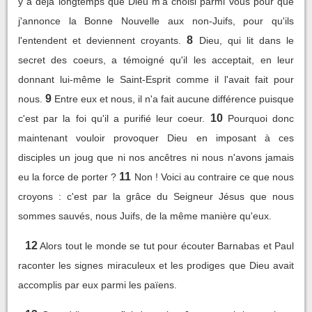
y a déjà longtemps que Dieu m'a choisi parmi vous pour que
j'annonce la Bonne Nouvelle aux non-Juifs, pour qu'ils
8
l'entendent et deviennent croyants.
Dieu, qui lit dans le
secret des coeurs, a témoigné qu'il les acceptait, en leur
donnant lui-même le Saint-Esprit comme il l'avait fait pour
9
nous.
Entre eux et nous, il n'a fait aucune différence puisque
10
c'est par la foi qu'il a purifié leur coeur.
Pourquoi donc
maintenant vouloir provoquer Dieu en imposant à ces
disciples un joug que ni nos ancêtres ni nous n'avons jamais
11
eu la force de porter ?
Non ! Voici au contraire ce que nous
croyons : c'est par la grâce du Seigneur Jésus que nous
sommes sauvés, nous Juifs, de la même manière qu'eux.
12
Alors tout le monde se tut pour écouter Barnabas et Paul
raconter les signes miraculeux et les prodiges que Dieu avait
accomplis par eux parmi les païens.