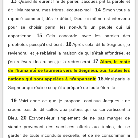
13
Quand ils eurent fini de parler, Jacques prit la parole et
14
dit : Maintenant, mes frères, écoutez-moi !
Simon vous a
rappelé comment, dès le début, Dieu lui-même est intervenu
pour se choisir parmi les non-Juifs un peuple qui lui
15
appartienne.
Cela concorde avec les paroles des
16
prophètes puisqu'il est écrit :
Après cela, dit le Seigneur, je
reviendrai, et je rebâtirai la maison de qui s'était effondrée, et
17
j'en relèverai les ruines, je la redresserai.
Alors, le reste
de l'humanité se tournera vers le Seigneur, oui, toutes les
18
nations qui sont appelées à m'appartenir.
Ainsi parle le
Seigneur qui réalise ce qu'il a préparé de toute éternité.
19
Voici donc ce que je propose, continua Jacques : ne
créons pas de difficultés aux païens qui se convertissent à
20
Dieu.
Ecrivons-leur simplement de ne pas manger de
viande provenant des sacrifices offerts aux idoles, de se
garder de toute inconduite sexuelle, et de ne consommer ni