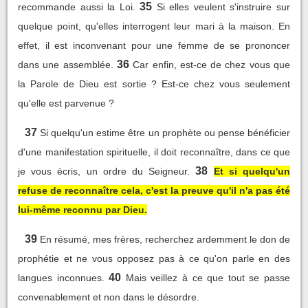
35
recommande aussi la Loi.
Si elles veulent s'instruire sur
quelque point, qu'elles interrogent leur mari à la maison. En
effet, il est inconvenant pour une femme de se prononcer
36
dans une assemblée.
Car enfin, est-ce de chez vous que
la Parole de Dieu est sortie ? Est-ce chez vous seulement
qu'elle est parvenue ?
37
Si quelqu'un estime être un prophète ou pense bénéficier
d'une manifestation spirituelle, il doit reconnaître, dans ce que
38
je vous écris, un ordre du Seigneur.
Et si quelqu'un
refuse de reconnaître cela, c'est la preuve qu'il n'a pas été
lui-même reconnu par Dieu.
39
En résumé, mes frères, recherchez ardemment le don de
prophétie et ne vous opposez pas à ce qu'on parle en des
40
langues inconnues.
Mais veillez à ce que tout se passe
convenablement et non dans le désordre.