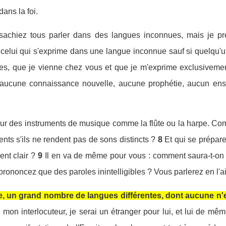
ans la foi.
achiez tous parler dans des langues inconnues, mais je préf
 celui qui s'exprime dans une langue inconnue sauf si quelqu'un
res, que je vienne chez vous et que je m'exprime exclusivem
 aucune connaissance nouvelle, aucune prophétie, aucun ense
ur des instruments de musique comme la flûte ou la harpe. Com
ents s'ils ne rendent pas de sons distincts ?
8
Et qui se prépare
ent clair ?
9
Il en va de même pour vous : comment saura-t-on c
ononcez que des paroles inintelligibles ? Vous parlerez en l'air
de, un grand nombre de langues différentes, dont aucune n
 mon interlocuteur, je serai un étranger pour lui, et lui de mê