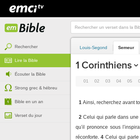
Rechercher
Louis-Segond
Semeur
Lire la Bible
1 Corinthiens
Écouter la Bible
01
02
03
04
05
Strong grec & hébreu
Bible en un an
1
Ainsi, recherchez avant to
Verset du jour
2
Celui qui parle dans un
qu'il prononce sous l'inspirat
réconforte.
4
Celui qui parle