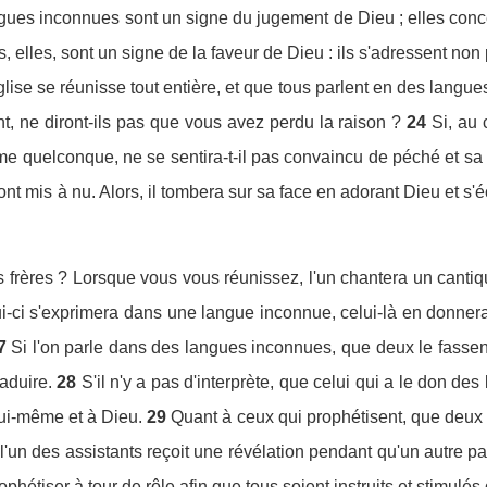
ngues inconnues sont un signe du jugement de Dieu ; elles conc
s, elles, sont un signe de la faveur de Dieu : ils s'adressent non
glise se réunisse tout entière, et que tous parlent en des langu
t, ne diront-ils pas que vous avez perdu la raison ?
24
Si, au 
me quelconque, ne se sentira-t-il pas convaincu de péché et sa
nt mis à nu. Alors, il tombera sur sa face en adorant Dieu et s'é
frères ? Lorsque vous vous réunissez, l'un chantera un cantiqu
ui-ci s'exprimera dans une langue inconnue, celui-là en donnera l
7
Si l'on parle dans des langues inconnues, que deux le fassent, o
raduire.
28
S'il n'y a pas d'interprète, que celui qui a le don d
 lui-même et à Dieu.
29
Quant à ceux qui prophétisent, que deux o
 l'un des assistants reçoit une révélation pendant qu'un autre parl
hétiser à tour de rôle afin que tous soient instruits et stimulés 