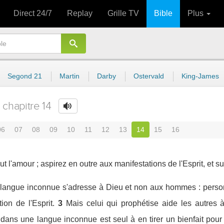
Direct 24/7
Replay
Grille TV
Bible
Plus
Segond 21
Martin
Darby
Ostervald
King-James
chapitre 14
06
07
08
09
10
11
12
13
14
15
16
ut l'amour ; aspirez en outre aux manifestations de l'Esprit, et s
e langue inconnue s'adresse à Dieu et non aux hommes : pers
ion de l'Esprit.
3
Mais celui qui prophétise aide les autres à
 dans une langue inconnue est seul à en tirer un bienfait pour 