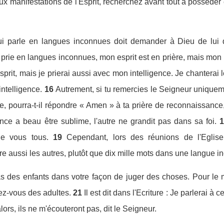
x manifestations de l'Esprit, recherchez avant tout à posséder 
qui parle en langues inconnues doit demander à Dieu de lui d
e prie en langues inconnues, mon esprit est en prière, mais mon i
sprit, mais je prierai aussi avec mon intelligence. Je chantera
ntelligence.
16
Autrement, si tu remercies le Seigneur uniquem
ée, pourra-t-il répondre « Amen » à ta prière de reconnaissance
nce a beau être sublime, l'autre ne grandit pas dans sa foi.
e vous tous.
19
Cependant, lors des réunions de l'Eglise
e aussi les autres, plutôt que dix mille mots dans une langue i
s des enfants dans votre façon de juger des choses. Pour le m
z-vous des adultes.
21
Il est dit dans l'Ecriture : Je parlerai 
ors, ils ne m'écouteront pas, dit le Seigneur.