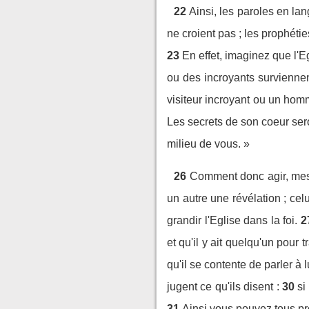
22
Ainsi, les paroles en la
ne croient pas ; les prophétie
23
En effet, imaginez que l'E
ou des incroyants surviennen
visiteur incroyant ou un hom
Les secrets de son coeur sero
milieu de vous. »
26
Comment donc agir, mes 
un autre une révélation ; cel
grandir l'Eglise dans la foi.
2
et qu'il y ait quelqu'un pour t
qu'il se contente de parler à
jugent ce qu'ils disent :
30
si
31
Ainsi vous pouvez tous prop