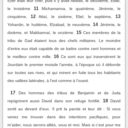
Ezer était leur chef, puis il y avait Abdias, le deuxième, Eliab,
11
le troisième
Michamanna, le quatrième, Jérémie, le
12
13
cinquième,
Attaï, le sixième, Eliel, le septième,
14
Yohanân, le huitième, Elzabad, le neuvième,
Jérémie, le
15
dixième, et Makbannaï, le onzième.
Ces membres de la
tribu de Gad étaient tous des chefs militaires. Le moindre
d'entre eux était capable de se battre contre cent hommes et
16
le meilleur contre mille.
Ce sont eux qui traversèrent le
Jourdain le premier moisde l'année, à l'époque où il déborde
sur toutes ses rives, et qui mirent en fuite tous les habitants
des vallées latérales, à l'est comme à l'ouest.
17
Des hommes des tribus de Benjamin et de Juda
18
rejoignirent aussi David dans son refuge fortifié.
David
sortit au devant d'eux. Il prit la parole et leur dit : Si vous
venez me trouver dans des intentions pacifiques, pour
m'aider, nous serons alliés, vous et moi. Mais si c'est pour me