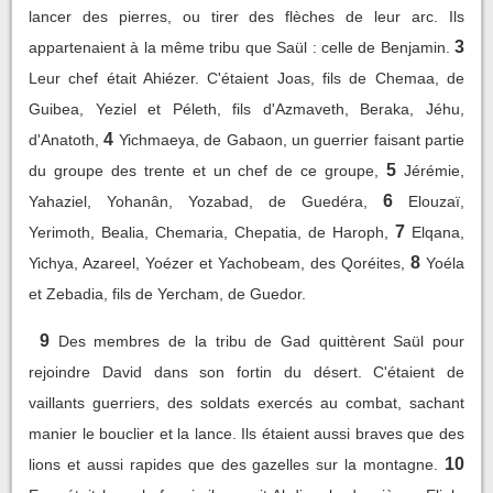
lancer des pierres, ou tirer des flèches de leur arc. Ils
3
appartenaient à la même tribu que Saül : celle de Benjamin.
Leur chef était Ahiézer. C'étaient Joas, fils de Chemaa, de
Guibea, Yeziel et Péleth, fils d'Azmaveth, Beraka, Jéhu,
4
d'Anatoth,
Yichmaeya, de Gabaon, un guerrier faisant partie
5
du groupe des trente et un chef de ce groupe,
Jérémie,
6
Yahaziel, Yohanân, Yozabad, de Guedéra,
Elouzaï,
7
Yerimoth, Bealia, Chemaria, Chepatia, de Haroph,
Elqana,
8
Yichya, Azareel, Yoézer et Yachobeam, des Qoréites,
Yoéla
et Zebadia, fils de Yercham, de Guedor.
9
Des membres de la tribu de Gad quittèrent Saül pour
rejoindre David dans son fortin du désert. C'étaient de
vaillants guerriers, des soldats exercés au combat, sachant
manier le bouclier et la lance. Ils étaient aussi braves que des
10
lions et aussi rapides que des gazelles sur la montagne.