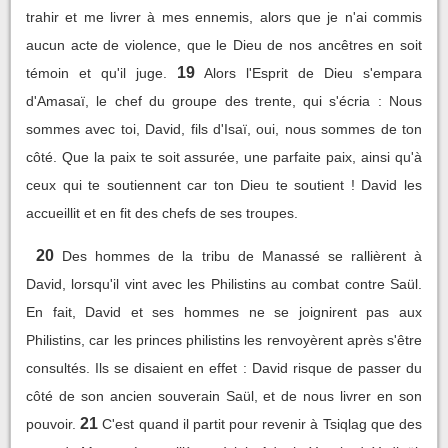
trahir et me livrer à mes ennemis, alors que je n'ai commis
aucun acte de violence, que le Dieu de nos ancêtres en soit
19
témoin et qu'il juge.
Alors l'Esprit de Dieu s'empara
d'Amasaï, le chef du groupe des trente, qui s'écria : Nous
sommes avec toi, David, fils d'Isaï, oui, nous sommes de ton
côté. Que la paix te soit assurée, une parfaite paix, ainsi qu'à
ceux qui te soutiennent car ton Dieu te soutient ! David les
accueillit et en fit des chefs de ses troupes.
20
Des hommes de la tribu de Manassé se rallièrent à
David, lorsqu'il vint avec les Philistins au combat contre Saül.
En fait, David et ses hommes ne se joignirent pas aux
Philistins, car les princes philistins les renvoyèrent après s'être
consultés. Ils se disaient en effet : David risque de passer du
côté de son ancien souverain Saül, et de nous livrer en son
21
pouvoir.
C'est quand il partit pour revenir à Tsiqlag que des