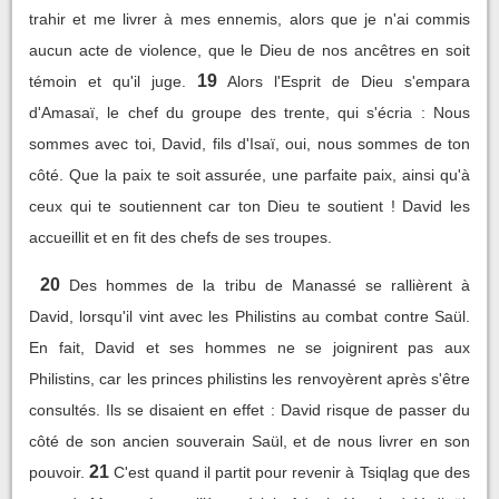
trahir et me livrer à mes ennemis, alors que je n'ai commis
aucun acte de violence, que le Dieu de nos ancêtres en soit
19
témoin et qu'il juge.
Alors l'Esprit de Dieu s'empara
d'Amasaï, le chef du groupe des trente, qui s'écria : Nous
sommes avec toi, David, fils d'Isaï, oui, nous sommes de ton
côté. Que la paix te soit assurée, une parfaite paix, ainsi qu'à
ceux qui te soutiennent car ton Dieu te soutient ! David les
accueillit et en fit des chefs de ses troupes.
20
Des hommes de la tribu de Manassé se rallièrent à
David, lorsqu'il vint avec les Philistins au combat contre Saül.
En fait, David et ses hommes ne se joignirent pas aux
Philistins, car les princes philistins les renvoyèrent après s'être
consultés. Ils se disaient en effet : David risque de passer du
côté de son ancien souverain Saül, et de nous livrer en son
21
pouvoir.
C'est quand il partit pour revenir à Tsiqlag que des