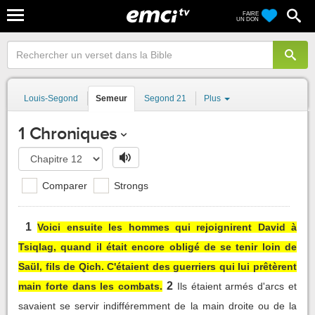
FAIRE
UN DON
Louis-Segond
Semeur
Segond 21
Plus
1 Chroniques
Comparer
Strongs
1
Voici ensuite les hommes qui rejoignirent David à
Tsiqlag, quand il était encore obligé de se tenir loin de
Saül, fils de Qich. C'étaient des guerriers qui lui prêtèrent
2
main forte dans les combats.
Ils étaient armés d'arcs et
savaient se servir indifféremment de la main droite ou de la