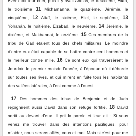
Ezer était leur chef, puis il y avait Abdias, le deuxième, Eliab,
11
le troisième
Michamanna, le quatrième, Jérémie, le
12
13
cinquième,
Attaï, le sixième, Eliel, le septième,
14
Yohanân, le huitième, Elzabad, le neuvième,
Jérémie, le
15
dixième, et Makbannaï, le onzième.
Ces membres de la
tribu de Gad étaient tous des chefs militaires. Le moindre
d'entre eux était capable de se battre contre cent hommes et
16
le meilleur contre mille.
Ce sont eux qui traversèrent le
Jourdain le premier moisde l'année, à l'époque où il déborde
sur toutes ses rives, et qui mirent en fuite tous les habitants
des vallées latérales, à l'est comme à l'ouest.
17
Des hommes des tribus de Benjamin et de Juda
18
rejoignirent aussi David dans son refuge fortifié.
David
sortit au devant d'eux. Il prit la parole et leur dit : Si vous
venez me trouver dans des intentions pacifiques, pour
m'aider, nous serons alliés, vous et moi. Mais si c'est pour me