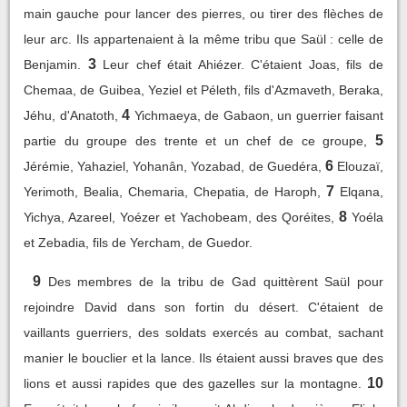
main gauche pour lancer des pierres, ou tirer des flèches de
leur arc. Ils appartenaient à la même tribu que Saül : celle de
3
Benjamin.
Leur chef était Ahiézer. C'étaient Joas, fils de
Chemaa, de Guibea, Yeziel et Péleth, fils d'Azmaveth, Beraka,
4
Jéhu, d'Anatoth,
Yichmaeya, de Gabaon, un guerrier faisant
5
partie du groupe des trente et un chef de ce groupe,
6
Jérémie, Yahaziel, Yohanân, Yozabad, de Guedéra,
Elouzaï,
7
Yerimoth, Bealia, Chemaria, Chepatia, de Haroph,
Elqana,
8
Yichya, Azareel, Yoézer et Yachobeam, des Qoréites,
Yoéla
et Zebadia, fils de Yercham, de Guedor.
9
Des membres de la tribu de Gad quittèrent Saül pour
rejoindre David dans son fortin du désert. C'étaient de
vaillants guerriers, des soldats exercés au combat, sachant
manier le bouclier et la lance. Ils étaient aussi braves que des
10
lions et aussi rapides que des gazelles sur la montagne.