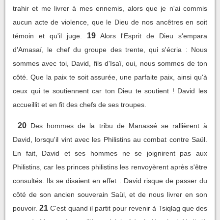
trahir et me livrer à mes ennemis, alors que je n'ai commis
aucun acte de violence, que le Dieu de nos ancêtres en soit
19
témoin et qu'il juge.
Alors l'Esprit de Dieu s'empara
d'Amasaï, le chef du groupe des trente, qui s'écria : Nous
sommes avec toi, David, fils d'Isaï, oui, nous sommes de ton
côté. Que la paix te soit assurée, une parfaite paix, ainsi qu'à
ceux qui te soutiennent car ton Dieu te soutient ! David les
accueillit et en fit des chefs de ses troupes.
20
Des hommes de la tribu de Manassé se rallièrent à
David, lorsqu'il vint avec les Philistins au combat contre Saül.
En fait, David et ses hommes ne se joignirent pas aux
Philistins, car les princes philistins les renvoyèrent après s'être
consultés. Ils se disaient en effet : David risque de passer du
côté de son ancien souverain Saül, et de nous livrer en son
21
pouvoir.
C'est quand il partit pour revenir à Tsiqlag que des