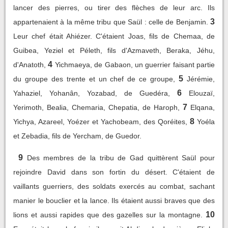
lancer des pierres, ou tirer des flèches de leur arc. Ils
3
appartenaient à la même tribu que Saül : celle de Benjamin.
Leur chef était Ahiézer. C'étaient Joas, fils de Chemaa, de
Guibea, Yeziel et Péleth, fils d'Azmaveth, Beraka, Jéhu,
4
d'Anatoth,
Yichmaeya, de Gabaon, un guerrier faisant partie
5
du groupe des trente et un chef de ce groupe,
Jérémie,
6
Yahaziel, Yohanân, Yozabad, de Guedéra,
Elouzaï,
7
Yerimoth, Bealia, Chemaria, Chepatia, de Haroph,
Elqana,
8
Yichya, Azareel, Yoézer et Yachobeam, des Qoréites,
Yoéla
et Zebadia, fils de Yercham, de Guedor.
9
Des membres de la tribu de Gad quittèrent Saül pour
rejoindre David dans son fortin du désert. C'étaient de
vaillants guerriers, des soldats exercés au combat, sachant
manier le bouclier et la lance. Ils étaient aussi braves que des
10
lions et aussi rapides que des gazelles sur la montagne.