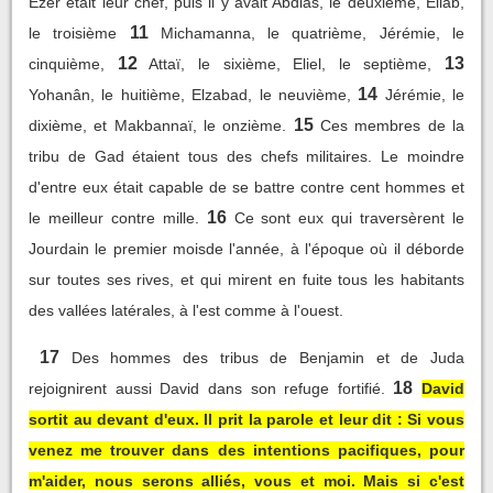
Ezer était leur chef, puis il y avait Abdias, le deuxième, Eliab,
11
le troisième
Michamanna, le quatrième, Jérémie, le
12
13
cinquième,
Attaï, le sixième, Eliel, le septième,
14
Yohanân, le huitième, Elzabad, le neuvième,
Jérémie, le
15
dixième, et Makbannaï, le onzième.
Ces membres de la
tribu de Gad étaient tous des chefs militaires. Le moindre
d'entre eux était capable de se battre contre cent hommes et
16
le meilleur contre mille.
Ce sont eux qui traversèrent le
Jourdain le premier moisde l'année, à l'époque où il déborde
sur toutes ses rives, et qui mirent en fuite tous les habitants
des vallées latérales, à l'est comme à l'ouest.
17
Des hommes des tribus de Benjamin et de Juda
18
rejoignirent aussi David dans son refuge fortifié.
David
sortit au devant d'eux. Il prit la parole et leur dit : Si vous
venez me trouver dans des intentions pacifiques, pour
m'aider, nous serons alliés, vous et moi. Mais si c'est