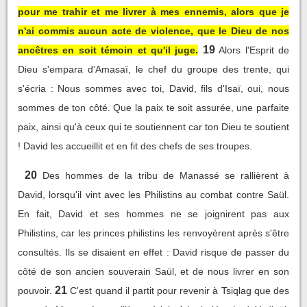
pour me trahir et me livrer à mes ennemis, alors que je
n'ai commis aucun acte de violence, que le Dieu de nos
19
ancêtres en soit témoin et qu'il juge.
Alors l'Esprit de
Dieu s'empara d'Amasaï, le chef du groupe des trente, qui
s'écria : Nous sommes avec toi, David, fils d'Isaï, oui, nous
sommes de ton côté. Que la paix te soit assurée, une parfaite
paix, ainsi qu'à ceux qui te soutiennent car ton Dieu te soutient
! David les accueillit et en fit des chefs de ses troupes.
20
Des hommes de la tribu de Manassé se rallièrent à
David, lorsqu'il vint avec les Philistins au combat contre Saül.
En fait, David et ses hommes ne se joignirent pas aux
Philistins, car les princes philistins les renvoyèrent après s'être
consultés. Ils se disaient en effet : David risque de passer du
côté de son ancien souverain Saül, et de nous livrer en son
21
pouvoir.
C'est quand il partit pour revenir à Tsiqlag que des