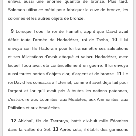
enleva aussi une énorme quantité de bronze. Plus tard,
Salomon utilisa ce métal pour fabriquer la cuve de bronze, les
colonnes et les autres objets de bronze.
9
Lorsque Tôou, le roi de Hamath, apprit que David avait
10
défait toute l'armée de Hadadézer, roi de Tsoba,
il lui
envoya son fils Hadoram pour lui transmettre ses salutations
et ses félicitations d'avoir attaqué et vaincu Hadadézer, avec
lequel Tôou avait été continuellement en guerre. Il lui envoya
11
aussi toutes sortes d'objets d'or, d'argent et de bronze.
Le
roi David les consacra à l'Eternel, comme il avait déjà fait pour
l'argent et l'or qu'il avait pris à toutes les nations païennes,
c'est-à-dire aux Edomites, aux Moabites, aux Ammonites, aux
Philistins et aux Amalécites.
12
Abichaï, fils de Tserouya, battit dix-huit mille Edomites
13
dans la vallée du Sel.
Après cela, il établit des garnisons