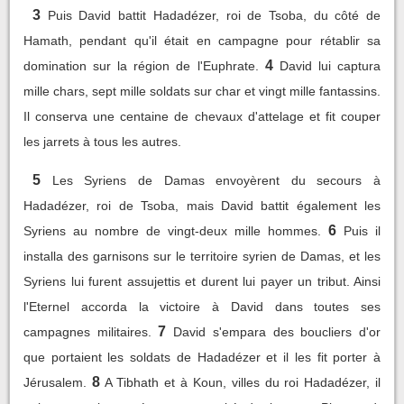
3
Puis David battit Hadadézer, roi de Tsoba, du côté de
Hamath, pendant qu'il était en campagne pour rétablir sa
4
domination sur la région de l'Euphrate.
David lui captura
mille chars, sept mille soldats sur char et vingt mille fantassins.
Il conserva une centaine de chevaux d'attelage et fit couper
les jarrets à tous les autres.
5
Les Syriens de Damas envoyèrent du secours à
Hadadézer, roi de Tsoba, mais David battit également les
6
Syriens au nombre de vingt-deux mille hommes.
Puis il
installa des garnisons sur le territoire syrien de Damas, et les
Syriens lui furent assujettis et durent lui payer un tribut. Ainsi
l'Eternel accorda la victoire à David dans toutes ses
7
campagnes militaires.
David s'empara des boucliers d'or
que portaient les soldats de Hadadézer et il les fit porter à
8
Jérusalem.
A Tibhath et à Koun, villes du roi Hadadézer, il