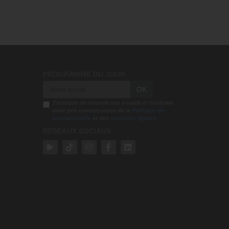
28:29
PROGRAMME DU JOUR
OK
J'accepte de recevoir vos e-mails et confirme
avoir pris connaissance de la
Politique de
confidentialité
et des
mentions légales
RÉSEAUX SOCIAUX