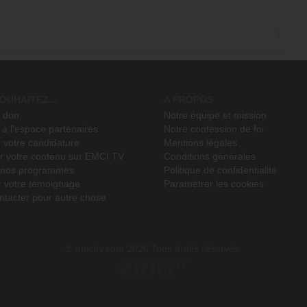
OUHAITEZ...
A PROPOS
n don
Notre équipe et mission
à l'espace partenaires
Notre confession de foi
 votre candidature
Mentions légales
r votre contenu sur EMCI TV
Conditions générales
r nos programmes
Politique de confidentialité
r votre témoignage
Paramétrer les cookies
ntacter pour autre chose
emcitv.com
2026 Tous droits réservés.
©