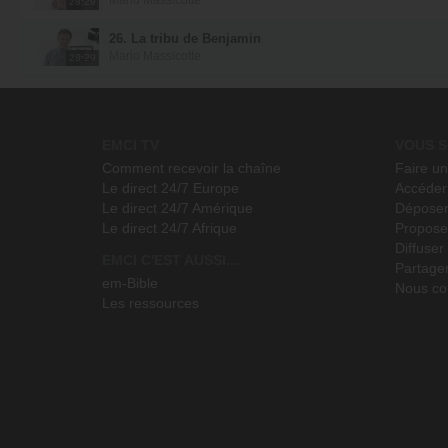
28:29
26. La tribu de Benjamin
Mario Massicotte
28:29
EMCI TV
VOUS S
Comment recevoir la chaîne
Faire u
Le direct 24/7 Europe
Accéder 
Le direct 24/7 Amérique
Déposer
Le direct 24/7 Afrique
Propose
Diffuse
EMCI C'EST AUSSI...
Partage
em-Bible
Nous co
Les ressources