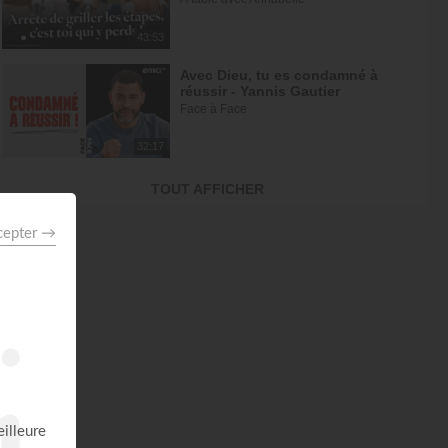
43:53
Avec Dieu, tu es condamné à
réussir - Yannis Gautier
Face à Face
32:17
Tu es le Dieu qui guérit - Anne-
TOUT AFFICHER
Clémence Rouffet, Gordon Zamor
Instrumental - Atmosphère de prière
28:34
Ce que l'esprit dit aux églises -
Partie 4 - Mario Massicotte
Pain de vie
28:31
Honorer les leaders - John Bevere
John Bevere