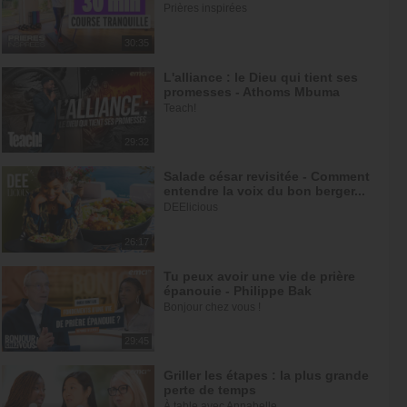
Prières inspirées
30:35
L'alliance : le Dieu qui tient ses
promesses - Athoms Mbuma
Teach!
29:32
Salade césar revisitée - Comment
entendre la voix du bon berger...
DEElicious
26:17
Tu peux avoir une vie de prière
épanouie - Philippe Bak
Bonjour chez vous !
29:45
Griller les étapes : la plus grande
perte de temps
À table avec Annabelle