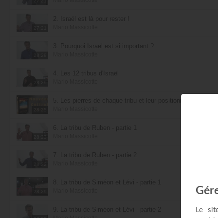
27:21
2. Israël est là pour rester !
Mario Massicotte
27:21
3. Pourquoi Israël est si important ?
Mario Massicotte
28:29
4. Les 12 tribus d'Israël
Mario Massicotte
28:29
5. Les pierres de chaque tribu et leur positionnement
Mario Massicotte
28:25
6. La tribu de Ruben - partie 1
Mario Massicotte
28:23
7. La tribu de Ruben - partie 2
Mario Massicotte
28:22
8. La tribu de Siméon et Lévi - partie 1
Mario Massicotte
28:29
9. La tribu de Siméon et Lévi - partie 2
Mario Massicotte