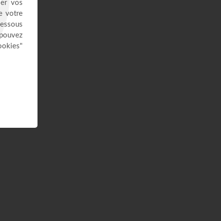
20:51
Vous l'avez déjà - épisode 13 -
Andrew Wommack
La Vérité de l'Évangile
26:34
L'Epître aux Hébreux (épisode 28)
- Ayyad Zarif
Toute la Bible
26:34
Notre identité en Christ - Samuel
Peterschmitt
La Porte Ouverte Chrétienne
55:33
Mon père avait 61 ans quand je
suis né
Témoignages - HOLY PRODUCTION