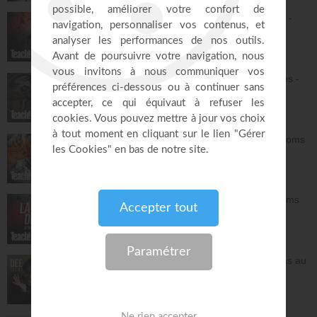
Du jardin d'Éden à la nouvelle Jérusalem -
Athoms Mbuma
Teach!
32:08
L'alliance : le Dieu qui tient ses promesses -
Athoms Mbuma
Teach!
29:32
La grâce de Dieu à travers les âges - Athoms
Mbuma
Teach!
30:12
L'espérance de l'avenir selon Dieu - Athoms
Mbuma
Teach!
30:49
Frittata à la Dee avec salade - Tu n'es pas au
contrôle mais c'est Dieu qui contrôle ! -
Deelicious avec Dena Mwana
DEElicious
26:14