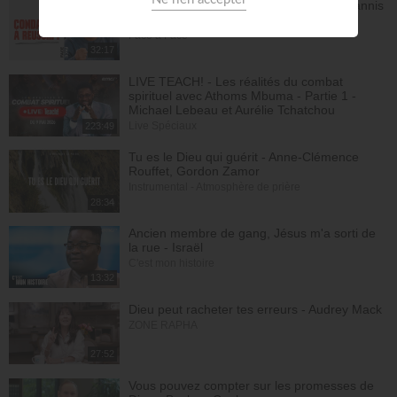
Avec Dieu, tu es condamné à réussir - Yannis
Gautier
Face à Face
32:17
LIVE TEACH! - Les réalités du combat
spirituel avec Athoms Mbuma - Partie 1 -
Michael Lebeau et Aurélie Tchatchou
Live Spéciaux
223:49
Tu es le Dieu qui guérit - Anne-Clémence
Rouffet, Gordon Zamor
Instrumental - Atmosphère de prière
28:34
Ancien membre de gang, Jésus m'a sorti de
la rue - Israël
C'est mon histoire
13:32
Dieu peut racheter tes erreurs - Audrey Mack
ZONE RAPHA
27:52
Vous pouvez compter sur les promesses de