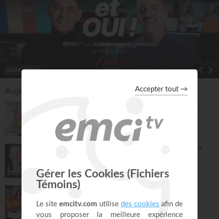
Informations
Toggle Dropdown
Aujourd'hui sur EMCI TV
2500 PAS EN 30 MIN - Marche bien-être -
Jérémy Sourdril
Prières inspirées
30:23
Prières et déclarations pour dormir en paix
(3e édition) - Jérémy Sourdril
Prières inspirées
28:30
La grande histoire de la Bible - Athoms
Mbuma
Teach!
30:08