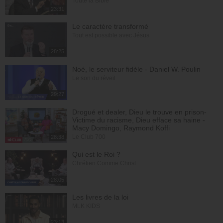
Toute la Bible
23:31
Le caractère transformé
Tout est possible avec Jésus
28:25
Noé, le serviteur fidèle - Daniel W. Poulin
Le son du réveil
29:27
Drogué et dealer, Dieu le trouve en prison-
Victime du racisme, Dieu efface sa haine -
Macy Domingo, Raymond Koffi
Le Club 700
28:38
Qui est le Roi ?
Chrétien Comme Christ
28:05
Les livres de la loi
MLK KIDS
23:13