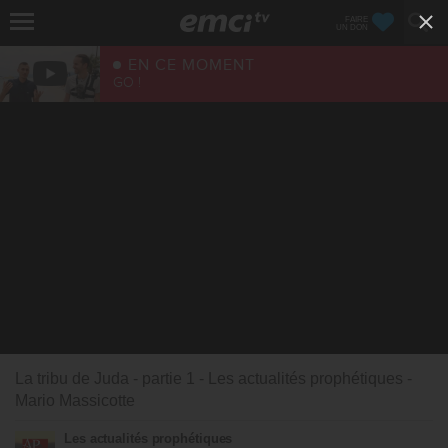
FAIRE
UN DON
EN CE MOMENT
GO !
La tribu de Juda - partie 1 - Les actualités prophétiques -
Mario Massicotte
Les actualités prophétiques