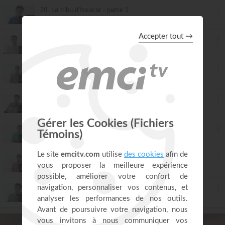
20. La tribu d'Issacar - partie 1
Mario Massicotte
28:29
21. La tribu d'Issacar - partie 2
Mario Massicotte
28:29
22. La tribu de Zabulon - partie 1
Mario Massicotte
28:29
23. La tribu de Zabulon - partie 2
Mario Massicotte
28:29
24. La tribu de Joseph
Mario Massicotte
28:29
25. La tribu de Manassé et d'Ephraïm
Mario Massicotte
28:29
26. La tribu de Benjamin
Mario Massicotte
28:29