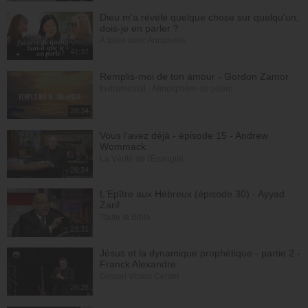
Dieu m'a révélé quelque chose sur quelqu'un,
dois-je en parler ?
À table avec Annabelle
41:37
Remplis-moi de ton amour - Gordon Zamor
Instrumental - Atmosphère de prière
28:34
Vous l'avez déjà - épisode 15 - Andrew
Wommack
La Vérité de l'Évangile
26:34
L'Epître aux Hébreux (épisode 30) - Ayyad
Zarif
Toute la Bible
23:31
Jésus et la dynamique prophétique - partie 2 -
Franck Alexandre
Gospel Vision Center
28:28