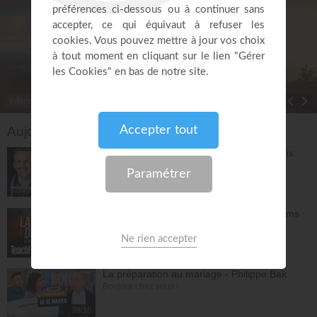
Informations
Toggle Dropdown
Aujourd'hui sur EMCI TV
Prières et déclarations pour dormir en paix
(3e édition) - Jérémy Sourdril
Prières inspirées
28:30
L'espérance de l'avenir selon Dieu - Athoms
Mbuma
Teach!
30:49
La préparation au mariage - Philippe Bak
Bonjour chez vous !
28:16