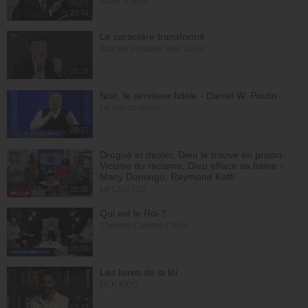
Toute la Bible
23:31
Le caractère transformé
Tout est possible avec Jésus
28:25
Noé, le serviteur fidèle - Daniel W. Poulin
Le son du réveil
29:27
Drogué et dealer, Dieu le trouve en prison-
Victime du racisme, Dieu efface sa haine -
Macy Domingo, Raymond Koffi
Le Club 700
28:38
Qui est le Roi ?
Chrétien Comme Christ
28:05
Les livres de la loi
MLK KIDS
23:13