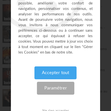
Du jardin d'Éden à la nouvelle Jérusalem -
Athoms Mbuma
Teach!
32:08
L'alliance : le Dieu qui tient ses promesses -
Athoms Mbuma
Teach!
29:32
La grâce de Dieu à travers les âges - Athoms
Mbuma
Teach!
30:12
L'espérance de l'avenir selon Dieu - Athoms
Mbuma
Teach!
30:49
Frittata à la Dee avec salade - Tu n'es pas au
contrôle mais c'est Dieu qui contrôle ! -
Deelicious avec Dena Mwana
DEElicious
26:14