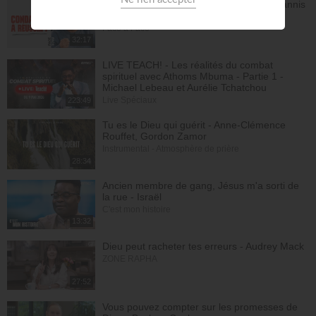
Avec Dieu, tu es condamné à réussir - Yannis
Gautier
Face à Face
32:17
LIVE TEACH! - Les réalités du combat
spirituel avec Athoms Mbuma - Partie 1 -
Michael Lebeau et Aurélie Tchatchou
Live Spéciaux
223:49
Tu es le Dieu qui guérit - Anne-Clémence
Rouffet, Gordon Zamor
Instrumental - Atmosphère de prière
28:34
Ancien membre de gang, Jésus m'a sorti de
la rue - Israël
C'est mon histoire
13:32
Dieu peut racheter tes erreurs - Audrey Mack
ZONE RAPHA
27:52
Vous pouvez compter sur les promesses de