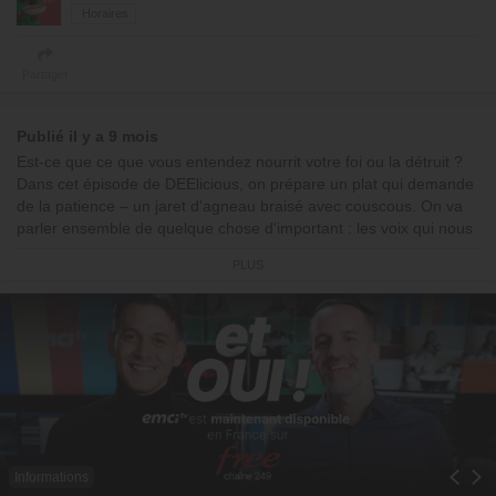
Horaires
Partager
Publié il y a 9 mois
Est-ce que ce que vous entendez nourrit votre foi ou la détruit ?
Dans cet épisode de DEElicious, on prépare un plat qui demande
de la patience – un jaret d'agneau braisé avec couscous. On va
parler ensemble de quelque chose d'important : les voix qui nous
entourent. Est-ce que vous écoutez la voix du doute ou la parole
PLUS
de Dieu ? Dena partage comment elle garde la pensée de Dieu
ancrée dans son cœur même quand l'ennemi essaie de semer le
doute. C'est sûr qu'on va bien manger aujourd'hui, mais surtout,
vous allez être encouragés à déclarer les promesses de Dieu
dans votre vie. Amen !
Ingrédients de la recette :
1 kg d'agneau
5 merguez
500 g de semoule de couscous
Informations
3 carottes