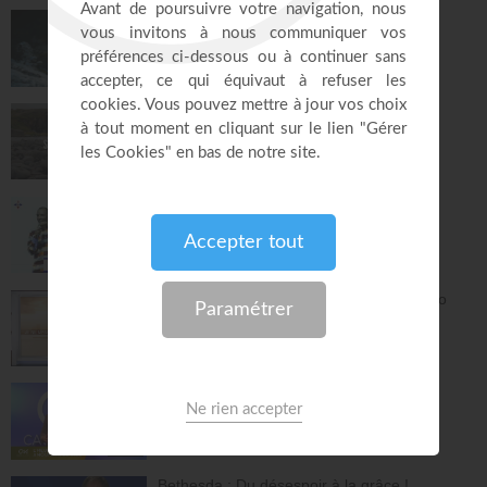
Dieu de paix - Gordon Zamor
Instrumental - Atmosphère de prière
28:36
Saint, saint, saint - Gordon Zamor
Instrumental - Atmosphère de prière
28:31
Le "GPS" de je suis - Chris Ndikumana
Kanguka
59:51
Je ne manquerai de rien - Partie 1 - Mario
Massicotte
Pain de vie
28:30
Consécration à Servir dans la moisson -
Samuel Kamuanga
L'heure des Amoureux de Dieu
29:37
Bethesda : Du désespoir à la grâce !