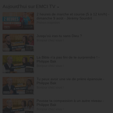
2 courgettes
Toggle Dropdown
Aujourd'hui sur EMCI TV
1 navet
2 heures de marche et course (5 à 12 km/h) -
2 oignons
dimanche 9 août - Jérémy Sourdril
3 gousses d'ail
Prières inspirées
2 tomates
121:08
1 bouquet de coriandre
200 g de pois chiches
Jusqu'où iras-tu sans Dieu ?
½ c. à café de cannelle / bâton de cannelle
Bonjour chez vous !
1 c. à café de gingembre moulu
31:33
½ c. à café de curcuma
1 L de bouillon de bœuf
La Bible n'a pas fini de te surprendre ! -
30 g de safran
Philippe Bak
Bonjour chez vous !
31:21
Tu peux avoir une vie de prière épanouie -
Philippe Bak
Bonjour chez vous !
29:45
Pousse ta compassion à un autre niveau -
Philippe Bak
Bonjour chez vous !