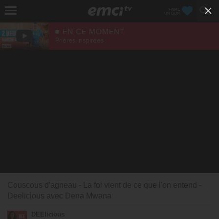
FAIRE
UN DON
EN CE MOMENT
Prières inspirées
Couscous d'agneau - La foi vient de ce que l'on entend -
Deelicious avec Dena Mwana
DEElicious