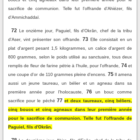
sacrifice de communion. Telle fut l'offrande d'Ahiézer, fils
d'Ammichaddaï.
72
Le onzième jour, Paguiel, fils d'Okrân, chef de la tribu
73
d'Aser, vint présenter son offrande.
Elle consistait en un
plat d'argent pesant 1,5 kilogrammes, un calice d'argent de
800 grammes, selon le poids utilisé au sanctuaire, tous deux
74
remplis de fleur de farine pétrie à l'huile, pour l'offrande,
et
75
une coupe d'or de 110 grammes pleine d'encens.
Il amena
aussi un jeune taureau, un bélier et un agneau dans sa
76
première année pour l'holocauste,
un bouc comme
77
sacrifice pour le péché
et deux taureaux, cinq béliers,
cinq boucs et cinq agneaux dans leur première année
pour le sacrifice de communion. Telle fut l'offrande de
Paguiel, fils d'Okrân.