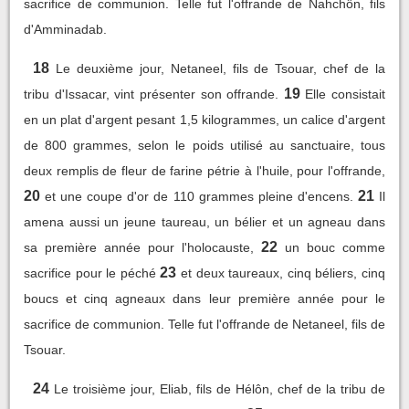
sacrifice de communion. Telle fut l'offrande de Nahchôn, fils
d'Amminadab.
18
Le deuxième jour, Netaneel, fils de Tsouar, chef de la
19
tribu d'Issacar, vint présenter son offrande.
Elle consistait
en un plat d'argent pesant 1,5 kilogrammes, un calice d'argent
de 800 grammes, selon le poids utilisé au sanctuaire, tous
deux remplis de fleur de farine pétrie à l'huile, pour l'offrande,
20
21
et une coupe d'or de 110 grammes pleine d'encens.
Il
amena aussi un jeune taureau, un bélier et un agneau dans
22
sa première année pour l'holocauste,
un bouc comme
23
sacrifice pour le péché
et deux taureaux, cinq béliers, cinq
boucs et cinq agneaux dans leur première année pour le
sacrifice de communion. Telle fut l'offrande de Netaneel, fils de
Tsouar.
24
Le troisième jour, Eliab, fils de Hélôn, chef de la tribu de