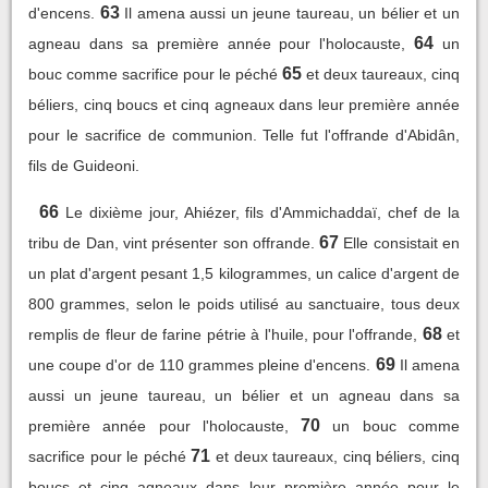
63
d'encens.
Il amena aussi un jeune taureau, un bélier et un
64
agneau dans sa première année pour l'holocauste,
un
65
bouc comme sacrifice pour le péché
et deux taureaux, cinq
béliers, cinq boucs et cinq agneaux dans leur première année
pour le sacrifice de communion. Telle fut l'offrande d'Abidân,
fils de Guideoni.
66
Le dixième jour, Ahiézer, fils d'Ammichaddaï, chef de la
67
tribu de Dan, vint présenter son offrande.
Elle consistait en
un plat d'argent pesant 1,5 kilogrammes, un calice d'argent de
800 grammes, selon le poids utilisé au sanctuaire, tous deux
68
remplis de fleur de farine pétrie à l'huile, pour l'offrande,
et
69
une coupe d'or de 110 grammes pleine d'encens.
Il amena
aussi un jeune taureau, un bélier et un agneau dans sa
70
première année pour l'holocauste,
un bouc comme
71
sacrifice pour le péché
et deux taureaux, cinq béliers, cinq
boucs et cinq agneaux dans leur première année pour le