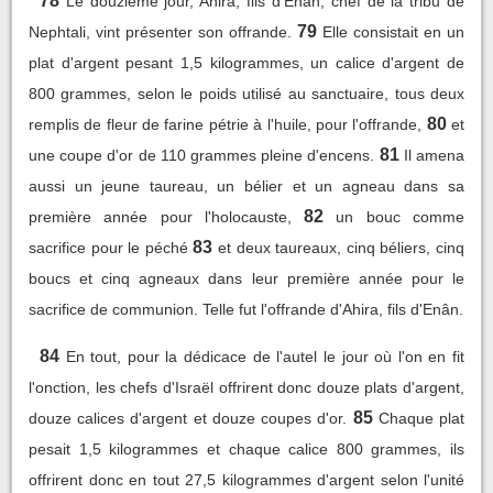
78
Le douzième jour, Ahira, fils d'Enân, chef de la tribu de
79
Nephtali, vint présenter son offrande.
Elle consistait en un
plat d'argent pesant 1,5 kilogrammes, un calice d'argent de
800 grammes, selon le poids utilisé au sanctuaire, tous deux
80
remplis de fleur de farine pétrie à l'huile, pour l'offrande,
et
81
une coupe d'or de 110 grammes pleine d'encens.
Il amena
aussi un jeune taureau, un bélier et un agneau dans sa
82
première année pour l'holocauste,
un bouc comme
83
sacrifice pour le péché
et deux taureaux, cinq béliers, cinq
boucs et cinq agneaux dans leur première année pour le
sacrifice de communion. Telle fut l'offrande d'Ahira, fils d'Enân.
84
En tout, pour la dédicace de l'autel le jour où l'on en fit
l'onction, les chefs d'Israël offrirent donc douze plats d'argent,
85
douze calices d'argent et douze coupes d'or.
Chaque plat
pesait 1,5 kilogrammes et chaque calice 800 grammes, ils
offrirent donc en tout 27,5 kilogrammes d'argent selon l'unité