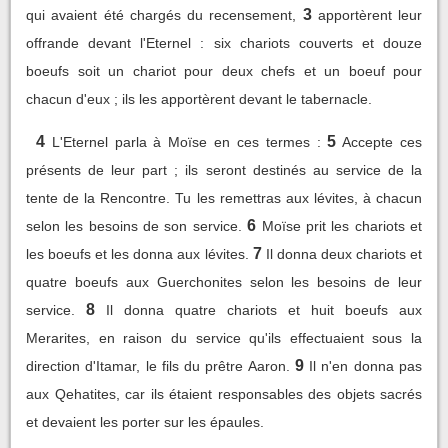
3
qui avaient été chargés du recensement,
apportèrent leur
offrande devant l'Eternel : six chariots couverts et douze
boeufs soit un chariot pour deux chefs et un boeuf pour
chacun d'eux ; ils les apportèrent devant le tabernacle.
4
5
L'Eternel parla à Moïse en ces termes :
Accepte ces
présents de leur part ; ils seront destinés au service de la
tente de la Rencontre. Tu les remettras aux lévites, à chacun
6
selon les besoins de son service.
Moïse prit les chariots et
7
les boeufs et les donna aux lévites.
Il donna deux chariots et
quatre boeufs aux Guerchonites selon les besoins de leur
8
service.
Il donna quatre chariots et huit boeufs aux
Merarites, en raison du service qu'ils effectuaient sous la
9
direction d'Itamar, le fils du prêtre Aaron.
Il n'en donna pas
aux Qehatites, car ils étaient responsables des objets sacrés
et devaient les porter sur les épaules.