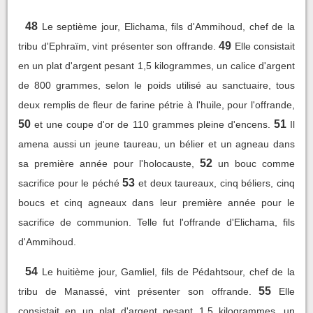
48
Le septième jour, Elichama, fils d'Ammihoud, chef de la
49
tribu d'Ephraïm, vint présenter son offrande.
Elle consistait
en un plat d'argent pesant 1,5 kilogrammes, un calice d'argent
de 800 grammes, selon le poids utilisé au sanctuaire, tous
deux remplis de fleur de farine pétrie à l'huile, pour l'offrande,
50
51
et une coupe d'or de 110 grammes pleine d'encens.
Il
amena aussi un jeune taureau, un bélier et un agneau dans
52
sa première année pour l'holocauste,
un bouc comme
53
sacrifice pour le péché
et deux taureaux, cinq béliers, cinq
boucs et cinq agneaux dans leur première année pour le
sacrifice de communion. Telle fut l'offrande d'Elichama, fils
d'Ammihoud.
54
Le huitième jour, Gamliel, fils de Pédahtsour, chef de la
55
tribu de Manassé, vint présenter son offrande.
Elle
consistait en un plat d'argent pesant 1,5 kilogrammes, un