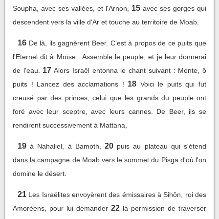
15
Soupha, avec ses vallées, et l'Arnon,
avec ses gorges qui
descendent vers la ville d'Ar et touche au territoire de Moab.
16
De là, ils gagnèrent Beer. C'est à propos de ce puits que
l'Eternel dit à Moïse : Assemble le peuple, et je leur donnerai
17
de l'eau.
Alors Israël entonna le chant suivant : Monte, ô
18
puits ! Lancez des acclamations !
Voici le puits qui fut
creusé par des princes, celui que les grands du peuple ont
foré avec leur sceptre, avec leurs cannes. De Beer, ils se
rendirent successivement à Mattana,
19
20
à Nahaliel, à Bamoth,
puis au plateau qui s'étend
dans la campagne de Moab vers le sommet du Pisga d'où l'on
domine le désert.
21
Les Israélites envoyèrent des émissaires à Sihôn, roi des
22
Amoréens, pour lui demander
la permission de traverser