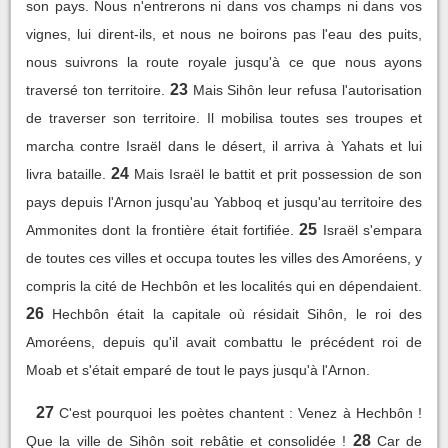
son pays. Nous n'entrerons ni dans vos champs ni dans vos
vignes, lui dirent-ils, et nous ne boirons pas l'eau des puits,
nous suivrons la route royale jusqu'à ce que nous ayons
23
traversé ton territoire.
Mais Sihôn leur refusa l'autorisation
de traverser son territoire. Il mobilisa toutes ses troupes et
marcha contre Israël dans le désert, il arriva à Yahats et lui
24
livra bataille.
Mais Israël le battit et prit possession de son
pays depuis l'Arnon jusqu'au Yabboq et jusqu'au territoire des
25
Ammonites dont la frontière était fortifiée.
Israël s'empara
de toutes ces villes et occupa toutes les villes des Amoréens, y
compris la cité de Hechbôn et les localités qui en dépendaient.
26
Hechbôn était la capitale où résidait Sihôn, le roi des
Amoréens, depuis qu'il avait combattu le précédent roi de
Moab et s'était emparé de tout le pays jusqu'à l'Arnon.
27
C'est pourquoi les poètes chantent : Venez à Hechbôn !
28
Que la ville de Sihôn soit rebâtie et consolidée !
Car de