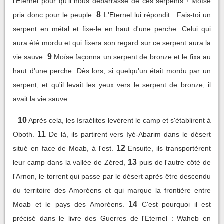
l'Eternel pour qu'il nous débarrasse de ces serpents ! Moïse
8
pria donc pour le peuple.
L'Eternel lui répondit : Fais-toi un
serpent en métal et fixe-le en haut d'une perche. Celui qui
aura été mordu et qui fixera son regard sur ce serpent aura la
9
vie sauve.
Moïse façonna un serpent de bronze et le fixa au
haut d'une perche. Dès lors, si quelqu'un était mordu par un
serpent, et qu'il levait les yeux vers le serpent de bronze, il
avait la vie sauve.
10
Après cela, les Israélites levèrent le camp et s'établirent à
11
Oboth.
De là, ils partirent vers Iyé-Abarim dans le désert
12
situé en face de Moab, à l'est.
Ensuite, ils transportèrent
13
leur camp dans la vallée de Zéred,
puis de l'autre côté de
l'Arnon, le torrent qui passe par le désert après être descendu
du territoire des Amoréens et qui marque la frontière entre
14
Moab et le pays des Amoréens.
C'est pourquoi il est
précisé dans le livre des Guerres de l'Eternel : Waheb en