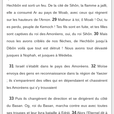
Hechbôn est sorti un feu. De la cité de Sihôn, la flamme a jailli,
elle a consumé Ar au pays de Moab, avec ceux qui règnent
29
sur les hauteurs de l'Arnon.
Malheur à toi, ô Moab ! Oui, tu
es perdu, peuple de Kemoch ! Tes fils sont en fuite, et tes filles
30
sont captives du roi des Amoréens, oui, du roi Sihôn.
Mais
nous les avons criblés de nos flèches, de Hechbôn jusqu'à
Dibôn voilà que tout est détruit ! Nous avons tout dévasté
jusques à Nophah, et jusques à Médeba.
31
32
Israël s'établit dans le pays des Amoréens.
Moïse
envoya des gens en reconnaissance dans la région de Yaezer
; ils s'emparèrent des villes qui en dépendaient et chassèrent
les Amoréens qui s'y trouvaient
33
Puis ils changèrent de direction et se dirigèrent du côté
du Basan. Og, roi du Basan, marcha contre eux avec toutes
34
ses troupes et leur livra bataille à Edréi.
Alors l'Eternel dit à