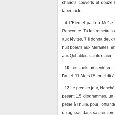
chariots couverts et douze 
tabernacle.
4
L'Eternel parla à Moïse
Rencontre. Tu les remettras 
aux lévites.
7
Il donna deux 
huit boeufs aux Merarites, en 
aux Qehatites, car ils étaien
10
Les chefs présentèrent le
l'autel.
11
Alors l'Eternel dit 
12
Le premier jour, Nahchôn
pesant 1,5 kilogrammes, un c
pétrie à l'huile, pour l'offrand
un agneau dans sa première 