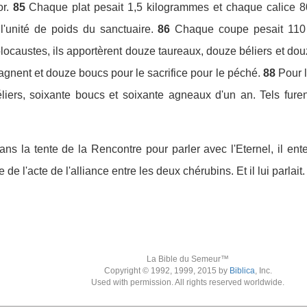
r.
85
Chaque plat pesait 1,5 kilogrammes et chaque calice 80
l'unité de poids du sanctuaire.
86
Chaque coupe pesait 110 g
olocaustes, ils apportèrent douze taureaux, douze béliers et d
agnent et douze boucs pour le sacrifice pour le péché.
88
Pour l
liers, soixante boucs et soixante agneaux d'un an. Tels furen
ns la tente de la Rencontre pour parler avec l'Eternel, il ente
e de l'acte de l'alliance entre les deux chérubins. Et il lui parlait.
La Bible du Semeur™
Copyright © 1992, 1999, 2015 by
Biblica
, Inc.
Used with permission. All rights reserved worldwide.