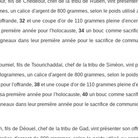
our, fils de Chedéour, chef de la tribu de Ruben, vint présenter
mes, un calice d'argent de 800 grammes, selon le poids utilisé 
offrande,
32
et une coupe d'or de 110 grammes pleine d'encen
 première année pour l'holocauste,
34
un bouc comme sacrifi
agneaux dans leur première année pour le sacrifice de communion
umiel, fils de Tsourichaddaï, chef de la tribu de Siméon, vint 
kilogrammes, un calice d'argent de 800 grammes, selon le poids 
, pour l'offrande,
38
et une coupe d'or de 110 grammes pleine d'
sa première année pour l'holocauste,
40
un bouc comme sacrif
gneaux dans leur première année pour le sacrifice de communion.
, fils de Déouel, chef de la tribu de Gad, vint présenter son off