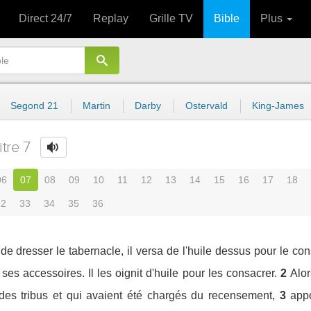
Direct 24/7
Replay
Grille TV
Bible
Plus
Segond 21
Martin
Darby
Ostervald
King-James
tre 7
06
07
08
09
10
11
12
13
14
15
16
17
18
32
33
34
35
36
e dresser le tabernacle, il versa de l'huile dessus pour le co
 ses accessoires. Il les oignit d'huile pour les consacrer.
2
Alor
 des tribus et qui avaient été chargés du recensement,
3
appo