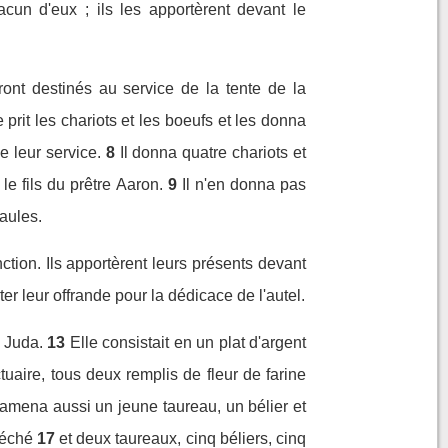
cun d'eux ; ils les apportèrent devant le
ront destinés au service de la tente de la
 prit les chariots et les boeufs et les donna
e leur service.
8
Il donna quatre chariots et
le fils du prêtre Aaron.
9
Il n'en donna pas
paules.
nction. Ils apportèrent leurs présents devant
ter leur offrande pour la dédicace de l'autel.
e Juda.
13
Elle consistait en un plat d'argent
uaire, tous deux remplis de fleur de farine
l amena aussi un jeune taureau, un bélier et
péché
17
et deux taureaux, cinq béliers, cinq