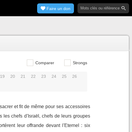
Faire un don
Comparer
Strongs
19
20
21
22
23
24
25
26
nsacrer et fit de même pour ses accessoires
s les chefs d'Israël, chefs de leurs groupes
rtèrent leur offrande devant l'Eternel : six