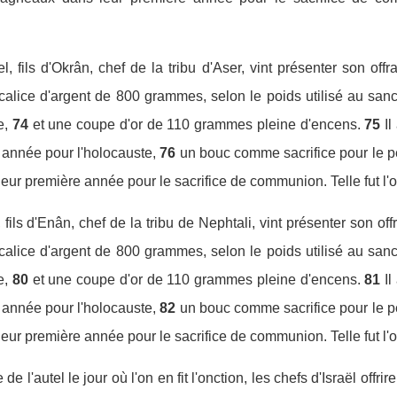
, fils d'Okrân, chef de la tribu d'Aser, vint présenter son offr
alice d'argent de 800 grammes, selon le poids utilisé au sanct
e,
74
et une coupe d'or de 110 grammes pleine d'encens.
75
I
année pour l'holocauste,
76
un bouc comme sacrifice pour le 
ur première année pour le sacrifice de communion. Telle fut l'of
fils d'Enân, chef de la tribu de Nephtali, vint présenter son off
alice d'argent de 800 grammes, selon le poids utilisé au sanct
e,
80
et une coupe d'or de 110 grammes pleine d'encens.
81
I
année pour l'holocauste,
82
un bouc comme sacrifice pour le 
ur première année pour le sacrifice de communion. Telle fut l'of
de l'autel le jour où l'on en fit l'onction, les chefs d'Israël off