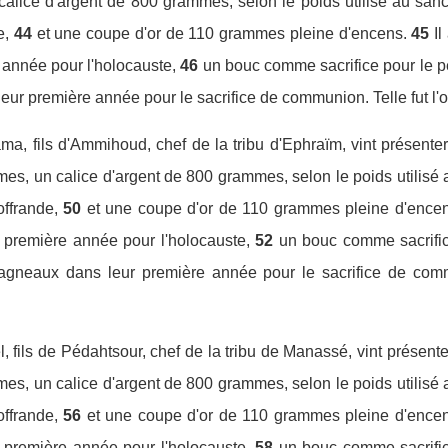
alice d'argent de 800 grammes, selon le poids utilisé au sanct
e,
44
et une coupe d'or de 110 grammes pleine d'encens.
45
I
année pour l'holocauste,
46
un bouc comme sacrifice pour le 
ur première année pour le sacrifice de communion. Telle fut l'of
ma, fils d'Ammihoud, chef de la tribu d'Ephraïm, vint présenter
mes, un calice d'argent de 800 grammes, selon le poids utilisé 
offrande,
50
et une coupe d'or de 110 grammes pleine d'encen
 première année pour l'holocauste,
52
un bouc comme sacrifi
 agneaux dans leur première année pour le sacrifice de commun
l, fils de Pédahtsour, chef de la tribu de Manassé, vint présente
mes, un calice d'argent de 800 grammes, selon le poids utilisé 
offrande,
56
et une coupe d'or de 110 grammes pleine d'encen
 première année pour l'holocauste,
58
un bouc comme sacrifi