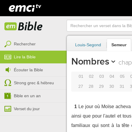
Rechercher
Louis-Segond
Semeur
Lire la Bible
Nombres
chapi
Écouter la Bible
01
02
03
04
05
Strong grec & hébreu
27
28
29
30
31
Bible en un an
1
Le jour où Moïse acheva d
Verset du jour
ainsi que pour l'autel et tous
familiaux qui sont à la tête