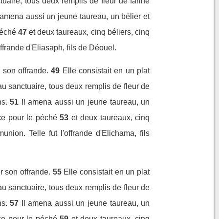
uaire, tous deux remplis de fleur de farine
l amena aussi un jeune taureau, un bélier et
péché
47
et deux taureaux, cinq béliers, cinq
frande d'Eliasaph, fils de Déouel.
 son offrande.
49
Elle consistait en un plat
au sanctuaire, tous deux remplis de fleur de
s.
51
Il amena aussi un jeune taureau, un
ce pour le péché
53
et deux taureaux, cinq
ion. Telle fut l'offrande d'Elichama, fils
r son offrande.
55
Elle consistait en un plat
au sanctuaire, tous deux remplis de fleur de
s.
57
Il amena aussi un jeune taureau, un
ce pour le péché
59
et deux taureaux, cinq