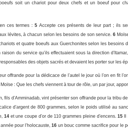
boeufs soit un chariot pour deux chefs et un boeuf pour cha
 en ces termes :
5
Accepte ces présents de leur part ; ils se
aux lévites, à chacun selon les besoins de son service.
6
Moïse
chariots et quatre boeufs aux Guerchonites selon les besoins d
raison du service qu'ils effectuaient sous la direction d'Itamar, 
t responsables des objets sacrés et devaient les porter sur les é
ur offrande pour la dédicace de l'autel le jour où l'on en fit l'o
à Moïse : Que les chefs viennent à tour de rôle, un par jour, appor
, fils d'Amminadab, vint présenter son offrande pour la tribu d
alice d'argent de 800 grammes, selon le poids utilisé au sanct
e,
14
et une coupe d'or de 110 grammes pleine d'encens.
15
I
année pour l'holocauste,
16
un bouc comme sacrifice pour le 