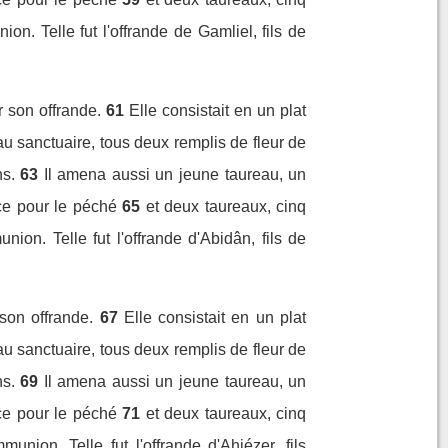
n. Telle fut l'offrande de Gamliel, fils de
r son offrande.
61
Elle consistait en un plat
au sanctuaire, tous deux remplis de fleur de
s.
63
Il amena aussi un jeune taureau, un
ce pour le péché
65
et deux taureaux, cinq
on. Telle fut l'offrande d'Abidân, fils de
son offrande.
67
Elle consistait en un plat
au sanctuaire, tous deux remplis de fleur de
s.
69
Il amena aussi un jeune taureau, un
ce pour le péché
71
et deux taureaux, cinq
nion. Telle fut l'offrande d'Ahiézer, fils