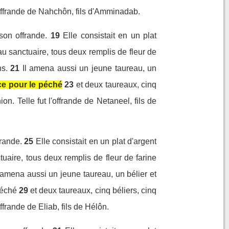
'offrande de Nahchôn, fils d'Amminadab.
son offrande.
19
Elle consistait en un plat
au sanctuaire, tous deux remplis de fleur de
s.
21
Il amena aussi un jeune taureau, un
e pour le péché
23
et deux taureaux, cinq
. Telle fut l'offrande de Netaneel, fils de
frande.
25
Elle consistait en un plat d'argent
uaire, tous deux remplis de fleur de farine
l amena aussi un jeune taureau, un bélier et
péché
29
et deux taureaux, cinq béliers, cinq
frande de Eliab, fils de Hélôn.