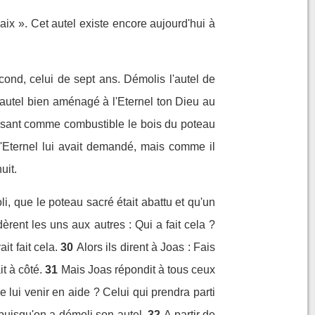
paix ». Cet autel existe encore aujourd'hui à
cond, celui de sept ans. Démolis l'autel de
 autel bien aménagé à l'Eternel ton Dieu au
tilisant comme combustible le bois du poteau
l'Eternel lui avait demandé, mais comme il
uit.
i, que le poteau sacré était abattu et qu'un
èrent les uns aux autres : Qui a fait cela ?
it fait cela.
30
Alors ils dirent à Joas : Fais
it à côté.
31
Mais Joas répondit à tous ceux
 lui venir en aide ? Celui qui prendra parti
puisqu'on a démoli son autel.
32
A partir de