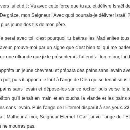
 vers lui et dit : Va avec cette force que tu as, et délivre Israël
e grâce, mon Seigneur ! Avec quoi pourrais-je délivrer Israël ?
 plus jeune des fils de mon père.
 Je serai avec toi, c'est pourquoi tu battras les Madianites to
faveur, prouve-moi par un signe que c'est bien toi qui me parle
c une offrande que je te présenterai. J'attendrai ton retour, lui dit
apprêta un jeune chevreau et prépara des pains sans levain avec t
 pot, puis il apporta le tout à l'ange de Dieu qui se tenait sous le 
s pains sans levain et dépose-les sur ce rocher, puis verse le 
bâton qu'il tenait en main et en toucha la viande et les pains 
s sans levain. Puis l'ange de l'Eternel disparut à ses yeux.
22
ria : Malheur à moi, Seigneur Eternel ! Car j'ai vu l'ange de l'E
tu ne mourras pas.