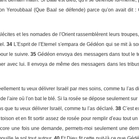
 Yeroubbaal (Que Baal se défende) parce qu'on avait dit : Q
écites et les nomades de l'Orient rassemblèrent leurs troupes, t
el.
34
L'Esprit de l'Eternel s'empara de Gédéon qui se mit à so
our le suivre.
35
Gédéon envoya des messagers dans tout le te
er avec lui. Il envoya de même des messagers dans les tribus 
ellement tu veux délivrer Israël par mes soins, comme tu l'as di
de l'aire où l'on bat le blé. Si la rosée se dépose seulement sur la
s que tu veux délivrer Israël, comme tu l'as déclaré.
38
C'est e
toison et en fit sortir assez de rosée pour remplir d'eau tout un 
encore une fois une demande, permets-moi seulement une derni
uille le sol tout autour.
40
Et Dieu fit cette nuit-là ce que Géd