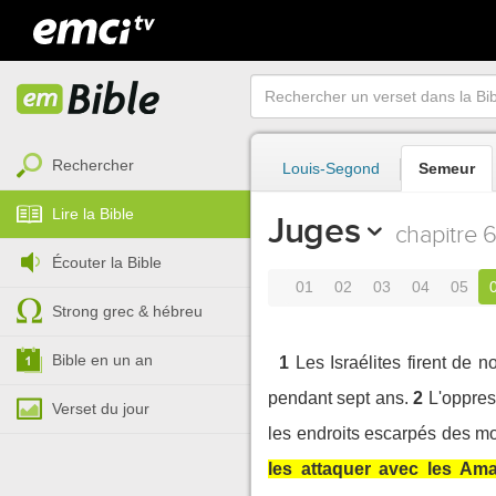
Rechercher
Louis-Segond
Semeur
Lire la Bible
Juges
chapitre 
Écouter la Bible
01
02
03
04
05
Strong grec & hébreu
Bible en un an
1
Les Israélites firent de 
pendant sept ans.
2
L'oppres
Verset du jour
les endroits escarpés des m
les attaquer avec les Ama