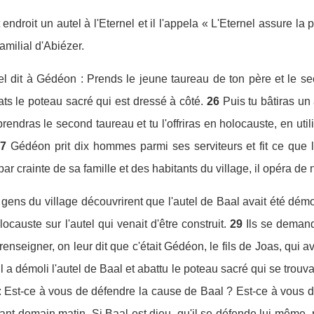
endroit un autel à l'Eternel et il l'appela « L'Eternel assure la 
amilial d'Abiézer.
nel dit à Gédéon : Prends le jeune taureau de ton père et le se
ats le poteau sacré qui est dressé à côté.
26
Puis tu bâtiras un
prendras le second taureau et tu l'offriras en holocauste, en u
7
Gédéon prit dix hommes parmi ses serviteurs et fit ce que 
par crainte de sa famille et des habitants du village, il opéra de n
gens du village découvrirent que l'autel de Baal avait été démol
locauste sur l'autel qui venait d'être construit.
29
Ils se demand
enseigner, on leur dit que c'était Gédéon, le fils de Joas, qui ava
r il a démoli l'autel de Baal et abattu le poteau sacré qui se trouva
 : Est-ce à vous de défendre la cause de Baal ? Est-ce à vous de
ant demain matin. Si Baal est dieu, qu'il se défende lui-même, 