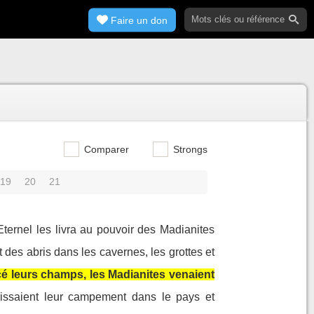
Faire un don
Comparer
Strongs
19
20
21
Eternel les livra au pouvoir des Madianites
 des abris dans les cavernes, les grottes et
cé leurs champs, les Madianites venaient
blissaient leur campement dans le pays et