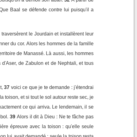
ue Baal se défende contre lui puisqu'il a
raversèrent le Jourdain et installèrent leur
nner du cor. Alors les hommes de la famille
rritoire de Manassé. Là aussi, les hommes
d'Aser, de Zabulon et de Nephtali, et tous
t,
37
voici ce que je te demande : j'étendrai
 toison, et si tout le sol autour reste sec, je
xactement ce qui arriva. Le lendemain, il se
bol.
39
Alors il dit à Dieu : Ne te fâche pas
ère épreuve avec la toison : qu'elle seule
éon lui avait demandé : seule la toison resta