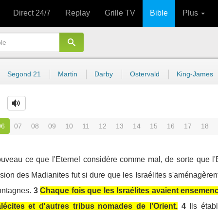
Direct 24/7
Replay
Grille TV
Bible
Plus
Segond 21
Martin
Darby
Ostervald
King-James
6
06
07
08
09
10
11
12
13
14
15
16
17
18
nouveau ce que l'Eternel considère comme mal, de sorte que l'
sion des Madianites fut si dure que les Israélites s'aménagèrent
ontagnes.
3
Chaque fois que les Israélites avaient ensemen
lécites et d'autres tribus nomades de l'Orient.
4
Ils éta