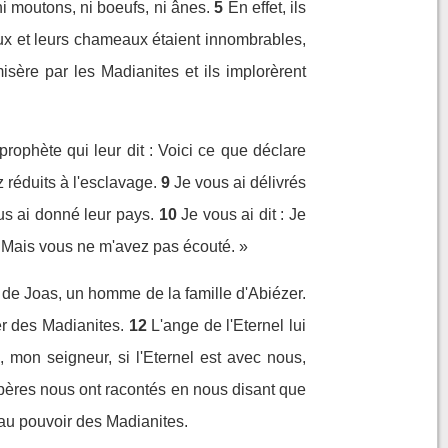
ni moutons, ni boeufs, ni ânes.
5
En effet, ils
Eux et leurs chameaux étaient innombrables,
isère par les Madianites et ils implorèrent
prophète qui leur dit : Voici ce que déclare
z réduits à l'esclavage.
9
Je vous ai délivrés
us ai donné leur pays.
10
Je vous ai dit : Je
. Mais vous ne m'avez pas écouté. »
é de Joas, un homme de la famille d'Abiézer.
her des Madianites.
12
L'ange de l'Eternel lui
 mon seigneur, si l'Eternel est avec nous,
 pères nous ont racontés en nous disant que
s au pouvoir des Madianites.