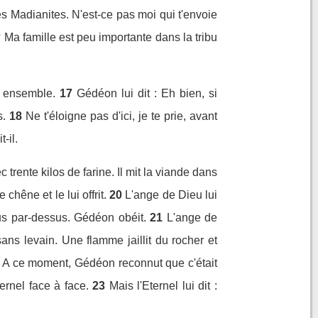
 des Madianites. N'est-ce pas moi qui t'envoie
 Ma famille est peu importante dans la tribu
us ensemble.
17
Gédéon lui dit : Eh bien, si
s.
18
Ne t'éloigne pas d'ici, je te prie, avant
-il.
rente kilos de farine. Il mit la viande dans
chêne et le lui offrit.
20
L'ange de Dieu lui
jus par-dessus. Gédéon obéit.
21
L'ange de
sans levain. Une flamme jaillit du rocher et
A ce moment, Gédéon reconnut que c'était
ternel face à face.
23
Mais l'Eternel lui dit :