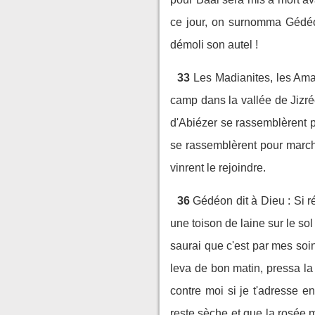
ce jour, on surnomma Gédéon
démoli son autel !
33
Les Madianites, les Amal
camp dans la vallée de Jizré
d'Abiézer se rassemblèrent p
se rassemblèrent pour march
vinrent le rejoindre.
36
Gédéon dit à Dieu : Si ré
une toison de laine sur le sol 
saurai que c'est par mes soin
leva de bon matin, pressa la 
contre moi si je t'adresse 
reste sèche et que la rosée mo