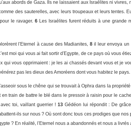
u'aux abords de Gaza. Ils ne laissaient aux Israélites ni vivres, 
comme des sauterelles, avec leurs troupeaux et leurs tentes. 
pour le ravager.
6
Les Israélites furent réduits à une grande m
plorèrent l'Eternel à cause des Madianites,
8
il leur envoya un 
 C'est moi qui vous ai fait sortir d'Egypte, de ce pays où vous étie
x qui vous opprimaient : je les ai chassés devant vous et je vo
ne vénérez pas les dieux des Amoréens dont vous habitez le pays
s'asseoir sous le chêne qui se trouvait à Ophra dans la propriét
t en train de battre le blé dans le pressoir à raisin pour le cac
avec toi, vaillant guerrier !
13
Gédéon lui répondit : De grâce,
abattent-ils sur nous ? Où sont donc tous ces prodiges que nos
'Egypte ? En réalité, l'Eternel nous a abandonnés et nous a livré