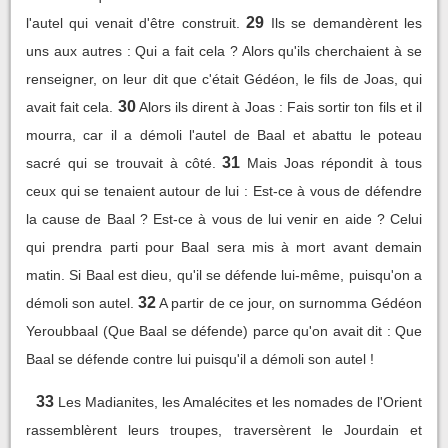
29
l'autel qui venait d'être construit.
Ils se demandèrent les
uns aux autres : Qui a fait cela ? Alors qu'ils cherchaient à se
renseigner, on leur dit que c'était Gédéon, le fils de Joas, qui
30
avait fait cela.
Alors ils dirent à Joas : Fais sortir ton fils et il
mourra, car il a démoli l'autel de Baal et abattu le poteau
31
sacré qui se trouvait à côté.
Mais Joas répondit à tous
ceux qui se tenaient autour de lui : Est-ce à vous de défendre
la cause de Baal ? Est-ce à vous de lui venir en aide ? Celui
qui prendra parti pour Baal sera mis à mort avant demain
matin. Si Baal est dieu, qu'il se défende lui-même, puisqu'on a
32
démoli son autel.
A partir de ce jour, on surnomma Gédéon
Yeroubbaal (Que Baal se défende) parce qu'on avait dit : Que
Baal se défende contre lui puisqu'il a démoli son autel !
33
Les Madianites, les Amalécites et les nomades de l'Orient
rassemblèrent leurs troupes, traversèrent le Jourdain et