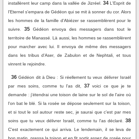
34
installèrent leur camp dans la vallée de Jizréel.
L'Esprit de
l'Eternel s'empara de Gédéon qui se mit à sonner du cor. Alors
les hommes de la famille d'Abiézer se rassemblèrent pour le
35
suivre.
Gédéon envoya des messagers dans tout le
territoire de Manassé. Là aussi, les hommes se rassemblèrent
pour marcher avec lui. Il envoya de même des messagers
dans les tribus d'Aser, de Zabulon et de Nephtali, et tous
vinrent le rejoindre.
36
Gédéon dit à Dieu : Si réellement tu veux délivrer Israël
37
par mes soins, comme tu l'as dit,
voici ce que je te
demande : j'étendrai une toison de laine sur le sol de l'aire où
l'on bat le blé. Si la rosée se dépose seulement sur la toison,
et si tout le sol autour reste sec, je saurai que c'est par mes
38
soins que tu veux délivrer Israël, comme tu l'as déclaré.
C'est exactement ce qui arriva. Le lendemain, il se leva de
bon matin, pressa la toison et en fit sortir assez de rosée pour