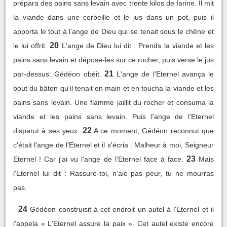
prépara des pains sans levain avec trente kilos de farine. Il mit
la viande dans une corbeille et le jus dans un pot, puis il
apporta le tout à l'ange de Dieu qui se tenait sous le chêne et
20
le lui offrit.
L'ange de Dieu lui dit : Prends la viande et les
pains sans levain et dépose-les sur ce rocher, puis verse le jus
21
par-dessus. Gédéon obéit.
L'ange de l'Eternel avança le
bout du bâton qu'il tenait en main et en toucha la viande et les
pains sans levain. Une flamme jaillit du rocher et consuma la
viande et les pains sans levain. Puis l'ange de l'Eternel
22
disparut à ses yeux.
A ce moment, Gédéon reconnut que
c'était l'ange de l'Eternel et il s'écria : Malheur à moi, Seigneur
23
Eternel ! Car j'ai vu l'ange de l'Eternel face à face.
Mais
l'Eternel lui dit : Rassure-toi, n'aie pas peur, tu ne mourras
pas.
24
Gédéon construisit à cet endroit un autel à l'Eternel et il
l'appela « L'Eternel assure la paix ». Cet autel existe encore