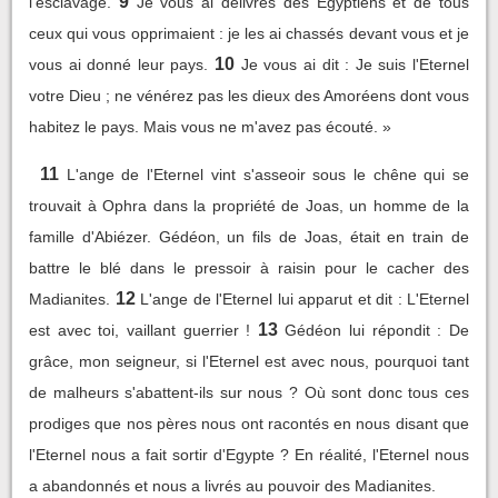
9
l'esclavage.
Je vous ai délivrés des Egyptiens et de tous
ceux qui vous opprimaient : je les ai chassés devant vous et je
10
vous ai donné leur pays.
Je vous ai dit : Je suis l'Eternel
votre Dieu ; ne vénérez pas les dieux des Amoréens dont vous
habitez le pays. Mais vous ne m'avez pas écouté. »
11
L'ange de l'Eternel vint s'asseoir sous le chêne qui se
trouvait à Ophra dans la propriété de Joas, un homme de la
famille d'Abiézer. Gédéon, un fils de Joas, était en train de
battre le blé dans le pressoir à raisin pour le cacher des
12
Madianites.
L'ange de l'Eternel lui apparut et dit : L'Eternel
13
est avec toi, vaillant guerrier !
Gédéon lui répondit : De
grâce, mon seigneur, si l'Eternel est avec nous, pourquoi tant
de malheurs s'abattent-ils sur nous ? Où sont donc tous ces
prodiges que nos pères nous ont racontés en nous disant que
l'Eternel nous a fait sortir d'Egypte ? En réalité, l'Eternel nous
a abandonnés et nous a livrés au pouvoir des Madianites.