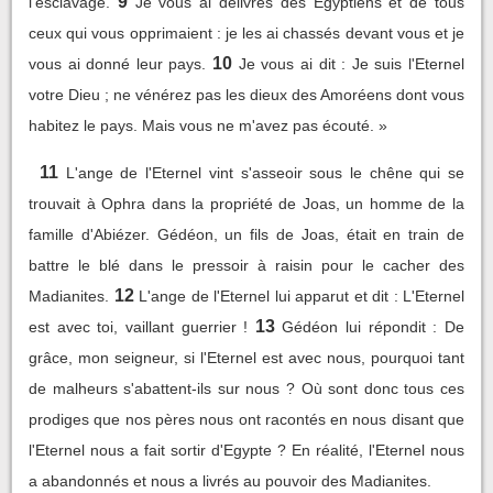
9
l'esclavage.
Je vous ai délivrés des Egyptiens et de tous
ceux qui vous opprimaient : je les ai chassés devant vous et je
10
vous ai donné leur pays.
Je vous ai dit : Je suis l'Eternel
votre Dieu ; ne vénérez pas les dieux des Amoréens dont vous
habitez le pays. Mais vous ne m'avez pas écouté. »
11
L'ange de l'Eternel vint s'asseoir sous le chêne qui se
trouvait à Ophra dans la propriété de Joas, un homme de la
famille d'Abiézer. Gédéon, un fils de Joas, était en train de
battre le blé dans le pressoir à raisin pour le cacher des
12
Madianites.
L'ange de l'Eternel lui apparut et dit : L'Eternel
13
est avec toi, vaillant guerrier !
Gédéon lui répondit : De
grâce, mon seigneur, si l'Eternel est avec nous, pourquoi tant
de malheurs s'abattent-ils sur nous ? Où sont donc tous ces
prodiges que nos pères nous ont racontés en nous disant que
l'Eternel nous a fait sortir d'Egypte ? En réalité, l'Eternel nous
a abandonnés et nous a livrés au pouvoir des Madianites.