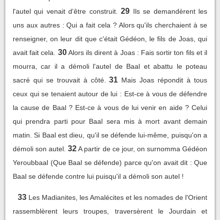
29
l'autel qui venait d'être construit.
Ils se demandèrent les
uns aux autres : Qui a fait cela ? Alors qu'ils cherchaient à se
renseigner, on leur dit que c'était Gédéon, le fils de Joas, qui
30
avait fait cela.
Alors ils dirent à Joas : Fais sortir ton fils et il
mourra, car il a démoli l'autel de Baal et abattu le poteau
31
sacré qui se trouvait à côté.
Mais Joas répondit à tous
ceux qui se tenaient autour de lui : Est-ce à vous de défendre
la cause de Baal ? Est-ce à vous de lui venir en aide ? Celui
qui prendra parti pour Baal sera mis à mort avant demain
matin. Si Baal est dieu, qu'il se défende lui-même, puisqu'on a
32
démoli son autel.
A partir de ce jour, on surnomma Gédéon
Yeroubbaal (Que Baal se défende) parce qu'on avait dit : Que
Baal se défende contre lui puisqu'il a démoli son autel !
33
Les Madianites, les Amalécites et les nomades de l'Orient
rassemblèrent leurs troupes, traversèrent le Jourdain et