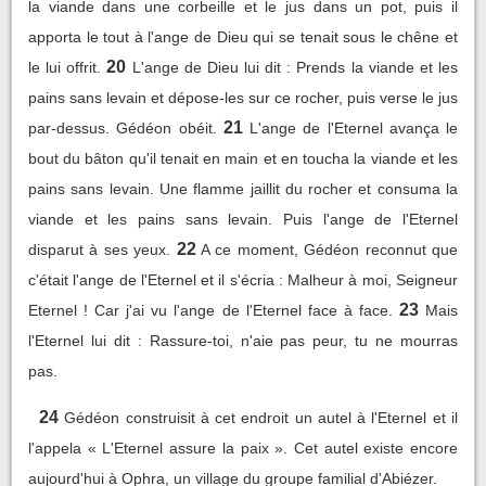
la viande dans une corbeille et le jus dans un pot, puis il
apporta le tout à l'ange de Dieu qui se tenait sous le chêne et
20
le lui offrit.
L'ange de Dieu lui dit : Prends la viande et les
pains sans levain et dépose-les sur ce rocher, puis verse le jus
21
par-dessus. Gédéon obéit.
L'ange de l'Eternel avança le
bout du bâton qu'il tenait en main et en toucha la viande et les
pains sans levain. Une flamme jaillit du rocher et consuma la
viande et les pains sans levain. Puis l'ange de l'Eternel
22
disparut à ses yeux.
A ce moment, Gédéon reconnut que
c'était l'ange de l'Eternel et il s'écria : Malheur à moi, Seigneur
23
Eternel ! Car j'ai vu l'ange de l'Eternel face à face.
Mais
l'Eternel lui dit : Rassure-toi, n'aie pas peur, tu ne mourras
pas.
24
Gédéon construisit à cet endroit un autel à l'Eternel et il
l'appela « L'Eternel assure la paix ». Cet autel existe encore
aujourd'hui à Ophra, un village du groupe familial d'Abiézer.