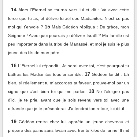
14
Alors l'Eternel se tourna vers lui et dit : Va avec cette
force que tu as, et délivre Israël des Madianites. N'est-ce pas
15
moi qui t'envoie ?
Mais Gédéon répliqua : De grâce, mon
Seigneur ! Avec quoi pourrais-je délivrer Israël ? Ma famille est
peu importante dans la tribu de Manassé, et moi je suis le plus
jeune des fils de mon père.
16
L'Eternel lui répondit : Je serai avec toi, c'est pourquoi tu
17
battras les Madianites tous ensemble.
Gédéon lui dit : Eh
bien, si réellement tu m'accordes ta faveur, prouve-moi par un
18
signe que c'est bien toi qui me parles.
Ne t'éloigne pas
d'ici, je te prie, avant que je sois revenu vers toi avec une
offrande que je te présenterai. J'attendrai ton retour, lui dit-il.
19
Gédéon rentra chez lui, apprêta un jeune chevreau et
prépara des pains sans levain avec trente kilos de farine. Il mit