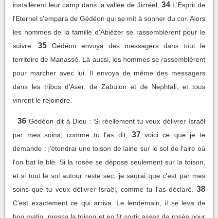
34
installèrent leur camp dans la vallée de Jizréel.
L'Esprit de
l'Eternel s'empara de Gédéon qui se mit à sonner du cor. Alors
les hommes de la famille d'Abiézer se rassemblèrent pour le
35
suivre.
Gédéon envoya des messagers dans tout le
territoire de Manassé. Là aussi, les hommes se rassemblèrent
pour marcher avec lui. Il envoya de même des messagers
dans les tribus d'Aser, de Zabulon et de Nephtali, et tous
vinrent le rejoindre.
36
Gédéon dit à Dieu : Si réellement tu veux délivrer Israël
37
par mes soins, comme tu l'as dit,
voici ce que je te
demande : j'étendrai une toison de laine sur le sol de l'aire où
l'on bat le blé. Si la rosée se dépose seulement sur la toison,
et si tout le sol autour reste sec, je saurai que c'est par mes
38
soins que tu veux délivrer Israël, comme tu l'as déclaré.
C'est exactement ce qui arriva. Le lendemain, il se leva de
bon matin, pressa la toison et en fit sortir assez de rosée pour