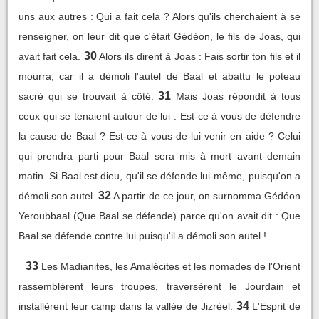
uns aux autres : Qui a fait cela ? Alors qu'ils cherchaient à se
renseigner, on leur dit que c'était Gédéon, le fils de Joas, qui
30
avait fait cela.
Alors ils dirent à Joas : Fais sortir ton fils et il
mourra, car il a démoli l'autel de Baal et abattu le poteau
31
sacré qui se trouvait à côté.
Mais Joas répondit à tous
ceux qui se tenaient autour de lui : Est-ce à vous de défendre
la cause de Baal ? Est-ce à vous de lui venir en aide ? Celui
qui prendra parti pour Baal sera mis à mort avant demain
matin. Si Baal est dieu, qu'il se défende lui-même, puisqu'on a
32
démoli son autel.
A partir de ce jour, on surnomma Gédéon
Yeroubbaal (Que Baal se défende) parce qu'on avait dit : Que
Baal se défende contre lui puisqu'il a démoli son autel !
33
Les Madianites, les Amalécites et les nomades de l'Orient
rassemblèrent leurs troupes, traversèrent le Jourdain et
34
installèrent leur camp dans la vallée de Jizréel.
L'Esprit de