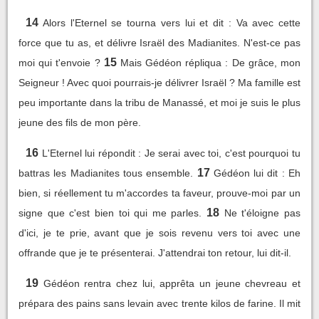
14
Alors l'Eternel se tourna vers lui et dit : Va avec cette
force que tu as, et délivre Israël des Madianites. N'est-ce pas
15
moi qui t'envoie ?
Mais Gédéon répliqua : De grâce, mon
Seigneur ! Avec quoi pourrais-je délivrer Israël ? Ma famille est
peu importante dans la tribu de Manassé, et moi je suis le plus
jeune des fils de mon père.
16
L'Eternel lui répondit : Je serai avec toi, c'est pourquoi tu
17
battras les Madianites tous ensemble.
Gédéon lui dit : Eh
bien, si réellement tu m'accordes ta faveur, prouve-moi par un
18
signe que c'est bien toi qui me parles.
Ne t'éloigne pas
d'ici, je te prie, avant que je sois revenu vers toi avec une
offrande que je te présenterai. J'attendrai ton retour, lui dit-il.
19
Gédéon rentra chez lui, apprêta un jeune chevreau et
prépara des pains sans levain avec trente kilos de farine. Il mit