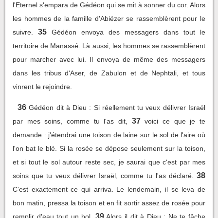
l'Eternel s'empara de Gédéon qui se mit à sonner du cor. Alors
les hommes de la famille d'Abiézer se rassemblèrent pour le
35
suivre.
Gédéon envoya des messagers dans tout le
territoire de Manassé. Là aussi, les hommes se rassemblèrent
pour marcher avec lui. Il envoya de même des messagers
dans les tribus d'Aser, de Zabulon et de Nephtali, et tous
vinrent le rejoindre.
36
Gédéon dit à Dieu : Si réellement tu veux délivrer Israël
37
par mes soins, comme tu l'as dit,
voici ce que je te
demande : j'étendrai une toison de laine sur le sol de l'aire où
l'on bat le blé. Si la rosée se dépose seulement sur la toison,
et si tout le sol autour reste sec, je saurai que c'est par mes
38
soins que tu veux délivrer Israël, comme tu l'as déclaré.
C'est exactement ce qui arriva. Le lendemain, il se leva de
bon matin, pressa la toison et en fit sortir assez de rosée pour
39
remplir d'eau tout un bol.
Alors il dit à Dieu : Ne te fâche