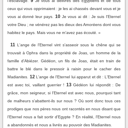
9
l'esclavage.
Je vous ai délivrés des Egyptiens et de tous
ceux qui vous opprimaient : je les ai chassés devant vous et je
10
vous ai donné leur pays.
Je vous ai dit : Je suis l'Eternel
votre Dieu ; ne vénérez pas les dieux des Amoréens dont vous
habitez le pays. Mais vous ne m'avez pas écouté. »
11
L'ange de l'Eternel vint s'asseoir sous le chêne qui se
trouvait à Ophra dans la propriété de Joas, un homme de la
famille d'Abiézer. Gédéon, un fils de Joas, était en train de
battre le blé dans le pressoir à raisin pour le cacher des
12
Madianites.
L'ange de l'Eternel lui apparut et dit : L'Eternel
13
est avec toi, vaillant guerrier !
Gédéon lui répondit : De
grâce, mon seigneur, si l'Eternel est avec nous, pourquoi tant
de malheurs s'abattent-ils sur nous ? Où sont donc tous ces
prodiges que nos pères nous ont racontés en nous disant que
l'Eternel nous a fait sortir d'Egypte ? En réalité, l'Eternel nous
a abandonnés et nous a livrés au pouvoir des Madianites.