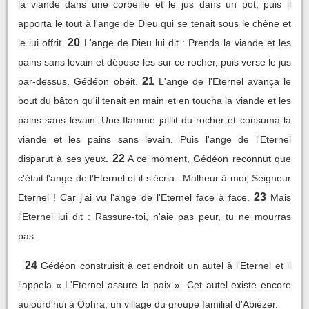
la viande dans une corbeille et le jus dans un pot, puis il
apporta le tout à l'ange de Dieu qui se tenait sous le chêne et
20
le lui offrit.
L'ange de Dieu lui dit : Prends la viande et les
pains sans levain et dépose-les sur ce rocher, puis verse le jus
21
par-dessus. Gédéon obéit.
L'ange de l'Eternel avança le
bout du bâton qu'il tenait en main et en toucha la viande et les
pains sans levain. Une flamme jaillit du rocher et consuma la
viande et les pains sans levain. Puis l'ange de l'Eternel
22
disparut à ses yeux.
A ce moment, Gédéon reconnut que
c'était l'ange de l'Eternel et il s'écria : Malheur à moi, Seigneur
23
Eternel ! Car j'ai vu l'ange de l'Eternel face à face.
Mais
l'Eternel lui dit : Rassure-toi, n'aie pas peur, tu ne mourras
pas.
24
Gédéon construisit à cet endroit un autel à l'Eternel et il
l'appela « L'Eternel assure la paix ». Cet autel existe encore
aujourd'hui à Ophra, un village du groupe familial d'Abiézer.