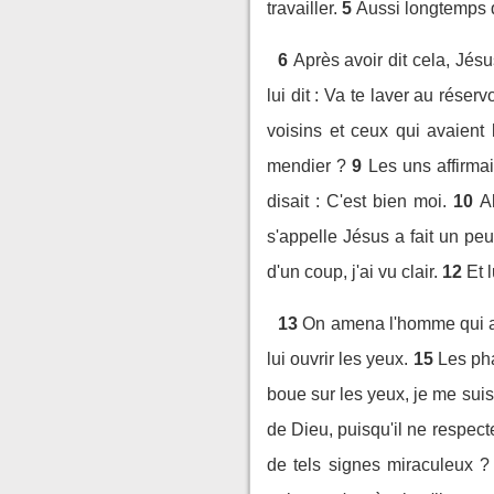
travailler.
5
Aussi longtemps q
6
Après avoir dit cela, Jésu
lui dit : Va te laver au réserv
voisins et ceux qui avaient 
mendier ?
9
Les uns affirmai
disait : C'est bien moi.
10
A
s'appelle Jésus a fait un peu 
d'un coup, j'ai vu clair.
12
Et 
13
On amena l'homme qui av
lui ouvrir les yeux.
15
Les pha
boue sur les yeux, je me suis 
de Dieu, puisqu'il ne respec
de tels signes miraculeux ? 