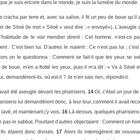
ue je suis encore dans le monde, je suis la lumière du monde.
s cracha par terre et, avec sa salive, il fit un peu de boue qu'il
oir de Siloé (le mot « Siloé » veut dire : « envoyé»). L'aveugle al
l'habitude de le voir mendier dirent : Cet homme, n'est-ce pas
ent : C'est bien lui. D'autres le niaient : Ce n'est pas lui ; c'es
lors on le questionna : Comment se fait-il que tes yeux se so
de boue, m'en a frotté les yeux, puis il m'a dit : « Va à Siloé et 
lui, demandèrent-ils, où est-il ? Je n'en sais rien, répondit-il.
ait été aveugle devant les pharisiens.
14
Or, c'était un jour d
risiens lui demandèrent donc, à leur tour, comment il avait recouv
lavé, et maintenant j'y vois.
16
Là-dessus, quelques pharisiens d
te pas le sabbat. Pourtant d'autres objectaient : Comment un ho
Ils étaient donc divisés.
17
Alors ils interrogèrent de nouveau