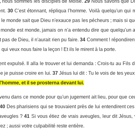
us, nous sommes les disciples de Moïse.
29
Nous savons que Die
nt.
30
C'est étonnant, répliqua l'homme. Voilà quelqu'un qui 
 le monde sait que Dieu n'exauce pas les pécheurs ; mais si quel
 monde est monde, jamais on n'a entendu dire que quelqu'un a
pas de Dieu, il n'aurait rien pu faire.
34
Comment ! répondirent-
i qui veux nous faire la leçon ! Et ils le mirent à la porte.
ient expulsé. Il alla le trouver et lui demanda : Crois-tu au Fils
 je puisse croire en lui.
37
Jésus lui dit : Tu le vois de tes yeu
l'homme, et il se prosterna devant lui.
s venu dans ce monde pour qu'un jugement ait lieu, pour que ceu
40
Des pharisiens qui se trouvaient près de lui entendirent ce
aveugles ?
41
Si vous étiez de vrais aveugles, leur dit Jésus,
 ; aussi votre culpabilité reste entière.