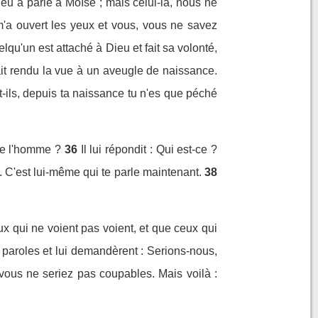
u a parlé à Moïse ; mais celui-là, nous ne
m'a ouvert les yeux et vous, vous ne savez
qu'un est attaché à Dieu et fait sa volonté,
it rendu la vue à un aveugle de naissance.
ils, depuis ta naissance tu n'es que péché
 de l'homme ?
36
Il lui répondit : Qui est-ce ?
x. C'est lui-même qui te parle maintenant.
38
x qui ne voient pas voient, et que ceux qui
s paroles et lui demandèrent : Serions-nous,
 vous ne seriez pas coupables. Mais voilà :