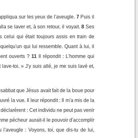
 appliqua sur les yeux de l'aveugle.
7
Puis il
la se laver et, à son retour, il voyait.
8
Ses
 celui qui était toujours assis en train de
t quelqu'un qui lui ressemble. Quant à lui, il
ient ouverts ?
11
Il répondit : L'homme qui
lave-toi. » J'y suis allé, je me suis lavé et,
e sabbat que Jésus avait fait de la boue pour
ré la vue. Il leur répondit : Il m'a mis de la
éclarèrent : Cet individu ne peut pas venir
mme pécheur aurait-il le pouvoir d'accomplir
 l'aveugle : Voyons, toi, que dis-tu de lui,