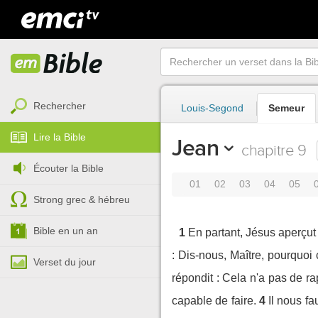
Rechercher
Louis-Segond
Semeur
Lire la Bible
Jean
chapitre 9
Écouter la Bible
01
02
03
04
05
Strong grec & hébreu
Bible en un an
1
En partant, Jésus aperçu
: Dis-nous, Maître, pourquo
Verset du jour
répondit : Cela n'a pas de ra
capable de faire.
4
Il nous fa