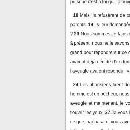
puisque c'est à toi qu'il a ou
18
Mais ils refusèrent de c
parents.
19
Ils leur demandèr
?
20
Nous sommes certains que
à présent, nous ne le savons
grand pour répondre sur ce q
avaient déjà décidé d'exclu
l'aveugle avaient répondu : «
24
Les pharisiens firent do
homme est un pécheur, nous 
aveugle et maintenant, je vo
t'ouvrir les yeux.
27
Je vous l
ce que, par hasard, vous avez