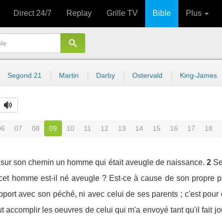
Direct 24/7
Replay
Grille TV
Bible
Plus
Segond 21
Martin
Darby
Ostervald
King-James
06
07
08
09
10
11
12
13
14
15
16
17
18
t sur son chemin un homme qui était aveugle de naissance.
2
Se
i cet homme est-il né aveugle ? Est-ce à cause de son propre 
pport avec son péché, ni avec celui de ses parents ; c'est pour 
ut accomplir les oeuvres de celui qui m'a envoyé tant qu'il fait j