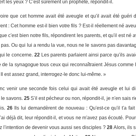
vert les yeux ? C'est sûrement un prophète, répondit-il.
roire que cet homme avait été aveugle et qu'il avait été guéri de
ent : Cet homme est-il bien votre fils ? Est-il réellement né aveu
 c'est bien notre fils, répondirent les parents, et qu'il est né 
 pas. Ou qui lui a rendu la vue, nous ne le savons pas davantag
ui le concerne.
22
Les parents parlaient ainsi parce qu'ils avai
re de la synagogue tous ceux qui reconnaîtraient Jésus comme 
 Il est assez grand, interrogez-le donc lui-même. »
nc venir une seconde fois celui qui avait été aveugle et lui di
le savons.
25
S'il est pécheur ou non, répondit-il, je n'en sais ri
is.
26
Ils lui demandèrent de nouveau : Qu'est-ce qu'il t'a fai
'ai déjà dit, leur répondit-il, et vous ne m'avez pas écouté. Pou
 l'intention de devenir vous aussi ses disciples ?
28
Alors, ils s