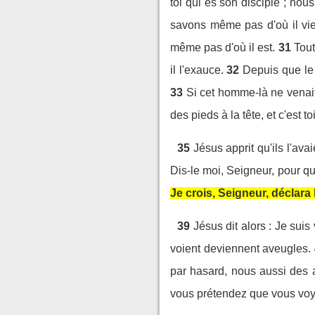
toi qui es son disciple ; no
savons même pas d'où il vie
même pas d'où il est.
31
Tout
il l'exauce.
32
Depuis que le
33
Si cet homme-là ne venait 
des pieds à la tête, et c'est to
35
Jésus apprit qu'ils l'ava
Dis-le moi, Seigneur, pour que
Je crois, Seigneur, déclara 
39
Jésus dit alors : Je sui
voient deviennent aveugles.
par hasard, nous aussi des 
vous prétendez que vous voyez