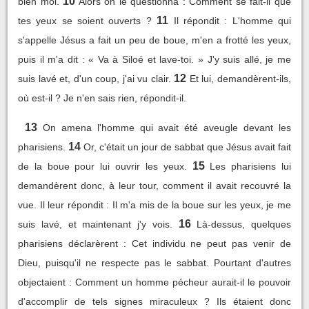
10
bien moi.
Alors on le questionna : Comment se fait-il que
11
tes yeux se soient ouverts ?
Il répondit : L'homme qui
s'appelle Jésus a fait un peu de boue, m'en a frotté les yeux,
puis il m'a dit : « Va à Siloé et lave-toi. » J'y suis allé, je me
12
suis lavé et, d'un coup, j'ai vu clair.
Et lui, demandèrent-ils,
où est-il ? Je n'en sais rien, répondit-il.
13
On amena l'homme qui avait été aveugle devant les
14
pharisiens.
Or, c'était un jour de sabbat que Jésus avait fait
15
de la boue pour lui ouvrir les yeux.
Les pharisiens lui
demandèrent donc, à leur tour, comment il avait recouvré la
vue. Il leur répondit : Il m'a mis de la boue sur les yeux, je me
16
suis lavé, et maintenant j'y vois.
Là-dessus, quelques
pharisiens déclarèrent : Cet individu ne peut pas venir de
Dieu, puisqu'il ne respecte pas le sabbat. Pourtant d'autres
objectaient : Comment un homme pécheur aurait-il le pouvoir
d'accomplir de tels signes miraculeux ? Ils étaient donc