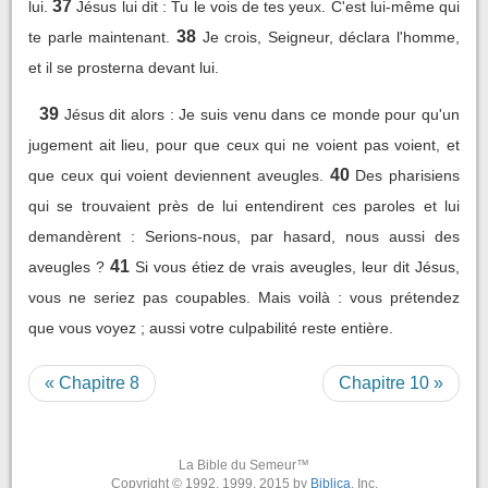
37
lui.
Jésus lui dit : Tu le vois de tes yeux. C'est lui-même qui
38
te parle maintenant.
Je crois, Seigneur, déclara l'homme,
et il se prosterna devant lui.
39
Jésus dit alors : Je suis venu dans ce monde pour qu'un
jugement ait lieu, pour que ceux qui ne voient pas voient, et
40
que ceux qui voient deviennent aveugles.
Des pharisiens
qui se trouvaient près de lui entendirent ces paroles et lui
demandèrent : Serions-nous, par hasard, nous aussi des
41
aveugles ?
Si vous étiez de vrais aveugles, leur dit Jésus,
vous ne seriez pas coupables. Mais voilà : vous prétendez
que vous voyez ; aussi votre culpabilité reste entière.
« Chapitre 8
Chapitre 10 »
La Bible du Semeur™
Copyright © 1992, 1999, 2015 by
Biblica
, Inc.