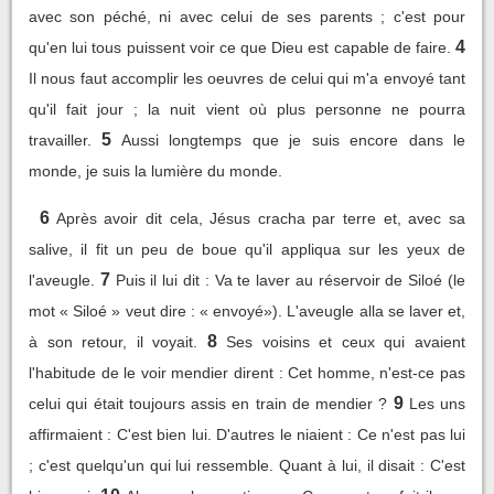
avec son péché, ni avec celui de ses parents ; c'est pour
4
qu'en lui tous puissent voir ce que Dieu est capable de faire.
Il nous faut accomplir les oeuvres de celui qui m'a envoyé tant
qu'il fait jour ; la nuit vient où plus personne ne pourra
5
travailler.
Aussi longtemps que je suis encore dans le
monde, je suis la lumière du monde.
6
Après avoir dit cela, Jésus cracha par terre et, avec sa
salive, il fit un peu de boue qu'il appliqua sur les yeux de
7
l'aveugle.
Puis il lui dit : Va te laver au réservoir de Siloé (le
mot « Siloé » veut dire : « envoyé»). L'aveugle alla se laver et,
8
à son retour, il voyait.
Ses voisins et ceux qui avaient
l'habitude de le voir mendier dirent : Cet homme, n'est-ce pas
9
celui qui était toujours assis en train de mendier ?
Les uns
affirmaient : C'est bien lui. D'autres le niaient : Ce n'est pas lui
; c'est quelqu'un qui lui ressemble. Quant à lui, il disait : C'est