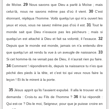
29
de Moïse.
Nous savons que Dieu a parlé à Moïse ; mais
30
celui-là, nous ne savons même pas d'où il vient.
C'est
étonnant, répliqua l'homme. Voilà quelqu'un qui m'a ouvert les
31
yeux et vous, vous ne savez même pas d'où il est.
Tout le
monde sait que Dieu n'exauce pas les pécheurs ; mais si
32
quelqu'un est attaché à Dieu et fait sa volonté, il l'exauce.
Depuis que le monde est monde, jamais on n'a entendu dire
33
que quelqu'un ait rendu la vue à un aveugle de naissance.
Si cet homme-là ne venait pas de Dieu, il n'aurait rien pu faire.
34
Comment ! répondirent-ils, depuis ta naissance tu n'es que
péché des pieds à la tête, et c'est toi qui veux nous faire la
leçon ! Et ils le mirent à la porte.
35
Jésus apprit qu'ils l'avaient expulsé. Il alla le trouver et lui
36
demanda : Crois-tu au Fils de l'homme ?
Il lui répondit :
Qui est-ce ? Dis-le moi, Seigneur, pour que je puisse croire en