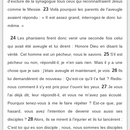
d'exclure de la synagogue tous ceux qui reconnaîtraient Jésus
23
comme le Messie.
Voilà pourquoi les parents de l'aveugle
avaient répondu : « Il est assez grand, interrogez-le donc lui-
même. »
24
Les pharisiens firent donc venir une seconde fois celui
qui avait été aveugle et lui dirent : Honore Dieu en disant la
25
vérité. Cet homme est un pécheur, nous le savons.
S'il est
pécheur ou non, répondit-il, je n'en sais rien. Mais il y a une
26
chose que je sais : j'étais aveugle et maintenant, je vois.
Ils
lui demandèrent de nouveau : Qu'est-ce qu'il t'a fait ? Redis-
27
nous comment il s'y est pris pour t'ouvrir les yeux.
Je vous
l'ai déjà dit, leur répondit-il, et vous ne m'avez pas écouté.
Pourquoi tenez-vous à me le faire répéter ? Est-ce que, par
hasard, vous avez l'intention de devenir vous aussi ses
28
disciples ?
Alors, ils se mirent à l'injurier et ils lui lancèrent :
C'est toi qui es son disciple ; nous, nous sommes les disciples