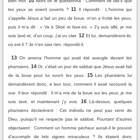
10
bien moi.
Alors on le questionna : Comment se fait-il que
11
tes yeux se soient ouverts ?
Il répondit : L'homme qui
s'appelle Jésus a fait un peu de boue, m'en a frotté les yeux,
puis il m'a dit : « Va à Siloé et lave-toi. » J'y suis allé, je me
12
suis lavé et, d'un coup, j'ai vu clair.
Et lui, demandèrent-ils,
où est-il ? Je n'en sais rien, répondit-il.
13
On amena l'homme qui avait été aveugle devant les
14
pharisiens.
Or, c'était un jour de sabbat que Jésus avait fait
15
de la boue pour lui ouvrir les yeux.
Les pharisiens lui
demandèrent donc, à leur tour, comment il avait recouvré la
vue. Il leur répondit : Il m'a mis de la boue sur les yeux, je me
16
suis lavé, et maintenant j'y vois.
Là-dessus, quelques
pharisiens déclarèrent : Cet individu ne peut pas venir de
Dieu, puisqu'il ne respecte pas le sabbat. Pourtant d'autres
objectaient : Comment un homme pécheur aurait-il le pouvoir
d'accomplir de tels signes miraculeux ? Ils étaient donc