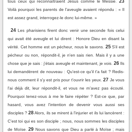
23
tous ceux qui reconnaîtraient Jésus comme le Messie.
Voilà pourquoi les parents de l'aveugle avaient répondu : « Il
est assez grand, interrogez-le donc lui-même. »
24
Les pharisiens firent donc venir une seconde fois celui
qui avait été aveugle et lui dirent : Honore Dieu en disant la
25
vérité. Cet homme est un pécheur, nous le savons.
S'il est
pécheur ou non, répondit-il, je n'en sais rien. Mais il y a une
26
chose que je sais : j'étais aveugle et maintenant, je vois.
Ils
lui demandèrent de nouveau : Qu'est-ce qu'il t'a fait ? Redis-
27
nous comment il s'y est pris pour t'ouvrir les yeux.
Je vous
l'ai déjà dit, leur répondit-il, et vous ne m'avez pas écouté.
Pourquoi tenez-vous à me le faire répéter ? Est-ce que, par
hasard, vous avez l'intention de devenir vous aussi ses
28
disciples ?
Alors, ils se mirent à l'injurier et ils lui lancèrent :
C'est toi qui es son disciple ; nous, nous sommes les disciples
29
de Moïse.
Nous savons que Dieu a parlé à Moïse ; mais