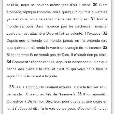
30
celui-là, nous ne savons même pas d'où il vient.
C'est
étonnant, répliqua l'homme. Voilà quelqu'un qui m'a ouvert les
31
yeux et vous, vous ne savez même pas d'où il est.
Tout le
monde sait que Dieu n'exauce pas les pécheurs ; mais si
32
quelqu'un est attaché à Dieu et fait sa volonté, il l'exauce.
Depuis que le monde est monde, jamais on n'a entendu dire
33
que quelqu'un ait rendu la vue à un aveugle de naissance.
Si cet homme-là ne venait pas de Dieu, il n'aurait rien pu faire.
34
Comment ! répondirent-ils, depuis ta naissance tu n'es que
péché des pieds à la tête, et c'est toi qui veux nous faire la
leçon ! Et ils le mirent à la porte.
35
Jésus apprit qu'ils l'avaient expulsé. Il alla le trouver et lui
36
demanda : Crois-tu au Fils de l'homme ?
Il lui répondit :
Qui est-ce ? Dis-le moi, Seigneur, pour que je puisse croire en
37
lui.
Jésus lui dit : Tu le vois de tes yeux. C'est lui-même qui