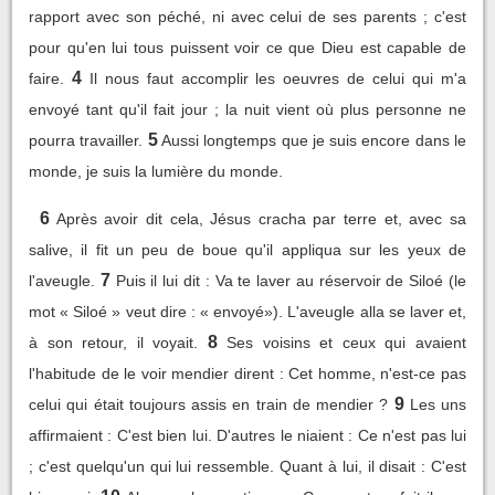
rapport avec son péché, ni avec celui de ses parents ; c'est
pour qu'en lui tous puissent voir ce que Dieu est capable de
4
faire.
Il nous faut accomplir les oeuvres de celui qui m'a
envoyé tant qu'il fait jour ; la nuit vient où plus personne ne
5
pourra travailler.
Aussi longtemps que je suis encore dans le
monde, je suis la lumière du monde.
6
Après avoir dit cela, Jésus cracha par terre et, avec sa
salive, il fit un peu de boue qu'il appliqua sur les yeux de
7
l'aveugle.
Puis il lui dit : Va te laver au réservoir de Siloé (le
mot « Siloé » veut dire : « envoyé»). L'aveugle alla se laver et,
8
à son retour, il voyait.
Ses voisins et ceux qui avaient
l'habitude de le voir mendier dirent : Cet homme, n'est-ce pas
9
celui qui était toujours assis en train de mendier ?
Les uns
affirmaient : C'est bien lui. D'autres le niaient : Ce n'est pas lui
; c'est quelqu'un qui lui ressemble. Quant à lui, il disait : C'est