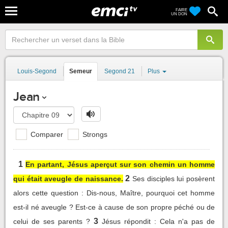
FAIRE
UN DON
Louis-Segond
Semeur
Segond 21
Plus
Jean
Comparer
Strongs
1
En partant, Jésus aperçut sur son chemin un homme
2
qui était aveugle de naissance.
Ses disciples lui posèrent
alors cette question : Dis-nous, Maître, pourquoi cet homme
est-il né aveugle ? Est-ce à cause de son propre péché ou de
3
celui de ses parents ?
Jésus répondit : Cela n'a pas de