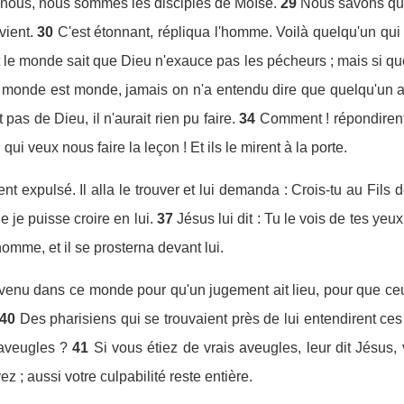
 ; nous, nous sommes les disciples de Moïse.
29
Nous savons que
ient.
30
C'est étonnant, répliqua l'homme. Voilà quelqu'un qui
 le monde sait que Dieu n'exauce pas les pécheurs ; mais si quel
 monde est monde, jamais on n'a entendu dire que quelqu'un a
pas de Dieu, il n'aurait rien pu faire.
34
Comment ! répondirent-
i qui veux nous faire la leçon ! Et ils le mirent à la porte.
ient expulsé. Il alla le trouver et lui demanda : Crois-tu au Fils
 je puisse croire en lui.
37
Jésus lui dit : Tu le vois de tes yeu
homme, et il se prosterna devant lui.
s venu dans ce monde pour qu'un jugement ait lieu, pour que ceu
40
Des pharisiens qui se trouvaient près de lui entendirent ce
aveugles ?
41
Si vous étiez de vrais aveugles, leur dit Jésus,
 ; aussi votre culpabilité reste entière.