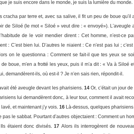
ue je suis encore dans le monde, je suis la lumière du monde.
s cracha par terre et, avec sa salive, il fit un peu de boue qu'il
oir de Siloé (le mot « Siloé » veut dire : « envoyé»). L'aveugle al
l'habitude de le voir mendier dirent : Cet homme, n'est-ce pas
ent : C'est bien lui. D'autres le niaient : Ce n'est pas lui ; c'es
lors on le questionna : Comment se fait-il que tes yeux se so
de boue, m'en a frotté les yeux, puis il m'a dit : « Va à Siloé et 
lui, demandèrent-ils, où est-il ? Je n'en sais rien, répondit-il.
ait été aveugle devant les pharisiens.
14
Or, c'était un jour d
risiens lui demandèrent donc, à leur tour, comment il avait recouv
lavé, et maintenant j'y vois.
16
Là-dessus, quelques pharisiens d
te pas le sabbat. Pourtant d'autres objectaient : Comment un ho
Ils étaient donc divisés.
17
Alors ils interrogèrent de nouveau