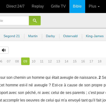
Direct 24/7
Replay
Grille TV
Bible
Plus
Segond 21
Martin
Darby
Ostervald
King-James
06
07
08
09
10
11
12
13
14
15
16
17
18
t sur son chemin un homme qui était aveugle de naissance.
2
Se
i cet homme est-il né aveugle ? Est-ce à cause de son propre 
pport avec son péché, ni avec celui de ses parents ; c'est pour 
ut accomplir les oeuvres de celui qui m'a envoyé tant qu'il fait j