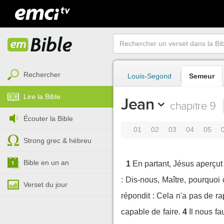
Rechercher
Louis-Segond
Semeur
Lire la Bible
Jean
chapitre 9
Écouter la Bible
01
02
03
04
05
Strong grec & hébreu
Bible en un an
1
En partant, Jésus aperçu
: Dis-nous, Maître, pourquo
Verset du jour
répondit : Cela n'a pas de ra
capable de faire.
4
Il nous fa