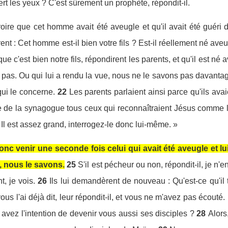
vert les yeux ? C'est sûrement un prophète, répondit-il.
roire que cet homme avait été aveugle et qu'il avait été guéri de
ent : Cet homme est-il bien votre fils ? Est-il réellement né aveu
 c'est bien notre fils, répondirent les parents, et qu'il est né 
 pas. Ou qui lui a rendu la vue, nous ne le savons pas davantag
ui le concerne.
22
Les parents parlaient ainsi parce qu'ils avai
re de la synagogue tous ceux qui reconnaîtraient Jésus comme 
 Il est assez grand, interrogez-le donc lui-même. »
onc venir une seconde fois celui qui avait été aveugle et lui
 nous le savons.
25
S'il est pécheur ou non, répondit-il, je n'e
t, je vois.
26
Ils lui demandèrent de nouveau : Qu'est-ce qu'il t
ous l'ai déjà dit, leur répondit-il, et vous ne m'avez pas écouté
avez l'intention de devenir vous aussi ses disciples ?
28
Alors,