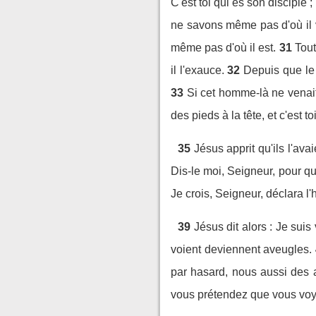
C'est toi qui es son disciple
ne savons même pas d'où il v
même pas d'où il est.
31
Tout
il l'exauce.
32
Depuis que le
33
Si cet homme-là ne venait 
des pieds à la tête, et c'est to
35
Jésus apprit qu'ils l'ava
Dis-le moi, Seigneur, pour que
Je crois, Seigneur, déclara l'
39
Jésus dit alors : Je sui
voient deviennent aveugles.
par hasard, nous aussi des 
vous prétendez que vous voyez