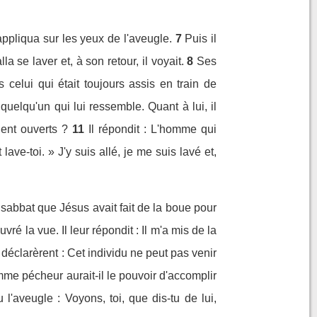
 appliqua sur les yeux de l'aveugle.
7
Puis il
la se laver et, à son retour, il voyait.
8
Ses
 celui qui était toujours assis en train de
t quelqu'un qui lui ressemble. Quant à lui, il
ient ouverts ?
11
Il répondit : L'homme qui
lave-toi. » J'y suis allé, je me suis lavé et,
e sabbat que Jésus avait fait de la boue pour
ré la vue. Il leur répondit : Il m'a mis de la
éclarèrent : Cet individu ne peut pas venir
mme pécheur aurait-il le pouvoir d'accomplir
 l'aveugle : Voyons, toi, que dis-tu de lui,