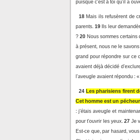
puisque c'est à toi qu'il a ou
18
Mais ils refusèrent de c
parents.
19
Ils leur demandèr
?
20
Nous sommes certains que
à présent, nous ne le savons
grand pour répondre sur ce q
avaient déjà décidé d'exclu
l'aveugle avaient répondu : «
24
Les pharisiens firent d
Cet homme est un pécheur,
: j'étais aveugle et maintenan
pour t'ouvrir les yeux.
27
Je v
Est-ce que, par hasard, vous 