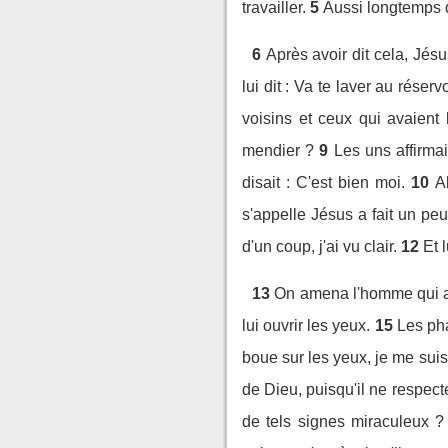
travailler.
5
Aussi longtemps q
6
Après avoir dit cela, Jésu
lui dit : Va te laver au réserv
voisins et ceux qui avaient 
mendier ?
9
Les uns affirmai
disait : C'est bien moi.
10
A
s'appelle Jésus a fait un peu 
d'un coup, j'ai vu clair.
12
Et 
13
On amena l'homme qui av
lui ouvrir les yeux.
15
Les pha
boue sur les yeux, je me suis 
de Dieu, puisqu'il ne respec
de tels signes miraculeux ? 