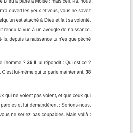
 Dieu a parlé à Moïse ; mais celui-là, nous
 m'a ouvert les yeux et vous, vous ne savez
qu'un est attaché à Dieu et fait sa volonté,
it rendu la vue à un aveugle de naissance.
ils, depuis ta naissance tu n'es que péché
 de l'homme ?
36
Il lui répondit : Qui est-ce ?
x. C'est lui-même qui te parle maintenant.
38
x qui ne voient pas voient, et que ceux qui
s paroles et lui demandèrent : Serions-nous,
 vous ne seriez pas coupables. Mais voilà :