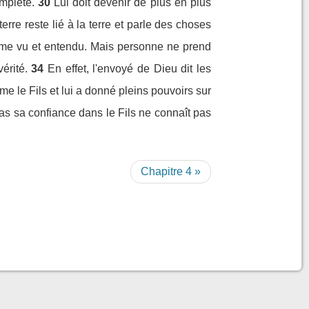
omplète.
30
Lui doit devenir de plus en plus
terre reste lié à la terre et parle des choses
même vu et entendu. Mais personne ne prend
érité.
34
En effet, l'envoyé de Dieu dit les
me le Fils et lui a donné pleins pouvoirs sur
pas sa confiance dans le Fils ne connaît pas
Chapitre 4 »