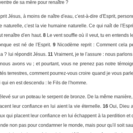
entre de sa mère pour renaître ?
reprit Jésus, à moins de naître d'eau, c'est-à-dire d'Esprit, per
naturelle, c'est la vie humaine naturelle. Ce qui naît de l'Esprit
faut renaître d'en haut.
8
Le vent souffle où il veut, tu en entends le 
onque est né de l'Esprit.
9
Nicodème reprit : Comment cela peu
la ? lui répondit Jésus.
11
Vraiment, je te l'assure : nous parlo
ous avons vu ; et pourtant, vous ne prenez pas notre témoig
tés terrestres, comment pourrez-vous croire quand je vous parler
i qui en est descendu : le Fils de l'homme.
élevé sur un poteau le serpent de bronze. De la même manière, le
cent leur confiance en lui aient la vie éternelle.
16
Oui, Dieu a
 qui placent leur confiance en lui échappent à la perdition et qu'
nde non pas pour condamner le monde, mais pour qu'il soit sauv