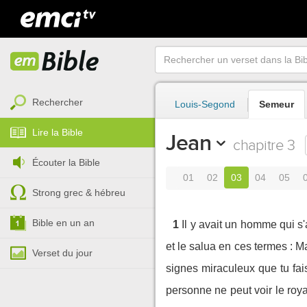
Rechercher
Louis-Segond
Semeur
Lire la Bible
Jean
chapitre 3
Écouter la Bible
01
02
03
04
05
Strong grec & hébreu
Bible en un an
1
Il y avait un homme qui s'
et le salua en ces termes : 
Verset du jour
signes miraculeux que tu fais
personne ne peut voir le ro