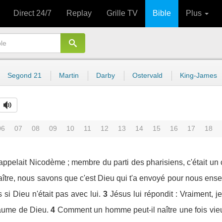
Direct 24/7
Replay
Grille TV
Bible
Plus
Segond 21
Martin
Darby
Ostervald
King-James
06
07
08
09
10
11
12
13
14
15
16
17
18
appelait Nicodème ; membre du parti des pharisiens, c'était un 
Maître, nous savons que c'est Dieu qui t'a envoyé pour nous ens
 si Dieu n'était pas avec lui.
3
Jésus lui répondit : Vraiment, je
yaume de Dieu.
4
Comment un homme peut-il naître une fois vieu