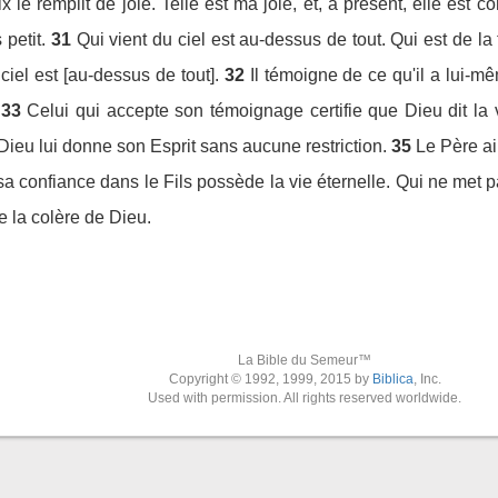
x le remplit de joie. Telle est ma joie, et, à présent, elle est c
petit.
31
Qui vient du ciel est au-dessus de tout. Qui est de la 
 ciel est [au-dessus de tout].
32
Il témoigne de ce qu'il a lui-
33
Celui qui accepte son témoignage certifie que Dieu dit la v
ieu lui donne son Esprit sans aucune restriction.
35
Le Père ai
sa confiance dans le Fils possède la vie éternelle. Qui ne met 
de la colère de Dieu.
La Bible du Semeur™
Copyright © 1992, 1999, 2015 by
Biblica
, Inc.
Used with permission. All rights reserved worldwide.