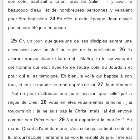
son côté, baptisait à Enon, près de Salim : il y avait là
beaucoup d'eau, et de nombreuses personnes y venaient
24
pour être baptisées.
En effet, à cette époque, Jean n'avait
pas encore été jeté en prison.
25
Or, un jour, quelques-uns de ses disciples eurent une
26
discussion avec un Juif au sujet de la purification.
Ils
allèrent trouver Jean et lui dirent : Maître, tu te souviens de
cet homme qui était avec toi de l'autre côté du Jourdain et
pour qui tu as témoigné. Eh bien, le voilà qui baptise à son
27
tour, et tout le monde se rend auprès de lui.
Jean répondit
: Nul ne peut s'attribuer une autre mission que celle qu'il a
28
reçue de Dieu.
Vous en êtes vous-mêmes témoins ; j'ai
toujours dit : je ne suis pas le Christ, mais j'ai été envoyé
29
comme son Précurseur.
A qui appartient la mariée ? Au
marié. Quant à l'ami du marié, c'est celui qui se tient à côté de
lui et qui l'écoute : entendre sa voix le remplit de joie. Telle est