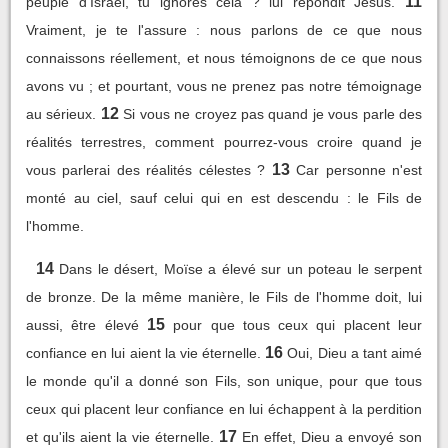
11
peuple d'Israël, tu ignores cela ? lui répondit Jésus.
Vraiment, je te l'assure : nous parlons de ce que nous
connaissons réellement, et nous témoignons de ce que nous
avons vu ; et pourtant, vous ne prenez pas notre témoignage
12
au sérieux.
Si vous ne croyez pas quand je vous parle des
réalités terrestres, comment pourrez-vous croire quand je
13
vous parlerai des réalités célestes ?
Car personne n'est
monté au ciel, sauf celui qui en est descendu : le Fils de
l'homme.
14
Dans le désert, Moïse a élevé sur un poteau le serpent
de bronze. De la même manière, le Fils de l'homme doit, lui
15
aussi, être élevé
pour que tous ceux qui placent leur
16
confiance en lui aient la vie éternelle.
Oui, Dieu a tant aimé
le monde qu'il a donné son Fils, son unique, pour que tous
ceux qui placent leur confiance en lui échappent à la perdition
17
et qu'ils aient la vie éternelle.
En effet, Dieu a envoyé son