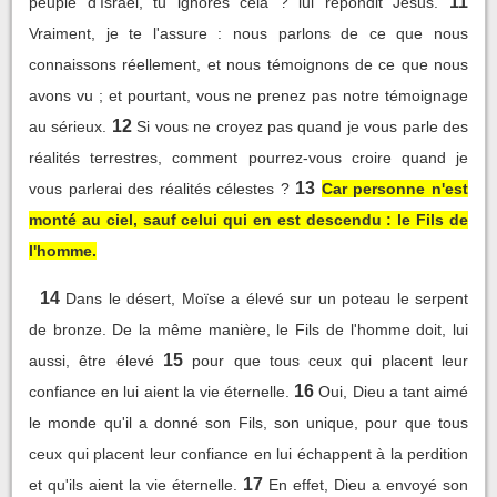
11
peuple d'Israël, tu ignores cela ? lui répondit Jésus.
Vraiment, je te l'assure : nous parlons de ce que nous
connaissons réellement, et nous témoignons de ce que nous
avons vu ; et pourtant, vous ne prenez pas notre témoignage
12
au sérieux.
Si vous ne croyez pas quand je vous parle des
réalités terrestres, comment pourrez-vous croire quand je
13
vous parlerai des réalités célestes ?
Car personne n'est
monté au ciel, sauf celui qui en est descendu : le Fils de
l'homme.
14
Dans le désert, Moïse a élevé sur un poteau le serpent
de bronze. De la même manière, le Fils de l'homme doit, lui
15
aussi, être élevé
pour que tous ceux qui placent leur
16
confiance en lui aient la vie éternelle.
Oui, Dieu a tant aimé
le monde qu'il a donné son Fils, son unique, pour que tous
ceux qui placent leur confiance en lui échappent à la perdition
17
et qu'ils aient la vie éternelle.
En effet, Dieu a envoyé son