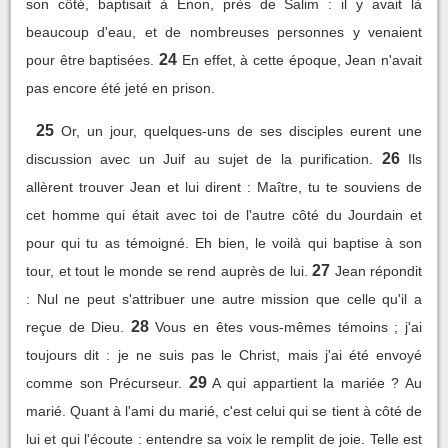
son côté, baptisait à Enon, près de Salim : il y avait là
beaucoup d'eau, et de nombreuses personnes y venaient
24
pour être baptisées.
En effet, à cette époque, Jean n'avait
pas encore été jeté en prison.
25
Or, un jour, quelques-uns de ses disciples eurent une
26
discussion avec un Juif au sujet de la purification.
Ils
allèrent trouver Jean et lui dirent : Maître, tu te souviens de
cet homme qui était avec toi de l'autre côté du Jourdain et
pour qui tu as témoigné. Eh bien, le voilà qui baptise à son
27
tour, et tout le monde se rend auprès de lui.
Jean répondit
: Nul ne peut s'attribuer une autre mission que celle qu'il a
28
reçue de Dieu.
Vous en êtes vous-mêmes témoins ; j'ai
toujours dit : je ne suis pas le Christ, mais j'ai été envoyé
29
comme son Précurseur.
A qui appartient la mariée ? Au
marié. Quant à l'ami du marié, c'est celui qui se tient à côté de
lui et qui l'écoute : entendre sa voix le remplit de joie. Telle est