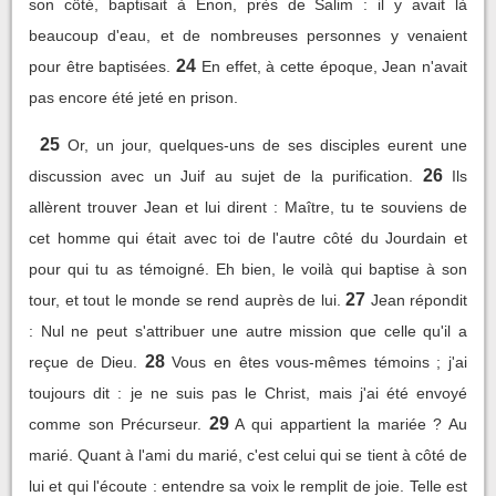
son côté, baptisait à Enon, près de Salim : il y avait là
beaucoup d'eau, et de nombreuses personnes y venaient
24
pour être baptisées.
En effet, à cette époque, Jean n'avait
pas encore été jeté en prison.
25
Or, un jour, quelques-uns de ses disciples eurent une
26
discussion avec un Juif au sujet de la purification.
Ils
allèrent trouver Jean et lui dirent : Maître, tu te souviens de
cet homme qui était avec toi de l'autre côté du Jourdain et
pour qui tu as témoigné. Eh bien, le voilà qui baptise à son
27
tour, et tout le monde se rend auprès de lui.
Jean répondit
: Nul ne peut s'attribuer une autre mission que celle qu'il a
28
reçue de Dieu.
Vous en êtes vous-mêmes témoins ; j'ai
toujours dit : je ne suis pas le Christ, mais j'ai été envoyé
29
comme son Précurseur.
A qui appartient la mariée ? Au
marié. Quant à l'ami du marié, c'est celui qui se tient à côté de
lui et qui l'écoute : entendre sa voix le remplit de joie. Telle est