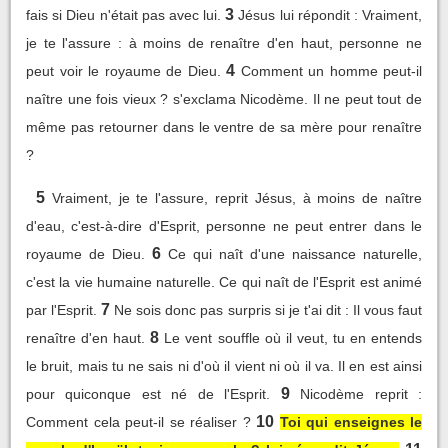
3
fais si Dieu n'était pas avec lui.
Jésus lui répondit : Vraiment,
je te l'assure : à moins de renaître d'en haut, personne ne
4
peut voir le royaume de Dieu.
Comment un homme peut-il
naître une fois vieux ? s'exclama Nicodème. Il ne peut tout de
même pas retourner dans le ventre de sa mère pour renaître
?
5
Vraiment, je te l'assure, reprit Jésus, à moins de naître
d'eau, c'est-à-dire d'Esprit, personne ne peut entrer dans le
6
royaume de Dieu.
Ce qui naît d'une naissance naturelle,
c'est la vie humaine naturelle. Ce qui naît de l'Esprit est animé
7
par l'Esprit.
Ne sois donc pas surpris si je t'ai dit : Il vous faut
8
renaître d'en haut.
Le vent souffle où il veut, tu en entends
le bruit, mais tu ne sais ni d'où il vient ni où il va. Il en est ainsi
9
pour quiconque est né de l'Esprit.
Nicodème reprit :
10
Comment cela peut-il se réaliser ?
Toi qui enseignes le