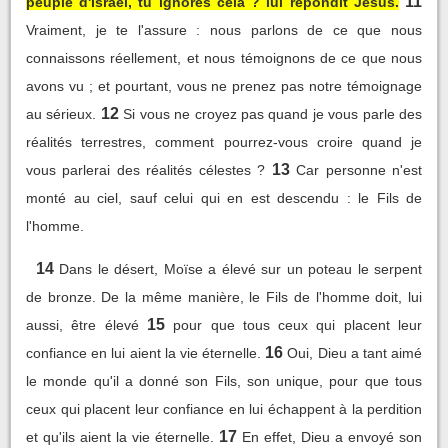
11
peuple d'Israël, tu ignores cela ? lui répondit Jésus.
Vraiment, je te l'assure : nous parlons de ce que nous
connaissons réellement, et nous témoignons de ce que nous
avons vu ; et pourtant, vous ne prenez pas notre témoignage
12
au sérieux.
Si vous ne croyez pas quand je vous parle des
réalités terrestres, comment pourrez-vous croire quand je
13
vous parlerai des réalités célestes ?
Car personne n'est
monté au ciel, sauf celui qui en est descendu : le Fils de
l'homme.
14
Dans le désert, Moïse a élevé sur un poteau le serpent
de bronze. De la même manière, le Fils de l'homme doit, lui
15
aussi, être élevé
pour que tous ceux qui placent leur
16
confiance en lui aient la vie éternelle.
Oui, Dieu a tant aimé
le monde qu'il a donné son Fils, son unique, pour que tous
ceux qui placent leur confiance en lui échappent à la perdition
17
et qu'ils aient la vie éternelle.
En effet, Dieu a envoyé son