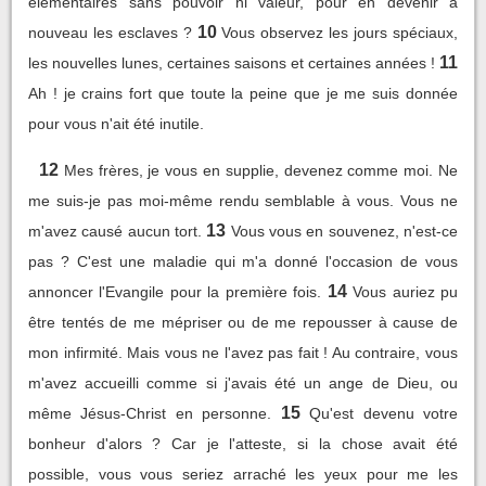
élémentaires sans pouvoir ni valeur, pour en devenir à
10
nouveau les esclaves ?
Vous observez les jours spéciaux,
11
les nouvelles lunes, certaines saisons et certaines années !
Ah ! je crains fort que toute la peine que je me suis donnée
pour vous n'ait été inutile.
12
Mes frères, je vous en supplie, devenez comme moi. Ne
me suis-je pas moi-même rendu semblable à vous. Vous ne
13
m'avez causé aucun tort.
Vous vous en souvenez, n'est-ce
pas ? C'est une maladie qui m'a donné l'occasion de vous
14
annoncer l'Evangile pour la première fois.
Vous auriez pu
être tentés de me mépriser ou de me repousser à cause de
mon infirmité. Mais vous ne l'avez pas fait ! Au contraire, vous
m'avez accueilli comme si j'avais été un ange de Dieu, ou
15
même Jésus-Christ en personne.
Qu'est devenu votre
bonheur d'alors ? Car je l'atteste, si la chose avait été
possible, vous vous seriez arraché les yeux pour me les