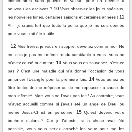
élémentaires sans pouvoir ni valeur, pour en devenir à
10
nouveau les esclaves ?
Vous observez les jours spéciaux,
11
les nouvelles lunes, certaines saisons et certaines années !
Ah ! je crains fort que toute la peine que je me suis donnée
pour vous n'ait été inutile.
12
Mes frères, je vous en supplie, devenez comme moi. Ne
me suis-je pas moi-même rendu semblable à vous. Vous ne
13
m'avez causé aucun tort.
Vous vous en souvenez, n'est-ce
pas ? C'est une maladie qui m'a donné l'occasion de vous
14
annoncer l'Evangile pour la première fois.
Vous auriez pu
être tentés de me mépriser ou de me repousser à cause de
mon infirmité. Mais vous ne l'avez pas fait ! Au contraire, vous
m'avez accueilli comme si j'avais été un ange de Dieu, ou
15
même Jésus-Christ en personne.
Qu'est devenu votre
bonheur d'alors ? Car je l'atteste, si la chose avait été
possible, vous vous seriez arraché les yeux pour me les