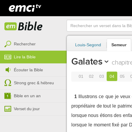
Rechercher
Louis-Segond
Semeur
Lire la Bible
Galates
chapitr
Écouter la Bible
01
02
03
04
05
Strong grec & hébreu
Bible en un an
1
Illustrons ce que je veux 
propriétaire de tout le patrim
Verset du jour
lorsque nous étions des enfa
lorsque le moment fixé par D