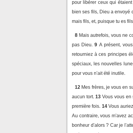
pour libérer ceux qui étaien
bien ses fils, Dieu a envoyé d
mais fils, et, puisque tu es fi
8
Mais autrefois, vous ne c
pas Dieu.
9
A présent, vou
retourniez à ces principes é
spéciaux, les nouvelles lune
pour vous n'ait été inutile.
12
Mes frères, je vous en
aucun tort.
13
Vous vous en s
première fois.
14
Vous auriez
Au contraire, vous m'avez a
bonheur d'alors ? Car je l'at