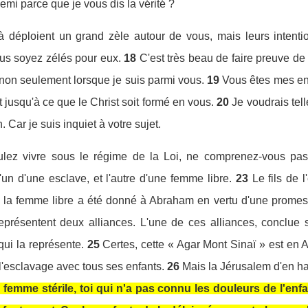
mi parce que je vous dis la vérité ?
à déploient un grand zèle autour de vous, mais leurs intenti
us soyez zélés pour eux.
18
C'est très beau de faire preuve d
 non seulement lorsque je suis parmi vous.
19
Vous êtes mes enf
 jusqu'à ce que le Christ soit formé en vous.
20
Je voudrais tel
. Car je suis inquiet à votre sujet.
ulez vivre sous le régime de la Loi, ne comprenez-vous pas
'un d'une esclave, et l'autre d'une femme libre.
23
Le fils de
de la femme libre a été donné à Abraham en vertu d'une promes
présentent deux alliances. L'une de ces alliances, conclue 
qui la représente.
25
Certes, cette « Agar Mont Sinaï » est en 
s l'esclavage avec tous ses enfants.
26
Mais la Jérusalem d'en haut
oi, femme stérile, toi qui n'a pas connu les douleurs de l'en