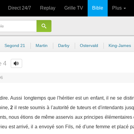
Direct 24/7
Replay
Grille TV
Bible
Plus
Segond 21
Martin
Darby
Ostervald
King-James
e 4
06
dire. Aussi longtemps que l'héritier est un enfant, il ne se disti
oine,
2
il reste soumis à l'autorité de tuteurs et d'intendants jus
nts, nous étions de même asservis aux principes élémentaires 
ieu est arrivé, il a envoyé son Fils, né d'une femme et placé p