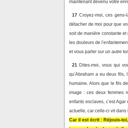
maintenant devenu votre enne
17
Croyez-moi, ces gens-l
détacher de moi pour que vo
soit de manière constante et
les douleurs de l'enfantement
et vous parler sur un autre ton
21
Dites-moi, vous qui vo
qu'Abraham a eu deux fils, l
humaine. Alors que le fils 
image : ces deux femmes re
enfants esclaves, c'est Agar 
actuelle, car celle-ci vit dan
Car il est écrit : Réjouis-t