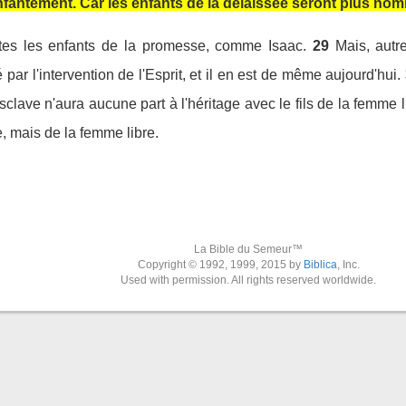
enfantement. Car les enfants de la délaissée seront plus n
êtes les enfants de la promesse, comme Isaac.
29
Mais, autr
 par l'intervention de l'Esprit, et il en est de même aujourd'hui.
'esclave n'aura aucune part à l'héritage avec le fils de la femme l
, mais de la femme libre.
La Bible du Semeur™
Copyright © 1992, 1999, 2015 by
Biblica
, Inc.
Used with permission. All rights reserved worldwide.