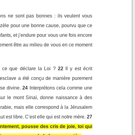
ons ne sont pas bonnes : ils veulent vous
e zèle pour une bonne cause, pourvu que ce
ants, et j'endure pour vous une fois encore
lement être au milieu de vous en ce moment
 ce que déclare la Loi ?
22
Il y est écrit
 l'esclave a été conçu de manière purement
se divine.
24
Interprétons cela comme une
sur le mont Sinaï, donne naissance à des
Arabie, mais elle correspond à la Jérusalem
 est libre. C'est elle qui est notre mère.
27
fantement, pousse des cris de joie, toi qui