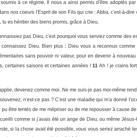
t soumis à ce régime. Il nous a ainsi permis d'être adoptés pa
ans nos coeurs l'Esprit de son Fils qui crie : Abba, c'est-à-dire 
ls, tu es héritier des biens promis, grâce à Dieu.
onnaissiez pas Dieu, c'est pourquoi vous serviez comme des escl
s connaissez Dieu. Bien plus : Dieu vous a reconnus comme 
lémentaires sans pouvoir ni valeur, pour en devenir à nouveau
s, certaines saisons et certaines années !
11
Ah ! je crains fo
 supplie, devenez comme moi. Ne me suis-je pas moi-même ren
ouvenez, n'est-ce pas ? C'est une maladie qui m'a donné l'oc
 pu être tentés de me mépriser ou de me repousser à cause de mo
ccueilli comme si j'avais été un ange de Dieu, ou même Jésus-
teste, si la chose avait été possible, vous vous seriez arraché 