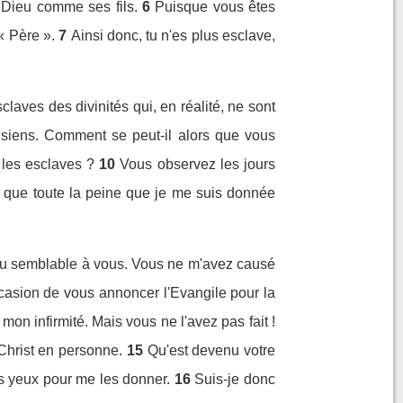
r Dieu comme ses fils.
6
Puisque vous êtes
« Père ».
7
Ainsi donc, tu n'es plus esclave,
aves des divinités qui, en réalité, ne sont
siens. Comment se peut-il alors que vous
 les esclaves ?
10
Vous observez les jours
rt que toute la peine que je me suis donnée
du semblable à vous. Vous ne m'avez causé
casion de vous annoncer l'Evangile pour la
n infirmité. Mais vous ne l'avez pas fait !
Christ en personne.
15
Qu'est devenu votre
les yeux pour me les donner.
16
Suis-je donc