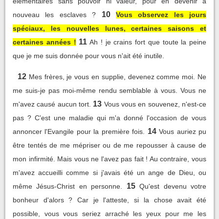
élémentaires sans pouvoir ni valeur, pour en devenir à
10
nouveau les esclaves ?
Vous observez les jours
spéciaux, les nouvelles lunes, certaines saisons et
11
certaines années !
Ah ! je crains fort que toute la peine
que je me suis donnée pour vous n'ait été inutile.
12
Mes frères, je vous en supplie, devenez comme moi. Ne
me suis-je pas moi-même rendu semblable à vous. Vous ne
13
m'avez causé aucun tort.
Vous vous en souvenez, n'est-ce
pas ? C'est une maladie qui m'a donné l'occasion de vous
14
annoncer l'Evangile pour la première fois.
Vous auriez pu
être tentés de me mépriser ou de me repousser à cause de
mon infirmité. Mais vous ne l'avez pas fait ! Au contraire, vous
m'avez accueilli comme si j'avais été un ange de Dieu, ou
15
même Jésus-Christ en personne.
Qu'est devenu votre
bonheur d'alors ? Car je l'atteste, si la chose avait été
possible, vous vous seriez arraché les yeux pour me les