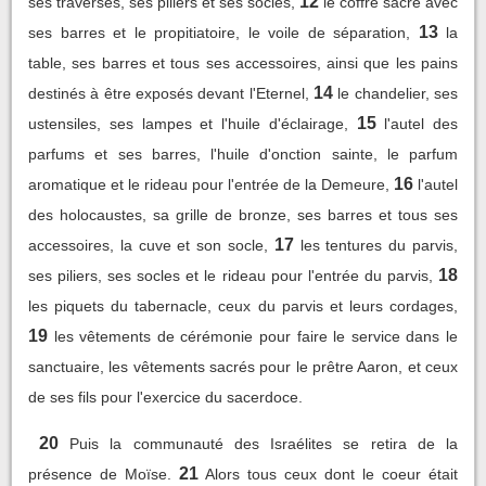
12
ses traverses, ses piliers et ses socles,
le coffre sacré avec
13
ses barres et le propitiatoire, le voile de séparation,
la
table, ses barres et tous ses accessoires, ainsi que les pains
14
destinés à être exposés devant l'Eternel,
le chandelier, ses
15
ustensiles, ses lampes et l'huile d'éclairage,
l'autel des
parfums et ses barres, l'huile d'onction sainte, le parfum
16
aromatique et le rideau pour l'entrée de la Demeure,
l'autel
des holocaustes, sa grille de bronze, ses barres et tous ses
17
accessoires, la cuve et son socle,
les tentures du parvis,
18
ses piliers, ses socles et le rideau pour l'entrée du parvis,
les piquets du tabernacle, ceux du parvis et leurs cordages,
19
les vêtements de cérémonie pour faire le service dans le
sanctuaire, les vêtements sacrés pour le prêtre Aaron, et ceux
de ses fils pour l'exercice du sacerdoce.
20
Puis la communauté des Israélites se retira de la
21
présence de Moïse.
Alors tous ceux dont le coeur était