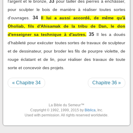
33
l'argent et le bronze,
pour tailler des pierres à enchâsser,
pour sculpter le bois de manière à réaliser toutes sortes
34
d'ouvrages.
Il lui a aussi accordé, de même qu'à
Oholiab, fils d'Ahisamak de la tribu de Dan, le don
35
d'enseigner sa technique à d'autres.
Il les a doués
d'habileté pour exécuter toutes sortes de travaux de sculpteur
et de dessinateur, pour broder les fils de pourpre violette, de
rouge éclatant et de lin, pour réaliser des travaux de toute
sorte et concevoir des projets.
« Chapitre 34
Chapitre 36 »
La Bible du Semeur™
Copyright © 1992, 1999, 2015 by
Biblica
, Inc.
Used with permission. All rights reserved worldwide.