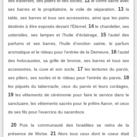
12
ses traverses, ses piliers et ses socles,
le coffre sacré avec
13
ses barres et le propitiatoire, le voile de séparation,
la
table, ses barres et tous ses accessoires, ainsi que les pains
14
destinés à être exposés devant l'Eternel,
le chandelier, ses
15
ustensiles, ses lampes et l'huile d'éclairage,
l'autel des
parfums et ses barres, l'huile d'onction sainte, le parfum
16
aromatique et le rideau pour l'entrée de la Demeure,
l'autel
des holocaustes, sa grille de bronze, ses barres et tous ses
17
accessoires, la cuve et son socle,
les tentures du parvis,
18
ses piliers, ses socles et le rideau pour l'entrée du parvis,
les piquets du tabernacle, ceux du parvis et leurs cordages,
19
les vêtements de cérémonie pour faire le service dans le
sanctuaire, les vêtements sacrés pour le prêtre Aaron, et ceux
de ses fils pour l'exercice du sacerdoce.
20
Puis la communauté des Israélites se retira de la
21
présence de Moïse.
Alors tous ceux dont le coeur était