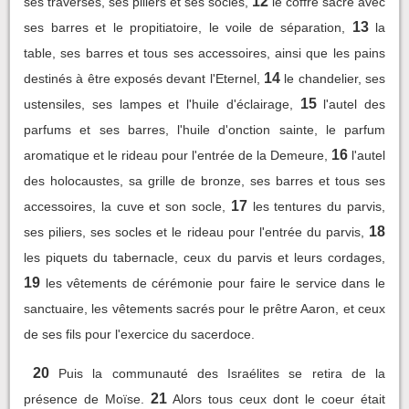
12
ses traverses, ses piliers et ses socles,
le coffre sacré avec
13
ses barres et le propitiatoire, le voile de séparation,
la
table, ses barres et tous ses accessoires, ainsi que les pains
14
destinés à être exposés devant l'Eternel,
le chandelier, ses
15
ustensiles, ses lampes et l'huile d'éclairage,
l'autel des
parfums et ses barres, l'huile d'onction sainte, le parfum
16
aromatique et le rideau pour l'entrée de la Demeure,
l'autel
des holocaustes, sa grille de bronze, ses barres et tous ses
17
accessoires, la cuve et son socle,
les tentures du parvis,
18
ses piliers, ses socles et le rideau pour l'entrée du parvis,
les piquets du tabernacle, ceux du parvis et leurs cordages,
19
les vêtements de cérémonie pour faire le service dans le
sanctuaire, les vêtements sacrés pour le prêtre Aaron, et ceux
de ses fils pour l'exercice du sacerdoce.
20
Puis la communauté des Israélites se retira de la
21
présence de Moïse.
Alors tous ceux dont le coeur était