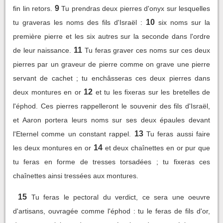
9
fin lin retors.
Tu prendras deux pierres d'onyx sur lesquelles
10
tu graveras les noms des fils d'Israël :
six noms sur la
première pierre et les six autres sur la seconde dans l'ordre
11
de leur naissance.
Tu feras graver ces noms sur ces deux
pierres par un graveur de pierre comme on grave une pierre
servant de cachet ; tu enchâsseras ces deux pierres dans
12
deux montures en or
et tu les fixeras sur les bretelles de
l'éphod. Ces pierres rappelleront le souvenir des fils d'Israël,
et Aaron portera leurs noms sur ses deux épaules devant
13
l'Eternel comme un constant rappel.
Tu feras aussi faire
14
les deux montures en or
et deux chaînettes en or pur que
tu feras en forme de tresses torsadées ; tu fixeras ces
chaînettes ainsi tressées aux montures.
15
Tu feras le pectoral du verdict, ce sera une oeuvre
d'artisans, ouvragée comme l'éphod : tu le feras de fils d'or,