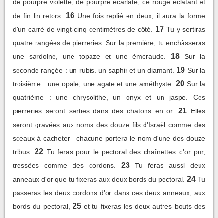
de pourpre violette, de pourpre écarlate, de rouge éclatant et
16
de fin lin retors.
Une fois replié en deux, il aura la forme
17
d'un carré de vingt-cinq centimètres de côté.
Tu y sertiras
quatre rangées de pierreries. Sur la première, tu enchâsseras
18
une sardoine, une topaze et une émeraude.
Sur la
19
seconde rangée : un rubis, un saphir et un diamant.
Sur la
20
troisième : une opale, une agate et une améthyste.
Sur la
quatrième : une chrysolithe, un onyx et un jaspe. Ces
21
pierreries seront serties dans des chatons en or.
Elles
seront gravées aux noms des douze fils d'Israël comme des
sceaux à cacheter ; chacune portera le nom d'une des douze
22
tribus.
Tu feras pour le pectoral des chaînettes d'or pur,
23
tressées comme des cordons.
Tu feras aussi deux
24
anneaux d'or que tu fixeras aux deux bords du pectoral.
Tu
passeras les deux cordons d'or dans ces deux anneaux, aux
25
bords du pectoral,
et tu fixeras les deux autres bouts des