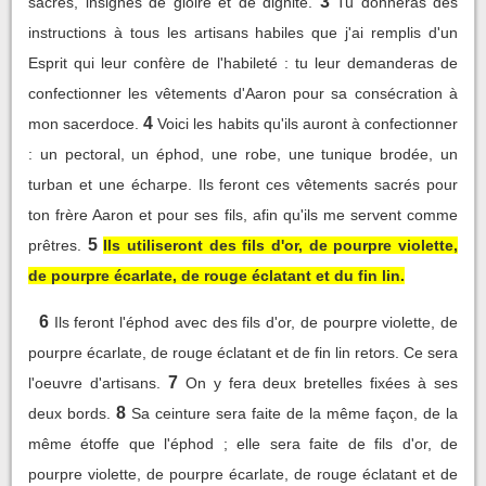
3
sacrés, insignes de gloire et de dignité.
Tu donneras des
instructions à tous les artisans habiles que j'ai remplis d'un
Esprit qui leur confère de l'habileté : tu leur demanderas de
confectionner les vêtements d'Aaron pour sa consécration à
4
mon sacerdoce.
Voici les habits qu'ils auront à confectionner
: un pectoral, un éphod, une robe, une tunique brodée, un
turban et une écharpe. Ils feront ces vêtements sacrés pour
ton frère Aaron et pour ses fils, afin qu'ils me servent comme
5
prêtres.
Ils utiliseront des fils d'or, de pourpre violette,
de pourpre écarlate, de rouge éclatant et du fin lin.
6
Ils feront l'éphod avec des fils d'or, de pourpre violette, de
pourpre écarlate, de rouge éclatant et de fin lin retors. Ce sera
7
l'oeuvre d'artisans.
On y fera deux bretelles fixées à ses
8
deux bords.
Sa ceinture sera faite de la même façon, de la
même étoffe que l'éphod ; elle sera faite de fils d'or, de
pourpre violette, de pourpre écarlate, de rouge éclatant et de