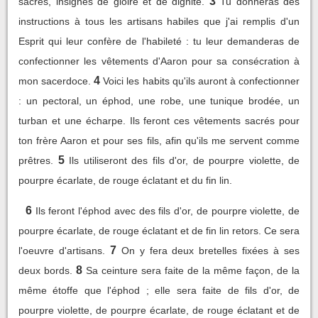
3
sacrés, insignes de gloire et de dignité.
Tu donneras des
instructions à tous les artisans habiles que j'ai remplis d'un
Esprit qui leur confère de l'habileté : tu leur demanderas de
confectionner les vêtements d'Aaron pour sa consécration à
4
mon sacerdoce.
Voici les habits qu'ils auront à confectionner
: un pectoral, un éphod, une robe, une tunique brodée, un
turban et une écharpe. Ils feront ces vêtements sacrés pour
ton frère Aaron et pour ses fils, afin qu'ils me servent comme
5
prêtres.
Ils utiliseront des fils d'or, de pourpre violette, de
pourpre écarlate, de rouge éclatant et du fin lin.
6
Ils feront l'éphod avec des fils d'or, de pourpre violette, de
pourpre écarlate, de rouge éclatant et de fin lin retors. Ce sera
7
l'oeuvre d'artisans.
On y fera deux bretelles fixées à ses
8
deux bords.
Sa ceinture sera faite de la même façon, de la
même étoffe que l'éphod ; elle sera faite de fils d'or, de
pourpre violette, de pourpre écarlate, de rouge éclatant et de