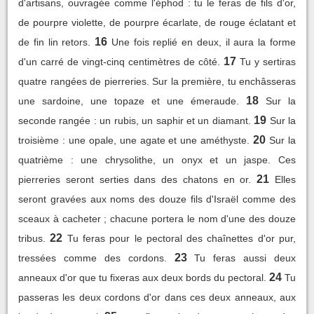
d'artisans, ouvragée comme l'éphod : tu le feras de fils d'or,
de pourpre violette, de pourpre écarlate, de rouge éclatant et
16
de fin lin retors.
Une fois replié en deux, il aura la forme
17
d'un carré de vingt-cinq centimètres de côté.
Tu y sertiras
quatre rangées de pierreries. Sur la première, tu enchâsseras
18
une sardoine, une topaze et une émeraude.
Sur la
19
seconde rangée : un rubis, un saphir et un diamant.
Sur la
20
troisième : une opale, une agate et une améthyste.
Sur la
quatrième : une chrysolithe, un onyx et un jaspe. Ces
21
pierreries seront serties dans des chatons en or.
Elles
seront gravées aux noms des douze fils d'Israël comme des
sceaux à cacheter ; chacune portera le nom d'une des douze
22
tribus.
Tu feras pour le pectoral des chaînettes d'or pur,
23
tressées comme des cordons.
Tu feras aussi deux
24
anneaux d'or que tu fixeras aux deux bords du pectoral.
Tu
passeras les deux cordons d'or dans ces deux anneaux, aux