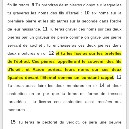
9
fin lin retors.
Tu prendras deux pierres d'onyx sur lesquelles
10
tu graveras les noms des fils d'Israël :
six noms sur la
première pierre et les six autres sur la seconde dans l'ordre
11
de leur naissance.
Tu feras graver ces noms sur ces deux
pierres par un graveur de pierre comme on grave une pierre
servant de cachet ; tu enchâsseras ces deux pierres dans
12
deux montures en or
et tu les fixeras sur les bretelles
de l'éphod. Ces pierres rappelleront le souvenir des fils
d'Israël, et Aaron portera leurs noms sur ses deux
13
épaules devant l'Eternel comme un constant rappel.
14
Tu feras aussi faire les deux montures en or
et deux
chaînettes en or pur que tu feras en forme de tresses
torsadées ; tu fixeras ces chaînettes ainsi tressées aux
montures.
15
Tu feras le pectoral du verdict, ce sera une oeuvre