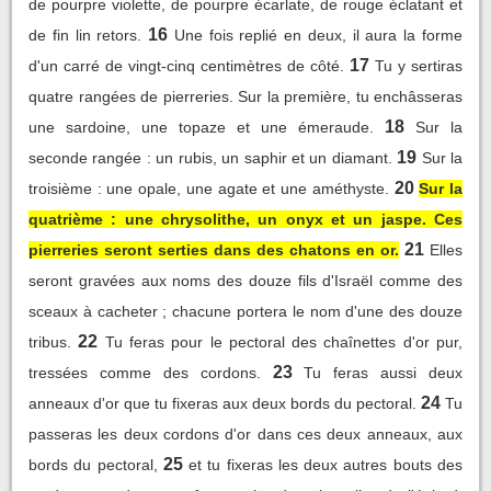
de pourpre violette, de pourpre écarlate, de rouge éclatant et
16
de fin lin retors.
Une fois replié en deux, il aura la forme
17
d'un carré de vingt-cinq centimètres de côté.
Tu y sertiras
quatre rangées de pierreries. Sur la première, tu enchâsseras
18
une sardoine, une topaze et une émeraude.
Sur la
19
seconde rangée : un rubis, un saphir et un diamant.
Sur la
20
troisième : une opale, une agate et une améthyste.
Sur la
quatrième : une chrysolithe, un onyx et un jaspe. Ces
21
pierreries seront serties dans des chatons en or.
Elles
seront gravées aux noms des douze fils d'Israël comme des
sceaux à cacheter ; chacune portera le nom d'une des douze
22
tribus.
Tu feras pour le pectoral des chaînettes d'or pur,
23
tressées comme des cordons.
Tu feras aussi deux
24
anneaux d'or que tu fixeras aux deux bords du pectoral.
Tu
passeras les deux cordons d'or dans ces deux anneaux, aux
25
bords du pectoral,
et tu fixeras les deux autres bouts des