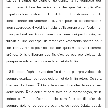
3
sacrés, insignes de gloire et de dignité.
Tu donneras des
instructions à tous les artisans habiles que j'ai remplis d'un
Esprit qui leur confère de l'habileté : tu leur demanderas de
confectionner les vêtements d'Aaron pour sa consécration à
4
mon sacerdoce.
Voici les habits qu'ils auront à confectionner
: un pectoral, un éphod, une robe, une tunique brodée, un
turban et une écharpe. Ils feront ces vêtements sacrés pour
ton frère Aaron et pour ses fils, afin qu'ils me servent comme
5
prêtres.
Ils utiliseront des fils d'or, de pourpre violette, de
pourpre écarlate, de rouge éclatant et du fin lin.
6
Ils feront l'éphod avec des fils d'or, de pourpre violette, de
pourpre écarlate, de rouge éclatant et de fin lin retors. Ce sera
7
l'oeuvre d'artisans.
On y fera deux bretelles fixées à ses
8
deux bords.
Sa ceinture sera faite de la même façon, de la
même étoffe que l'éphod ; elle sera faite de fils d'or, de
pourpre violette, de pourpre écarlate, de rouge éclatant et de