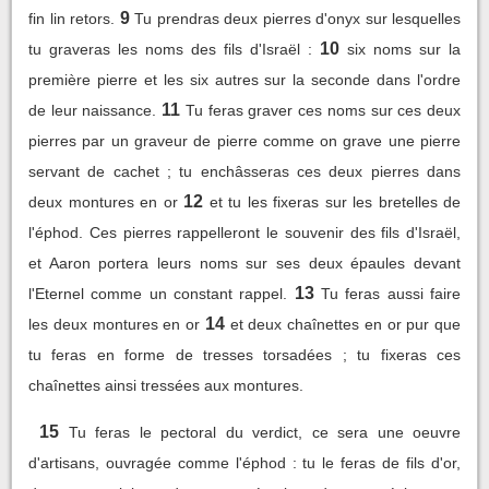
9
fin lin retors.
Tu prendras deux pierres d'onyx sur lesquelles
10
tu graveras les noms des fils d'Israël :
six noms sur la
première pierre et les six autres sur la seconde dans l'ordre
11
de leur naissance.
Tu feras graver ces noms sur ces deux
pierres par un graveur de pierre comme on grave une pierre
servant de cachet ; tu enchâsseras ces deux pierres dans
12
deux montures en or
et tu les fixeras sur les bretelles de
l'éphod. Ces pierres rappelleront le souvenir des fils d'Israël,
et Aaron portera leurs noms sur ses deux épaules devant
13
l'Eternel comme un constant rappel.
Tu feras aussi faire
14
les deux montures en or
et deux chaînettes en or pur que
tu feras en forme de tresses torsadées ; tu fixeras ces
chaînettes ainsi tressées aux montures.
15
Tu feras le pectoral du verdict, ce sera une oeuvre
d'artisans, ouvragée comme l'éphod : tu le feras de fils d'or,