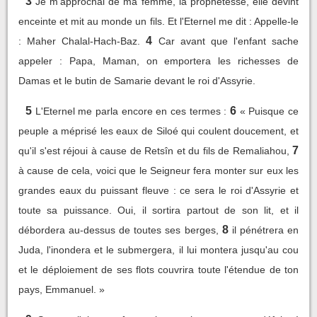
3
Je m'approchai de ma femme, la prophétesse, elle devint
enceinte et mit au monde un fils. Et l'Eternel me dit : Appelle-le
4
: Maher Chalal-Hach-Baz.
Car avant que l'enfant sache
appeler : Papa, Maman, on emportera les richesses de
Damas et le butin de Samarie devant le roi d'Assyrie.
5
6
L'Eternel me parla encore en ces termes :
« Puisque ce
peuple a méprisé les eaux de Siloé qui coulent doucement, et
7
qu'il s'est réjoui à cause de Retsîn et du fils de Remaliahou,
à cause de cela, voici que le Seigneur fera monter sur eux les
grandes eaux du puissant fleuve : ce sera le roi d'Assyrie et
toute sa puissance. Oui, il sortira partout de son lit, et il
8
débordera au-dessus de toutes ses berges,
il pénétrera en
Juda, l'inondera et le submergera, il lui montera jusqu'au cou
et le déploiement de ses flots couvrira toute l'étendue de ton
pays, Emmanuel. »