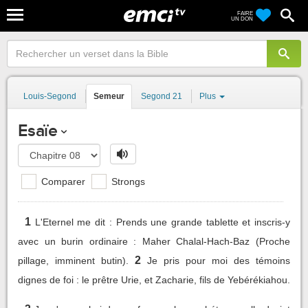
FAIRE
UN DON
Louis-Segond
Semeur
Segond 21
Plus
Esaïe
Comparer
Strongs
1
L'Eternel me dit : Prends une grande tablette et inscris-y
avec un burin ordinaire : Maher Chalal-Hach-Baz (Proche
2
pillage, imminent butin).
Je pris pour moi des témoins
dignes de foi : le prêtre Urie, et Zacharie, fils de Yebérékiahou.