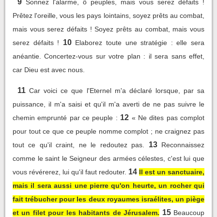
9
Sonnez l'alarme, ô peuples, mais vous serez défaits !
Prêtez l'oreille, vous les pays lointains, soyez prêts au combat,
mais vous serez défaits ! Soyez prêts au combat, mais vous
10
serez défaits !
Elaborez toute une stratégie : elle sera
anéantie. Concertez-vous sur votre plan : il sera sans effet,
car Dieu est avec nous.
11
Car voici ce que l'Eternel m'a déclaré lorsque, par sa
puissance, il m'a saisi et qu'il m'a averti de ne pas suivre le
12
chemin emprunté par ce peuple :
« Ne dites pas complot
pour tout ce que ce peuple nomme complot ; ne craignez pas
13
tout ce qu'il craint, ne le redoutez pas.
Reconnaissez
comme le saint le Seigneur des armées célestes, c'est lui que
14
vous révérerez, lui qu'il faut redouter.
Il est un sanctuaire,
mais il sera aussi une pierre qu'on heurte, un rocher qui
fait trébucher pour les deux royaumes israélites, un piège
15
et un filet pour les habitants de Jérusalem.
Beaucoup