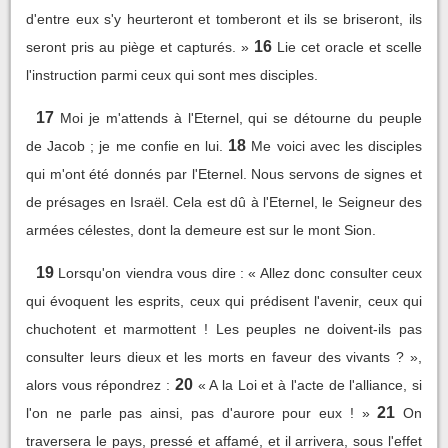
d'entre eux s'y heurteront et tomberont et ils se briseront, ils
16
seront pris au piège et capturés. »
Lie cet oracle et scelle
l'instruction parmi ceux qui sont mes disciples.
17
Moi je m'attends à l'Eternel, qui se détourne du peuple
18
de Jacob ; je me confie en lui.
Me voici avec les disciples
qui m'ont été donnés par l'Eternel. Nous servons de signes et
de présages en Israël. Cela est dû à l'Eternel, le Seigneur des
armées célestes, dont la demeure est sur le mont Sion.
19
Lorsqu'on viendra vous dire : « Allez donc consulter ceux
qui évoquent les esprits, ceux qui prédisent l'avenir, ceux qui
chuchotent et marmottent ! Les peuples ne doivent-ils pas
consulter leurs dieux et les morts en faveur des vivants ? »,
20
alors vous répondrez :
« A la Loi et à l'acte de l'alliance, si
21
l'on ne parle pas ainsi, pas d'aurore pour eux ! »
On
traversera le pays, pressé et affamé, et il arrivera, sous l'effet