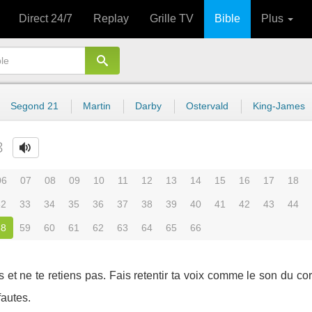
Direct 24/7
Replay
Grille TV
Bible
Plus
Segond 21
Martin
Darby
Ostervald
King-James
8
06
07
08
09
10
11
12
13
14
15
16
17
18
32
33
34
35
36
37
38
39
40
41
42
43
44
58
59
60
61
62
63
64
65
66
es et ne te retiens pas. Fais retentir ta voix comme le son du c
autes.