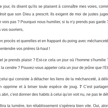
 jour, ils disent qu'ils se plaisent à connaître mes voies, com
droit que son Dieu a prescrit. Ils exigent de moi de justes jug
le vois pas ? Pourquoi nous humilier, si tu n'y prends pas garde 
s vos ouvriers,
en procès et querelles et en frappant du poing avec méchancet
 entendre vos prières là-haut !
el je prends plaisir ? Est-ce cela un jour où l'homme s'humilie 
et la cendre ? Pouvez-vous appeler cela un jour de jeûne que l'E
celui qui consiste à détacher les liens de la méchanceté, à déli
on opprime et à briser toute espèce de joug.
7
C'est partager
 abri, c'est donner des habits à celui qu'on voit nu, ne pas te d
lira ta lumière, ton rétablissement s'opérera bien vite. Oui, alor