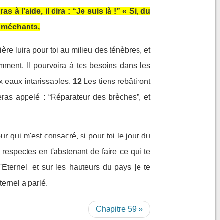
 à l'aide, il dira : “Je suis là !” « Si, du
s méchants,
ière luira pour toi au milieu des ténèbres, et
amment. Il pourvoira à tes besoins dans les
ux eaux intarissables.
12
Les tiens rebâtiront
eras appelé : “Réparateur des brèches”, et
jour qui m'est consacré, si pour toi le jour du
e respectes en t'abstenant de faire ce qui te
l'Eternel, et sur les hauteurs du pays je te
ternel a parlé.
Chapitre 59 »