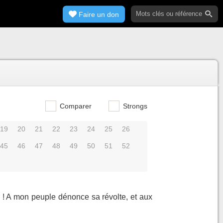
Faire un don
Comparer
Strongs
19
20
21
22
23
24
25
26
45
46
47
48
49
50
51
52
or ! A mon peuple dénonce sa révolte, et aux