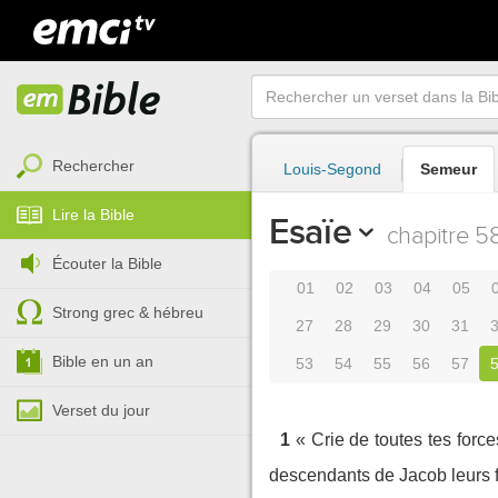
Rechercher
Louis-Segond
Semeur
Lire la Bible
Esaïe
chapitre 5
Écouter la Bible
01
02
03
04
05
Strong grec & hébreu
27
28
29
30
31
Bible en un an
53
54
55
56
57
Verset du jour
1
« Crie de toutes tes forc
descendants de Jacob leurs f