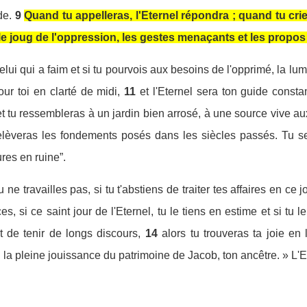
de.
9
Quand tu appelleras, l'Eternel répondra ; quand tu crieras
 le joug de l'oppression, les gestes menaçants et les propo
elui qui a faim et si tu pourvois aux besoins de l'opprimé, la lum
ur toi en clarté de midi,
11
et l'Eternel sera ton guide const
ra et tu ressembleras à un jardin bien arrosé, à une source vive a
 relèveras les fondements posés dans les siècles passés. Tu s
res en ruine”.
u ne travailles pas, si tu t'abstiens de traiter tes affaires en ce 
, si ce saint jour de l'Eternel, tu le tiens en estime et si tu l
 et de tenir de longs discours,
14
alors tu trouveras ta joie en 
i la pleine jouissance du patrimoine de Jacob, ton ancêtre. » L'E