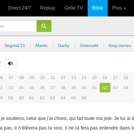
Direct 24/7
Replay
Grille TV
Bible
Plus
Segond 21
Martin
Darby
Ostervald
King-James
2
06
07
08
09
10
11
12
13
14
15
16
17
18
32
33
34
35
36
37
38
39
40
41
42
43
44
58
59
60
61
62
63
64
65
66
e soutiens, celui que j'ai choisi, qui fait toute ma joie. Je lui ai
ra pas, il n'élèvera pas la voix, il ne la fera pas entendre dans l