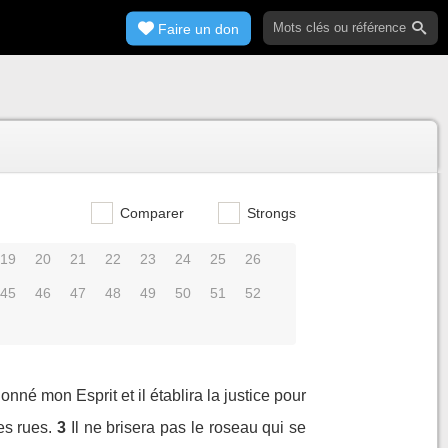
Faire un don
Comparer
Strongs
19
20
21
22
23
24
25
26
45
46
47
48
49
50
51
52
 donné mon Esprit et il établira la justice pour
es rues.
3
Il ne brisera pas le roseau qui se