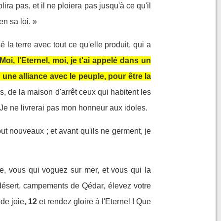
iblira pas, et il ne ploiera pas jusqu'à ce qu'il
en sa loi. »
é la terre avec tout ce qu'elle produit, qui a
Moi, l'Eternel, moi, je t'ai appelé dans un
re une alliance avec le peuple, pour être la
s, de la maison d'arrêt ceux qui habitent les
. Je ne livrerai pas mon honneur aux idoles.
t nouveaux ; et avant qu'ils ne germent, je
e, vous qui voguez sur mer, et vous qui la
 désert, campements de Qédar, élevez votre
de joie,
12
et rendez gloire à l'Eternel ! Que