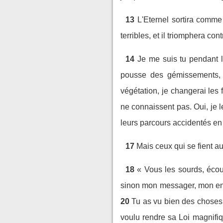
13
L'Eternel sortira comme
terribles, et il triomphera co
14
Je me suis tu pendant 
pousse des gémissements, e
végétation, je changerai les f
ne connaissent pas. Oui, je l
leurs parcours accidentés en t
17
Mais ceux qui se fient au
18
« Vous les sourds, écou
sinon mon messager, mon envoy
20
Tu as vu bien des choses, t
voulu rendre sa Loi magnifiq