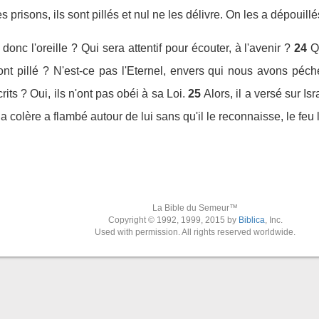
 prisons, ils sont pillés et nul ne les délivre. On les a dépouillés
donc l'oreille ? Qui sera attentif pour écouter, à l'avenir ?
24
Q
l'ont pillé ? N'est-ce pas l'Eternel, envers qui nous avons péc
rits ? Oui, ils n'ont pas obéi à sa Loi.
25
Alors, il a versé sur Isr
a colère a flambé autour de lui sans qu'il le reconnaisse, le feu
La Bible du Semeur™
Copyright © 1992, 1999, 2015 by
Biblica
, Inc.
Used with permission. All rights reserved worldwide.