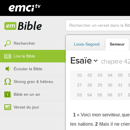
Rechercher
Louis-Segond
Semeur
Lire la Bible
Esaïe
chapitre 4
Écouter la Bible
01
02
03
04
05
Strong grec & hébreu
27
28
29
30
31
Bible en un an
53
54
55
56
57
Verset du jour
1
« Voici mon serviteur, que j
les nations.
2
Mais il ne crie