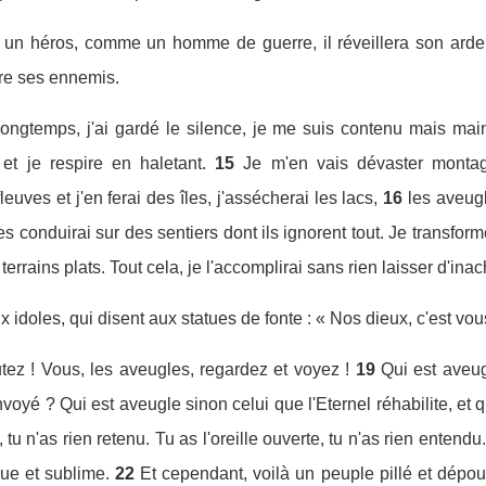
 un héros, comme un homme de guerre, il réveillera son ardeur
ntre ses ennemis.
longtemps, j'ai gardé le silence, je me suis contenu mais ma
t je respire en haletant.
15
Je m'en vais dévaster montagn
leuves et j'en ferai des îles, j'assécherai les lacs,
16
les aveugl
es conduirai sur des sentiers dont ils ignorent tout. Je transfor
errains plats. Tout cela, je l'accomplirai sans rien laisser d'ina
x idoles, qui disent aux statues de fonte : « Nos dieux, c'est vou
tez ! Vous, les aveugles, regardez et voyez !
19
Qui est aveug
é ? Qui est aveugle sinon celui que l'Eternel réhabilite, et qui
u n'as rien retenu. Tu as l'oreille ouverte, tu n'as rien entendu.
ue et sublime.
22
Et cependant, voilà un peuple pillé et dépoui