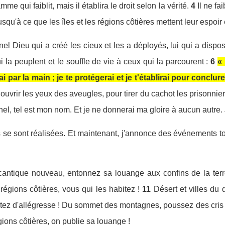
amme qui faiblit, mais il établira le droit selon la vérité.
4
Il ne fa
, jusqu'à ce que les îles et les régions côtières mettent leur espoir 
rnel Dieu qui a créé les cieux et les a déployés, lui qui a dispos
la peuplent et le souffle de vie à ceux qui la parcourent :
6
« 
ai par la main ; je te protégerai et je t'établirai pour conclu
ouvrir les yeux des aveugles, pour tirer du cachot les prisonnier
ernel, tel est mon nom. Et je ne donnerai ma gloire à aucun autre
se sont réalisées. Et maintenant, j'annonce des événements tou
cantique nouveau, entonnez sa louange aux confins de la terr
 régions côtières, vous qui les habitez !
11
Désert et villes du
ultez d'allégresse ! Du sommet des montagnes, poussez des cris 
gions côtières, on publie sa louange !