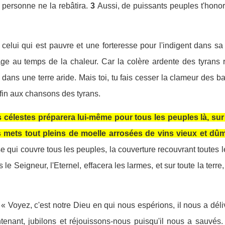
s personne ne la rebâtira.
3
Aussi, de puissants peuples t'honore
celui qui est pauvre et une forteresse pour l'indigent dans sa 
age au temps de la chaleur. Car la colère ardente des tyrans
 dans une terre aride. Mais toi, tu fais cesser la clameur des
 fin aux chansons des tyrans.
célestes préparera lui-même pour tous les peuples là, sur 
 mets tout pleins de moelle arrosées de vins vieux et dûme
se qui couvre tous les peuples, la couverture recouvrant toutes l
 le Seigneur, l'Eternel, effacera les larmes, et sur toute la terre,
 : « Voyez, c'est notre Dieu en qui nous espérions, il nous a dél
tenant, jubilons et réjouissons-nous puisqu'il nous a sauvés.