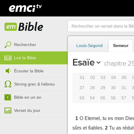
Rechercher
Louis-Segond
Semeur
Lire la Bible
Esaïe
chapitre 2
Écouter la Bible
01
02
03
04
05
Strong grec & hébreu
27
28
29
30
31
Bible en un an
53
54
55
56
57
Verset du jour
1
O Eternel, tu es mon Dieu
sûrs et fiables.
2
Tu as réduit