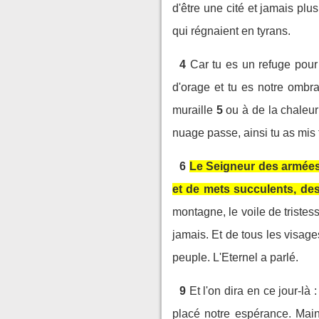
d'être une cité et jamais plu
qui régnaient en tyrans.
4
Car tu es un refuge pour 
d'orage et tu es notre ombr
muraille
5
ou à de la chaleur
nuage passe, ainsi tu as mis
6
Le Seigneur des armées 
et de mets succulents, des
montagne, le voile de tristes
jamais. Et de tous les visages
peuple. L'Eternel a parlé.
9
Et l'on dira en ce jour-là
placé notre espérance. Main