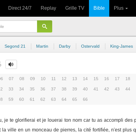
Direct 24/7
Replay
Grille TV
Bible
Plus
Segond 21
Martin
Darby
Ostervald
King-James
5
06
07
08
09
10
11
12
13
14
15
16
17
18
32
33
34
35
36
37
38
39
40
41
42
43
44
58
59
60
61
62
63
64
65
66
, je te glorifierai et je louerai ton nom car tu as accompli des
 la ville en un monceau de pierres, la cité fortifiée, n'est plus