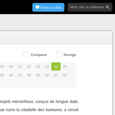
Faire un don
Comparer
Strongs
19
20
21
22
23
24
25
26
45
46
47
48
49
50
51
52
 projets merveilleux, conçus de longue date,
 que ruine la citadelle des barbares, a cessé