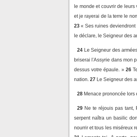
le monde et couvrir de leurs v
et je rayerai de la terre le n
23
« Ses ruines deviendront u
le déclare, le Seigneur des 
24
Le Seigneur des armées c
briserai l'Assyrie dans mon p
dessus votre épaule. »
26
Te
nation.
27
Le Seigneur des ar
28
Menace prononcée lors de
29
Ne te réjouis pas tant, 
serpent naîtra un basilic do
nourrir et tous les miséreux r