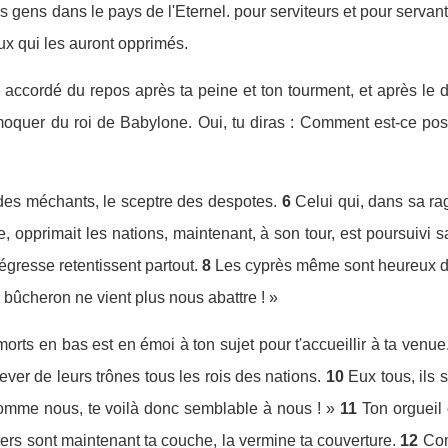
 gens dans le pays de l'Eternel. pour serviteurs et pour servante
ux qui les auront opprimés.
ra accordé du repos après ta peine et ton tourment, et après le 
oquer du roi de Babylone. Oui, tu diras : Comment est-ce possi
n des méchants, le sceptre des despotes.
6
Celui qui, dans sa ra
e, opprimait les nations, maintenant, à son tour, est poursuivi s
llégresse retentissent partout.
8
Les cyprès même sont heureux de 
e bûcheron ne vient plus nous abattre ! »
ts en bas est en émoi à ton sujet pour t'accueillir à ta venue. 
 lever de leurs trônes tous les rois des nations.
10
Eux tous, ils s
omme nous, te voilà donc semblable à nous ! »
11
Ton orgueil 
vers sont maintenant ta couche, la vermine ta couverture.
12
Com