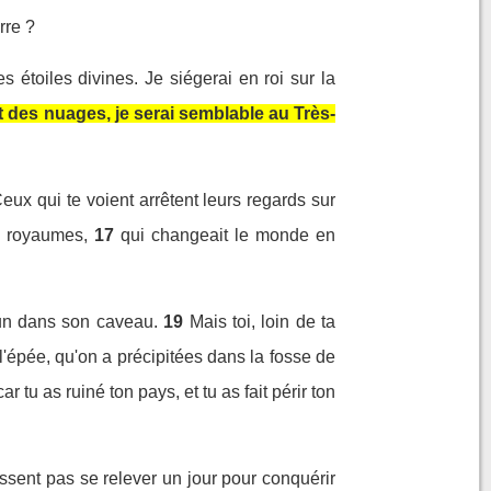
rre ?
 étoiles divines. Je siégerai en roi sur la
des nuages, je serai semblable au Très-
eux qui te voient arrêtent leurs regards sur
es royaumes,
17
qui changeait le monde en
cun dans son caveau.
19
Mais toi, loin de ta
'épée, qu'on a précipitées dans la fosse de
 tu as ruiné ton pays, et tu as fait périr ton
issent pas se relever un jour pour conquérir