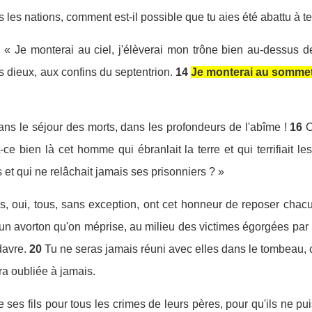
is les nations, comment est-il possible que tu aies été abattu à te
 « Je monterai au ciel, j'élèverai mon trône bien au-dessus des
dieux, aux confins du septentrion.
14
Je monterai au sommet 
dans le séjour des morts, dans les profondeurs de l'abîme !
16
C
-ce bien là cet homme qui ébranlait la terre et qui terrifiait l
es et qui ne relâchait jamais ses prisonniers ? »
ns, oui, tous, sans exception, ont cet honneur de reposer cha
un avorton qu'on méprise, au milieu des victimes égorgées par l
davre.
20
Tu ne seras jamais réuni avec elles dans le tombeau, car
ra oubliée à jamais.
ses fils pour tous les crimes de leurs pères, pour qu'ils ne pu