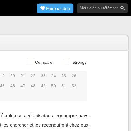
Faire un don
Comparer
Strongs
19
20
21
22
23
24
25
26
45
46
47
48
49
50
51
52
 rétablira ses enfants dans leur propre pays,
 les chercher et les reconduiront chez eux.