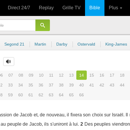
Direct 24/7
Replay
Grille TV
Bible
Plus
Segond 21
Martin
Darby
Ostervald
King-James
06
07
08
09
10
11
12
13
14
15
16
17
18
32
33
34
35
36
37
38
39
40
41
42
43
44
58
59
60
61
62
63
64
65
66
sion de Jacob et, de nouveau, il fixera son choix sur Israël. Il
au peuple de Jacob, ils s'uniront à lui.
2
Des peuples viendront