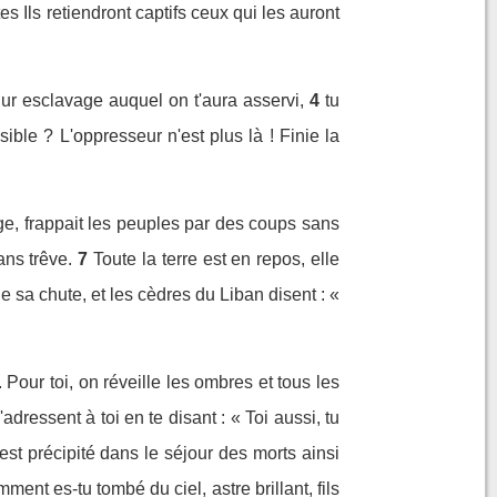
s Ils retiendront captifs ceux qui les auront
dur esclavage auquel on t'aura asservi,
4
tu
ble ? L'oppresseur n'est plus là ! Finie la
ge, frappait les peuples par des coups sans
ans trêve.
7
Toute la terre est en repos, elle
sa chute, et les cèdres du Liban disent : «
Pour toi, on réveille les ombres et tous les
'adressent à toi en te disant : « Toi aussi, tu
est précipité dans le séjour des morts ainsi
ment es-tu tombé du ciel, astre brillant, fils