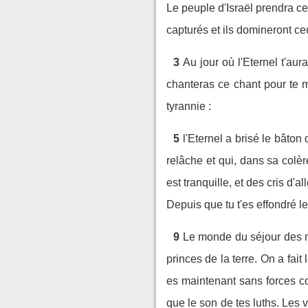
Le peuple d'Israël prendra ces
capturés et ils domineront ce
3
Au jour où l'Eternel t'au
chanteras ce chant pour te m
tyrannie :
5
l'Eternel a brisé le bâto
relâche et qui, dans sa colèr
est tranquille, et des cris d'a
Depuis que tu t'es effondré l
9
Le monde du séjour des mor
princes de la terre. On a fait
es maintenant sans forces c
que le son de tes luths. Les 