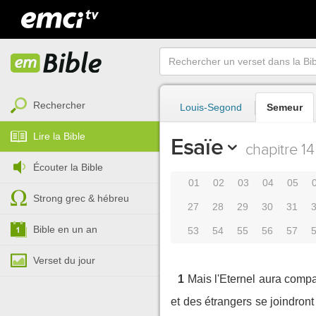
Rechercher
Louis-Segond
Semeur
Lire la Bible
Esaïe
chapitre 14
Écouter la Bible
01
02
03
04
05
Strong grec & hébreu
27
28
29
30
31
Bible en un an
53
54
55
56
57
Verset du jour
1
Mais l'Eternel aura compas
et des étrangers se joindront 