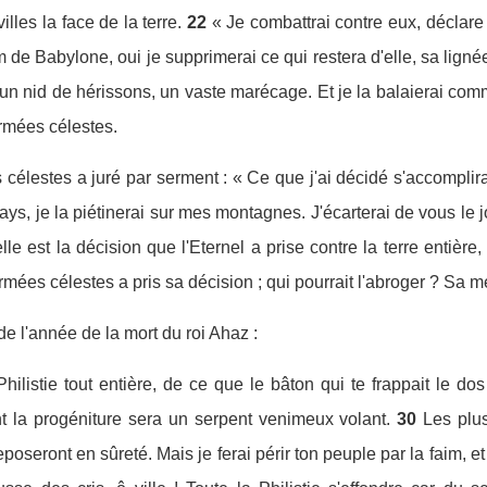
illes la face de la terre.
22
« Je combattrai contre eux, déclare
om de Babylone, oui je supprimerai ce qui restera d'elle, sa lign
n nid de hérissons, un vaste marécage. Et je la balaierai comme
armées célestes.
élestes a juré par serment : « Ce que j'ai décidé s'accomplira, 
ays, je la piétinerai sur mes montagnes. J'écarterai de vous le j
lle est la décision que l'Eternel a prise contre la terre entière
mées célestes a pris sa décision ; qui pourrait l'abroger ? Sa me
 l'année de la mort du roi Ahaz :
Philistie tout entière, de ce que le bâton qui te frappait le d
nt la progéniture sera un serpent venimeux volant.
30
Les plu
eposeront en sûreté. Mais je ferai périr ton peuple par la faim, e