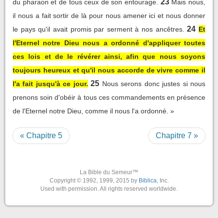
23
du pharaon et de tous ceux de son entourage.
Mais nous,
il nous a fait sortir de là pour nous amener ici et nous donner
24
le pays qu'il avait promis par serment à nos ancêtres.
Et
l'Eternel notre Dieu nous a ordonné d'appliquer toutes
ces lois et de le révérer ainsi, afin que nous soyons
toujours heureux et qu'il nous accorde de vivre comme il
25
l'a fait jusqu'à ce jour.
Nous serons donc justes si nous
prenons soin d'obéir à tous ces commandements en présence
de l'Eternel notre Dieu, comme il nous l'a ordonné. »
« Chapitre 5
Chapitre 7 »
La Bible du Semeur™
Copyright © 1992, 1999, 2015 by
Biblica
, Inc.
Used with permission. All rights reserved worldwide.