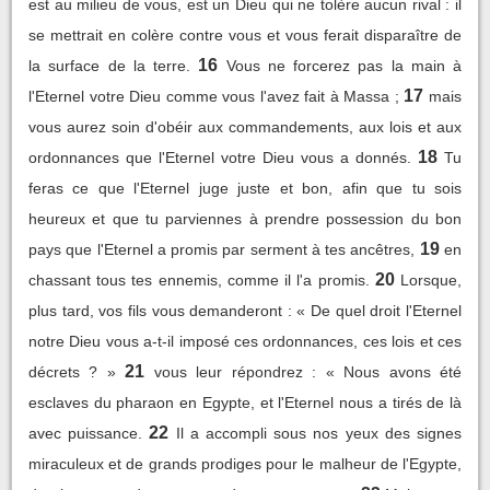
est au milieu de vous, est un Dieu qui ne tolère aucun rival : il
se mettrait en colère contre vous et vous ferait disparaître de
16
la surface de la terre.
Vous ne forcerez pas la main à
17
l'Eternel votre Dieu comme vous l'avez fait à Massa ;
mais
vous aurez soin d'obéir aux commandements, aux lois et aux
18
ordonnances que l'Eternel votre Dieu vous a donnés.
Tu
feras ce que l'Eternel juge juste et bon, afin que tu sois
heureux et que tu parviennes à prendre possession du bon
19
pays que l'Eternel a promis par serment à tes ancêtres,
en
20
chassant tous tes ennemis, comme il l'a promis.
Lorsque,
plus tard, vos fils vous demanderont : « De quel droit l'Eternel
notre Dieu vous a-t-il imposé ces ordonnances, ces lois et ces
21
décrets ? »
vous leur répondrez : « Nous avons été
esclaves du pharaon en Egypte, et l'Eternel nous a tirés de là
22
avec puissance.
Il a accompli sous nos yeux des signes
miraculeux et de grands prodiges pour le malheur de l'Egypte,