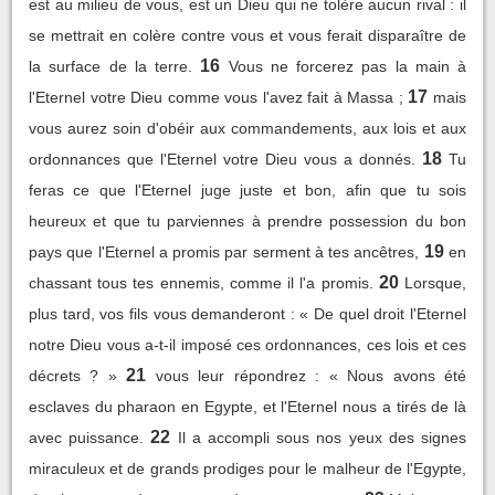
est au milieu de vous, est un Dieu qui ne tolère aucun rival : il
se mettrait en colère contre vous et vous ferait disparaître de
16
la surface de la terre.
Vous ne forcerez pas la main à
17
l'Eternel votre Dieu comme vous l'avez fait à Massa ;
mais
vous aurez soin d'obéir aux commandements, aux lois et aux
18
ordonnances que l'Eternel votre Dieu vous a donnés.
Tu
feras ce que l'Eternel juge juste et bon, afin que tu sois
heureux et que tu parviennes à prendre possession du bon
19
pays que l'Eternel a promis par serment à tes ancêtres,
en
20
chassant tous tes ennemis, comme il l'a promis.
Lorsque,
plus tard, vos fils vous demanderont : « De quel droit l'Eternel
notre Dieu vous a-t-il imposé ces ordonnances, ces lois et ces
21
décrets ? »
vous leur répondrez : « Nous avons été
esclaves du pharaon en Egypte, et l'Eternel nous a tirés de là
22
avec puissance.
Il a accompli sous nos yeux des signes
miraculeux et de grands prodiges pour le malheur de l'Egypte,