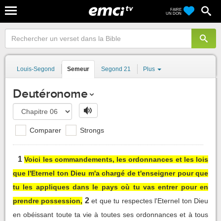
FAIRE
UN DON
Louis-Segond
Semeur
Segond 21
Plus
Deutéronome
Comparer
Strongs
1
Voici les commandements, les ordonnances et les lois
que l'Eternel ton Dieu m'a chargé de t'enseigner pour que
tu les appliques dans le pays où tu vas entrer pour en
2
prendre possession,
et que tu respectes l'Eternel ton Dieu
en obéissant toute ta vie à toutes ses ordonnances et à tous