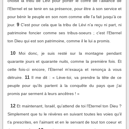
choisit la tribu de Lévi pour porter le coffre de l'alliance de
l'Eternel et se tenir en sa présence, pour être à son service et
pour bénir le peuple en son nom comme elle l'a fait jusqu'à ce
9
jour.
C'est pour cela que la tribu de Lévi n'a reçu ni part, ni
patrimoine foncier comme ses tribus-soeurs ; c'est l'Eternel
ton Dieu qui est son patrimoine, comme il le lui a promis.
10
Moi donc, je suis resté sur la montagne pendant
quarante jours et quarante nuits, comme la première fois. Et
cette fois-ci encore, l'Eternel m'exauça et renonça à vous
11
détruire.
Il me dit : « Lève-toi, va prendre la tête de ce
peuple pour qu'ils partent à la conquête du pays que j'ai
promis par serment à leurs ancêtres ! »
12
Et maintenant, Israël, qu'attend de toi l'Eternel ton Dieu ?
Simplement que tu le révères en suivant toutes les voies qu'il
t'a prescrites, en l'aimant et en le servant de tout ton coeur et