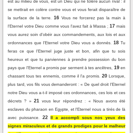
est au milieu de vous, est un Dieu qui ne tolère aucun rival : il
se mettrait en colère contre vous et vous ferait disparaître de
16
la surface de la terre.
Vous ne forcerez pas la main à
17
l'Eternel votre Dieu comme vous l'avez fait à Massa ;
mais
vous aurez soin d'obéir aux commandements, aux lois et aux
18
ordonnances que l'Eternel votre Dieu vous a donnés.
Tu
feras ce que l'Eternel juge juste et bon, afin que tu sois
heureux et que tu parviennes à prendre possession du bon
19
pays que l'Eternel a promis par serment à tes ancêtres,
en
20
chassant tous tes ennemis, comme il l'a promis.
Lorsque,
plus tard, vos fils vous demanderont : « De quel droit l'Eternel
notre Dieu vous a-t-il imposé ces ordonnances, ces lois et ces
21
décrets ? »
vous leur répondrez : « Nous avons été
esclaves du pharaon en Egypte, et l'Eternel nous a tirés de là
22
avec puissance.
Il a accompli sous nos yeux des
signes miraculeux et de grands prodiges pour le malheur