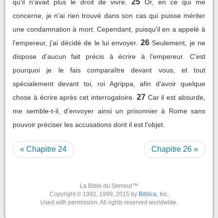
25
qu'il n'avait plus le droit de vivre.
Or, en ce qui me
concerne, je n'ai rien trouvé dans son cas qui puisse mériter
une condamnation à mort. Cependant, puisqu'il en a appelé à
26
l'empereur, j'ai décidé de le lui envoyer.
Seulement, je ne
dispose d'aucun fait précis à écrire à l'empereur. C'est
pourquoi je le fais comparaître devant vous, et tout
spécialement devant toi, roi Agrippa, afin d'avoir quelque
27
chose à écrire après cet interrogatoire.
Car il est absurde,
me semble-t-il, d'envoyer ainsi un prisonnier à Rome sans
pouvoir préciser les accusations dont il est l'objet.
« Chapitre 24
Chapitre 26 »
La Bible du Semeur™
Copyright © 1992, 1999, 2015 by
Biblica
, Inc.
Used with permission. All rights reserved worldwide.