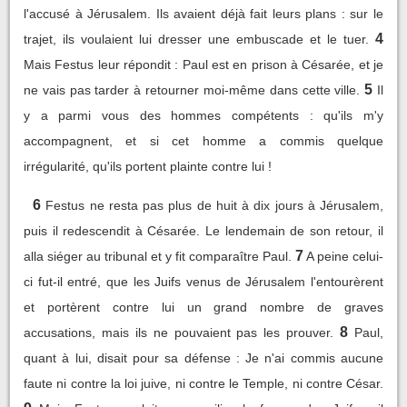
l'accusé à Jérusalem. Ils avaient déjà fait leurs plans : sur le
4
trajet, ils voulaient lui dresser une embuscade et le tuer.
Mais Festus leur répondit : Paul est en prison à Césarée, et je
5
ne vais pas tarder à retourner moi-même dans cette ville.
Il
y a parmi vous des hommes compétents : qu'ils m'y
accompagnent, et si cet homme a commis quelque
irrégularité, qu'ils portent plainte contre lui !
6
Festus ne resta pas plus de huit à dix jours à Jérusalem,
puis il redescendit à Césarée. Le lendemain de son retour, il
7
alla siéger au tribunal et y fit comparaître Paul.
A peine celui-
ci fut-il entré, que les Juifs venus de Jérusalem l'entourèrent
et portèrent contre lui un grand nombre de graves
8
accusations, mais ils ne pouvaient pas les prouver.
Paul,
quant à lui, disait pour sa défense : Je n'ai commis aucune
faute ni contre la loi juive, ni contre le Temple, ni contre César.