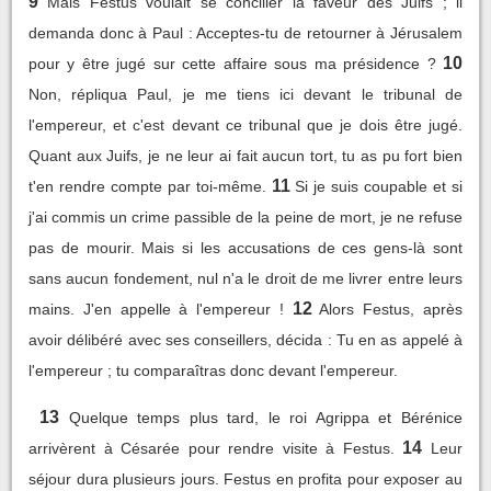
9
Mais Festus voulait se concilier la faveur des Juifs ; il
demanda donc à Paul : Acceptes-tu de retourner à Jérusalem
10
pour y être jugé sur cette affaire sous ma présidence ?
Non, répliqua Paul, je me tiens ici devant le tribunal de
l'empereur, et c'est devant ce tribunal que je dois être jugé.
Quant aux Juifs, je ne leur ai fait aucun tort, tu as pu fort bien
11
t'en rendre compte par toi-même.
Si je suis coupable et si
j'ai commis un crime passible de la peine de mort, je ne refuse
pas de mourir. Mais si les accusations de ces gens-là sont
sans aucun fondement, nul n'a le droit de me livrer entre leurs
12
mains. J'en appelle à l'empereur !
Alors Festus, après
avoir délibéré avec ses conseillers, décida : Tu en as appelé à
l'empereur ; tu comparaîtras donc devant l'empereur.
13
Quelque temps plus tard, le roi Agrippa et Bérénice
14
arrivèrent à Césarée pour rendre visite à Festus.
Leur
séjour dura plusieurs jours. Festus en profita pour exposer au