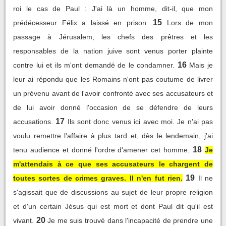
roi le cas de Paul : J'ai là un homme, dit-il, que mon
15
prédécesseur Félix a laissé en prison.
Lors de mon
passage à Jérusalem, les chefs des prêtres et les
responsables de la nation juive sont venus porter plainte
16
contre lui et ils m'ont demandé de le condamner.
Mais je
leur ai répondu que les Romains n'ont pas coutume de livrer
un prévenu avant de l'avoir confronté avec ses accusateurs et
de lui avoir donné l'occasion de se défendre de leurs
17
accusations.
Ils sont donc venus ici avec moi. Je n'ai pas
voulu remettre l'affaire à plus tard et, dès le lendemain, j'ai
18
tenu audience et donné l'ordre d'amener cet homme.
Je
m'attendais à ce que ses accusateurs le chargent de
19
toutes sortes de crimes graves. Il n'en fut rien.
Il ne
s'agissait que de discussions au sujet de leur propre religion
et d'un certain Jésus qui est mort et dont Paul dit qu'il est
20
vivant.
Je me suis trouvé dans l'incapacité de prendre une