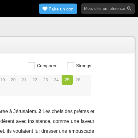
Faire un don
Comparer
Strongs
19
20
21
22
23
24
25
26
sarée à Jérusalem.
2
Les chefs des prêtres et
ndèrent avec insistance, comme une faveur
rajet, ils voulaient lui dresser une embuscade