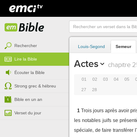
Rechercher
Louis-Segond
Semeur
Lire la Bible
Actes
chapitre 2
Écouter la Bible
01
02
03
04
05
Strong grec & hébreu
27
28
Bible en un an
1
Trois jours après avoir pr
Verset du jour
les notables juifs se présent
spéciale, de faire transférer 