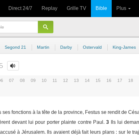
Direct 24/7
Replay
Grille TV
Bible
Plus
Segond 21
Martin
Darby
Ostervald
King-James
5
06
07
08
09
10
11
12
13
14
15
16
17
18
is ses fonctions à la tête de la province, Festus se rendit de Cé
èrent devant lui pour porter plainte contre Paul.
3
Ils lui dema
l'accusé à Jérusalem. Ils avaient déjà fait leurs plans : sur le t