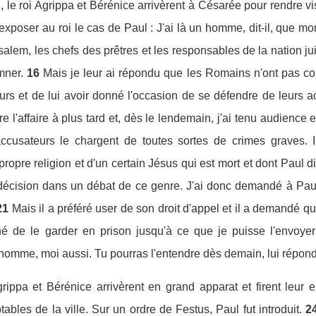
 le roi Agrippa et Bérénice arrivèrent à Césarée pour rendre vi
 exposer au roi le cas de Paul : J'ai là un homme, dit-il, que m
em, les chefs des prêtres et les responsables de la nation juive
mner.
16
Mais je leur ai répondu que les Romains n'ont pas cou
rs et de lui avoir donné l'occasion de se défendre de leurs a
re l'affaire à plus tard et, dès le lendemain, j'ai tenu audienc
cusateurs le chargent de toutes sortes de crimes graves. Il 
ropre religion et d'un certain Jésus qui est mort et dont Paul dit 
 décision dans un débat de ce genre. J'ai donc demandé à Paul
21
Mais il a préféré user de son droit d'appel et il a demandé q
né de le garder en prison jusqu'à ce que je puisse l'envoye
 homme, moi aussi. Tu pourras l'entendre dès demain, lui répond
ippa et Bérénice arrivèrent en grand apparat et firent leur e
tables de la ville. Sur un ordre de Festus, Paul fut introduit.
2