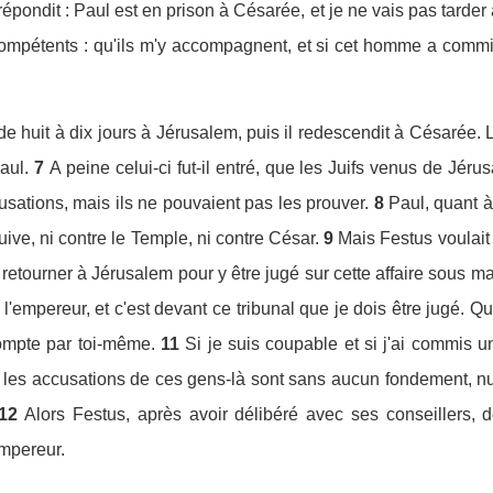
répondit : Paul est en prison à Césarée, et je ne vais pas tarder
étents : qu'ils m'y accompagnent, et si cet homme a commis qu
e huit à dix jours à Jérusalem, puis il redescendit à Césarée. L
aul.
7
A peine celui-ci fut-il entré, que les Juifs venus de Jérus
ations, mais ils ne pouvaient pas les prouver.
8
Paul, quant à
juive, ni contre le Temple, ni contre César.
9
Mais Festus voulait 
retourner à Jérusalem pour y être jugé sur cette affaire sous m
 l'empereur, et c'est devant ce tribunal que je dois être jugé. Qua
compte par toi-même.
11
Si je suis coupable et si j'ai commis u
 les accusations de ces gens-là sont sans aucun fondement, nul 
12
Alors Festus, après avoir délibéré avec ses conseillers, 
empereur.