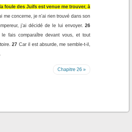
a foule des Juifs est venue me trouver, à
ui me concerne, je n'ai rien trouvé dans son
pereur, j'ai décidé de le lui envoyer.
26
 le fais comparaître devant vous, et tout
toire.
27
Car il est absurde, me semble-t-il,
.
Chapitre 26 »