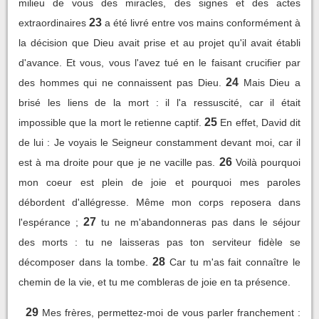
milieu de vous des miracles, des signes et des actes
23
extraordinaires
a été livré entre vos mains conformément à
la décision que Dieu avait prise et au projet qu'il avait établi
d'avance. Et vous, vous l'avez tué en le faisant crucifier par
24
des hommes qui ne connaissent pas Dieu.
Mais Dieu a
brisé les liens de la mort : il l'a ressuscité, car il était
25
impossible que la mort le retienne captif.
En effet, David dit
de lui : Je voyais le Seigneur constamment devant moi, car il
26
est à ma droite pour que je ne vacille pas.
Voilà pourquoi
mon coeur est plein de joie et pourquoi mes paroles
débordent d'allégresse. Même mon corps reposera dans
27
l'espérance ;
tu ne m'abandonneras pas dans le séjour
des morts : tu ne laisseras pas ton serviteur fidèle se
28
décomposer dans la tombe.
Car tu m'as fait connaître le
chemin de la vie, et tu me combleras de joie en ta présence.
29
Mes frères, permettez-moi de vous parler franchement :