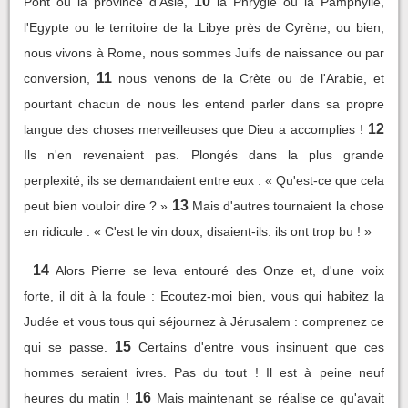
10
Pont ou la province d'Asie,
la Phrygie ou la Pamphylie,
l'Egypte ou le territoire de la Libye près de Cyrène, ou bien,
nous vivons à Rome, nous sommes Juifs de naissance ou par
11
conversion,
nous venons de la Crète ou de l'Arabie, et
pourtant chacun de nous les entend parler dans sa propre
12
langue des choses merveilleuses que Dieu a accomplies !
Ils n'en revenaient pas. Plongés dans la plus grande
perplexité, ils se demandaient entre eux : « Qu'est-ce que cela
13
peut bien vouloir dire ? »
Mais d'autres tournaient la chose
en ridicule : « C'est le vin doux, disaient-ils. ils ont trop bu ! »
14
Alors Pierre se leva entouré des Onze et, d'une voix
forte, il dit à la foule : Ecoutez-moi bien, vous qui habitez la
Judée et vous tous qui séjournez à Jérusalem : comprenez ce
15
qui se passe.
Certains d'entre vous insinuent que ces
hommes seraient ivres. Pas du tout ! Il est à peine neuf
16
heures du matin !
Mais maintenant se réalise ce qu'avait