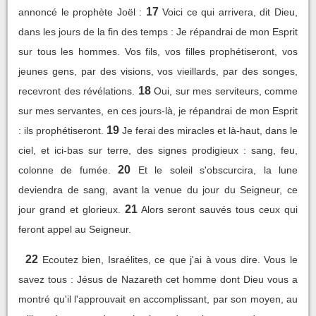
17
annoncé le prophète Joël :
Voici ce qui arrivera, dit Dieu,
dans les jours de la fin des temps : Je répandrai de mon Esprit
sur tous les hommes. Vos fils, vos filles prophétiseront, vos
jeunes gens, par des visions, vos vieillards, par des songes,
18
recevront des révélations.
Oui, sur mes serviteurs, comme
sur mes servantes, en ces jours-là, je répandrai de mon Esprit
19
: ils prophétiseront.
Je ferai des miracles et là-haut, dans le
ciel, et ici-bas sur terre, des signes prodigieux : sang, feu,
20
colonne de fumée.
Et le soleil s'obscurcira, la lune
deviendra de sang, avant la venue du jour du Seigneur, ce
21
jour grand et glorieux.
Alors seront sauvés tous ceux qui
feront appel au Seigneur.
22
Ecoutez bien, Israélites, ce que j'ai à vous dire. Vous le
savez tous : Jésus de Nazareth cet homme dont Dieu vous a
montré qu'il l'approuvait en accomplissant, par son moyen, au