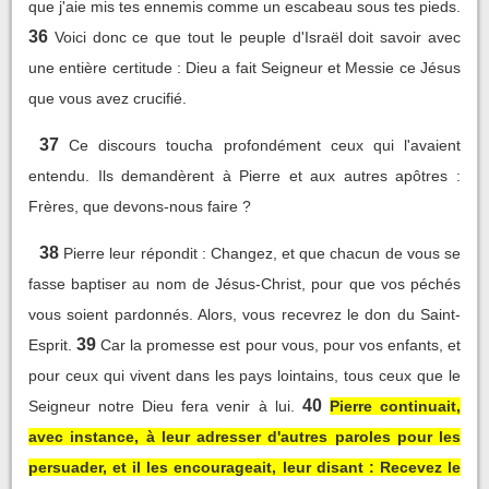
que j'aie mis tes ennemis comme un escabeau sous tes pieds.
36
Voici donc ce que tout le peuple d'Israël doit savoir avec
une entière certitude : Dieu a fait Seigneur et Messie ce Jésus
que vous avez crucifié.
37
Ce discours toucha profondément ceux qui l'avaient
entendu. Ils demandèrent à Pierre et aux autres apôtres :
Frères, que devons-nous faire ?
38
Pierre leur répondit : Changez, et que chacun de vous se
fasse baptiser au nom de Jésus-Christ, pour que vos péchés
vous soient pardonnés. Alors, vous recevrez le don du Saint-
39
Esprit.
Car la promesse est pour vous, pour vos enfants, et
pour ceux qui vivent dans les pays lointains, tous ceux que le
40
Seigneur notre Dieu fera venir à lui.
Pierre continuait,
avec instance, à leur adresser d'autres paroles pour les
persuader, et il les encourageait, leur disant : Recevez le