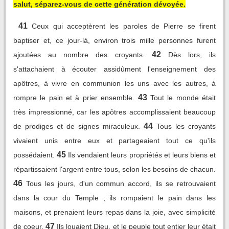
salut, séparez-vous de cette génération dévoyée.
41
Ceux qui acceptèrent les paroles de Pierre se firent
baptiser et, ce jour-là, environ trois mille personnes furent
42
ajoutées au nombre des croyants.
Dès lors, ils
s'attachaient à écouter assidûment l'enseignement des
apôtres, à vivre en communion les uns avec les autres, à
43
rompre le pain et à prier ensemble.
Tout le monde était
très impressionné, car les apôtres accomplissaient beaucoup
44
de prodiges et de signes miraculeux.
Tous les croyants
vivaient unis entre eux et partageaient tout ce qu'ils
45
possédaient.
Ils vendaient leurs propriétés et leurs biens et
répartissaient l'argent entre tous, selon les besoins de chacun.
46
Tous les jours, d'un commun accord, ils se retrouvaient
dans la cour du Temple ; ils rompaient le pain dans les
maisons, et prenaient leurs repas dans la joie, avec simplicité
47
de coeur.
Ils louaient Dieu, et le peuple tout entier leur était